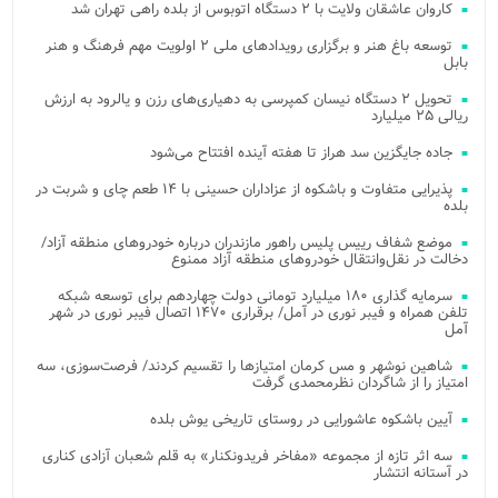
کاروان عاشقان ولایت با ۲ دستگاه اتوبوس از بلده راهی تهران شد
توسعه باغ هنر و برگزاری رویدادهای ملی ۲ اولویت مهم فرهنگ و هنر
بابل
تحویل ۲ دستگاه نیسان کمپرسی به دهیاری‌های رزن و یالرود به ارزش
ریالی ۲۵ میلیارد
جاده جایگزین سد هراز تا هفته آینده افتتاح می‌شود
پذیرایی متفاوت و باشکوه از عزاداران حسینی با ۱۴ طعم چای و شربت در
بلده
موضع شفاف رییس پلیس راهور مازندران درباره خودروهای منطقه آزاد/
دخالت در نقل‌وانتقال خودروهای منطقه آزاد ممنوع
سرمایه گذاری ۱۸۰ میلیارد تومانی دولت چهاردهم برای توسعه شبکه
تلفن همراه و فیبر نوری در آمل/ برقراری ۱۴۷۰ اتصال فیبر نوری در شهر
آمل
شاهین نوشهر و مس کرمان امتیازها را تقسیم کردند/ فرصت‌سوزی، سه
امتیاز را از شاگردان نظرمحمدی گرفت
آیین باشکوه عاشورایی در روستای تاریخی یوش بلده
سه اثر تازه از مجموعه «مفاخر فریدونکنار» به قلم شعبان آزادی کناری
در آستانه انتشار