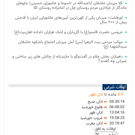
کلا میزبان عاشقان اباعبدالله در تاسوعا و عاشورای حسینی/ جلوه‌ای
ماندگار از عزاداری مردم روستای چل در امامزاده روستای کلا
اورطشت؛ میزبان یکی از کهن‌ترین آیین‌های عاشورایی ایران با قدمتی
بیش از ۶۰۰ سال
عروسی حضرت قاسم(ع) با گل‌باران و اشک هزاران دلداده اهل‌بیت(ع)
موکب مردمی بیت‌ الزهرا (س) آمل میزبان اجتماع باشکوه عاشقان
سیدالشهدا (ع)
دهیاران بخش چلاو در گفت‌وگو با مازندرانه از چالش های زیر ساختی و
عمرانی چه گفتند؟
اوقات شرعی
9
:
0
مانده تا
اذان ظهر
04:30:14
اذان صبح
06:08:02
طلوع خورشید
13:04:16
اذان ظهر
19:58:25
غروب خورشید
20:18:47
اذان مغرب
اوقات به افق :