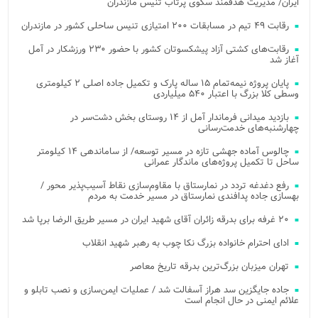
ایران/ مدیریت هدفمند سکوی پرتاب تنیس مازندران
رقابت ۴۹ تیم در مسابقات ۲۰۰ امتیازی تنیس ساحلی کشور در مازندران
رقابت‌های کشتی آزاد پیشکسوتان کشور با حضور ۲۳۰ ورزشکار در آمل
آغاز شد
پایان پروژه نیمه‌تمام ۱۵ ساله پارک و تکمیل جاده اصلی ۲ کیلومتری
وسطی کلا بزرگ با اعتبار ۵۴۰ میلیاردی
بازدید میدانی فرماندار آمل از ۱۴ روستای بخش دشت‌سر در
چهارشنبه‌های خدمت‌رسانی
چالوس آماده جهشی تازه در مسیر توسعه/ از ساماندهی ۱۴ کیلومتر
ساحل تا تکمیل پروژه‌های ماندگار عمرانی
رفع دغدغه تردد در نمارستاق با مقاوم‌سازی نقاط آسیب‌پذیر محور /
بهسازی جاده پدافندی نمارستاق در مسیر خدمت به مردم
۲۰ غرفه برای بدرقه زائران آقای شهید ایران در مسیر طریق الرضا برپا شد
ادای احترام خانواده بزرگ نکا چوب به رهبر شهید انقلاب
تهران میزبان بزرگ‌ترین بدرقه تاریخ معاصر
جاده جایگزین سد هراز آسفالت شد / عملیات ایمن‌سازی و نصب تابلو و
علائم ایمنی در حال انجام است