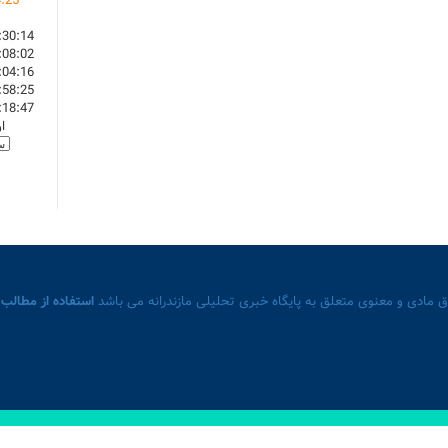
4
:
25
:30:14
:08:02
:04:16
:58:25
:18:47
ا
 مادی و معنوی متعلق به پایگاه خبری تحلیلی مازندرانه می باشد
استفاده از مطالب 