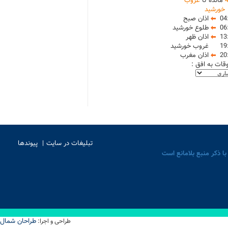
مانده تا
غروب
خورشید
04
اذان صبح
06
طلوع خورشید
13
اذان ظهر
19
غروب خورشید
20
اذان مغرب
وقات به افق :
تبلیغات در سایت
پیوندها
با ذکر منبع بلامانع است
طراحان شمال
طراحی و اجرا: