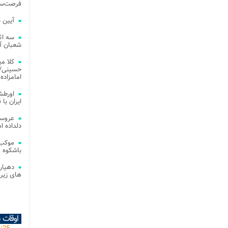
فرصت‌سو
آیین 
سه اث
شعبان آز
کلا می
حسینی/ ج
امامزاده
اورطش
ایران با قد
عروسی
دلداده ا
موکب 
باشکوه 
دهیار
های زیر
اوقات 