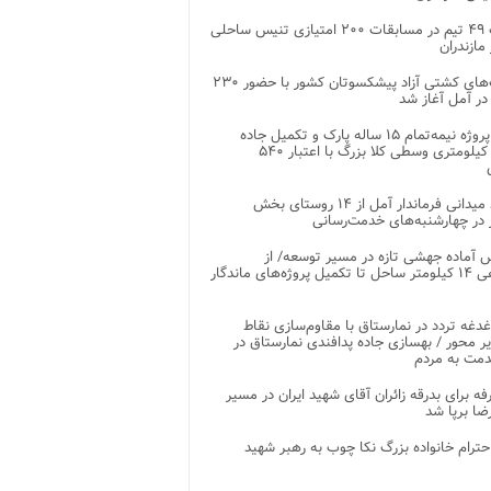
رقابت ۴۹ تیم در مسابقات ۲۰۰ امتیازی تنیس ساحلی
مازندران
رقابت‌های کشتی آزاد پیشکسوتان کشور با حضور ۲۳۰
در آمل آغاز شد
پایان پروژه نیمه‌تمام ۱۵ ساله پارک و تکمیل جاده
اصلی ۲ کیلومتری وسطی کلا بزرگ با اعتبار ۵۴۰
بازدید میدانی فرماندار آمل از ۱۴ روستای بخش
در چهارشنبه‌های خدمت‌رسانی
 آماده جهشی تازه در مسیر توسعه/ از
ساماندهی ۱۴ کیلومتر ساحل تا تکمیل پروژه‌های ماندگار
غدغه تردد در نمارستاق با مقاوم‌سازی نقاط
ر محور / بهسازی جاده پدافندی نمارستاق در
مت به مردم
غرفه برای بدرقه زائران آقای شهید ایران در مسیر
ضا برپا شد
احترام خانواده بزرگ نکا چوب به رهبر شهید