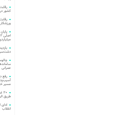
کشور در 
ورزشکار 
میلیاردی
دشت‌سر 
چالوس
عمرانی
رفع د
آسیب‌پذی
مسیر خد
۲۰ 
طریق الر
ادای 
انقلاب