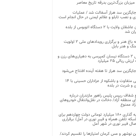
 میزبان بزرگ‌ترین بدرقه تاریخ معاصر
جایگزین سد هراز آسفالت شد / عملیات
ی و نصب تابلو و علائم ایمنی در حال انجام است
کاروان عاشقان ولایت با ۲ دستگاه اتوبوس از بلده
ران شد
توسعه باغ هنر و برگزاری رویدادهای ملی ۲ اولویت
نگ و هنر بابل
تحویل ۲ دستگاه نیسان کمپرسی به دهیاری‌های رزن و
زش ریالی ۲۵ میلیارد
جایگزین سد هراز تا هفته آینده افتتاح می‌شود
پذیرایی متفاوت و باشکوه از عزاداران حسینی با ۱۴
 و شربت در بلده
شفاف رییس پلیس راهور مازندران درباره
 منطقه آزاد/ دخالت در نقل‌وانتقال خودروهای
اد ممنوع
سرمایه گذاری ۱۸۰ میلیارد تومانی دولت چهاردهم برای
که تلفن همراه و فیبر نوری در آمل/ برقراری
 نوشهر و مس کرمان امتیازها را تقسیم کردند/