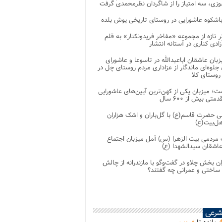
زی، سه امتیاز را از شاگردان نظرمحمدی گرفت
باشکوه عاشورایی در روستای تاریخی یوش بلده
ر تازه از مجموعه «مفاخر فریدونکنار» به قلم
ادی کناری در آستانه انتشار
زبان عاشقان اباعبدالله در تاسوعا و عاشورای
لوه‌ای ماندگار از عزاداری مردم روستای چل در
 روستای کلا
ت؛ میزبان یکی از کهن‌ترین آیین‌های عاشورایی
متی بیش از ۶۰۰ سال
 حضرت قاسم(ع) با گل‌باران و اشک هزاران
هل‌بیت(ع)
مردمی بیت‌ الزهرا (س) آمل میزبان اجتماع
عاشقان سیدالشهدا (ع)
ان بخش چلاو در گفت‌وگو با مازندرانه از چالش
 ساختی و عمرانی چه گفتند؟
شرعی