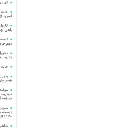
تهران
جاده 
ایمن‌ساز
راهی ته
مهم فره
یالرود به ار
جاده 
طعم چای
موضع 
خودروهای
منطقه آز
توسعه شب
۱۴۷۰ اتصال فیبر نوری در شهر آمل
شاهین