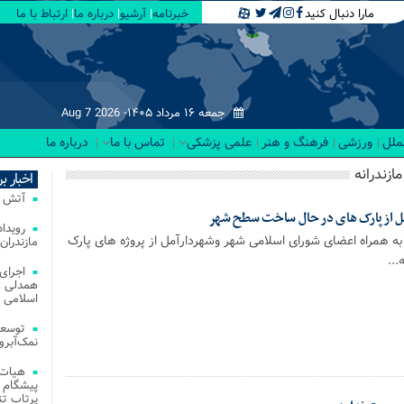
مارا دنبال کنید
خبرنامه
آرشیو
درباره ما
ارتباط با ما
جمعه ۱۶ مرداد ۱۴۰۵-
Aug 7 2026
لملل
ورزشی
فرهنگ و هنر
علمی پزشکی
تماس با ما
درباره ما
ازندرانه
اخبار ب
آتش‌ سوزی‌ های
 آمل ازپارک های در حال ساخت سطح شهر
به همراه اعضای شورای اسلامی شهر وشهردارآمل از پروژه های پارک
مازندران
..
اجرای
همدلی و
اسلامی م
توسعه
نمک‌آبرو
هیات 
پیشگام 
پرتاب تن