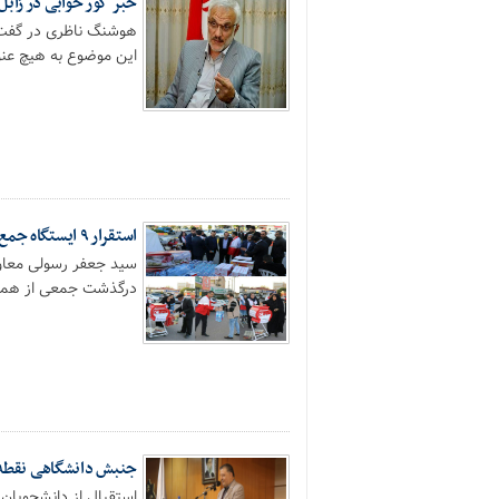
خبر گور خوابی در زاب
این موضوع به هیچ عنوا
استقرار ۹ ایستگاه جمع آوری کمکهای مردمی درآمل برای زلزله زدگان غرب کشور+ تصاویر
سید جعفر رسولی معاون 
درگذشت جمعی از همو
جنبش دانشگاهی نقطه
استقبال از دانشجویان 