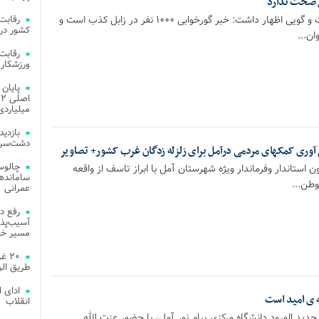
ل صحت ندارد
هوشنگ ناظری در گفت و گویی اظهار داشت: خبر گورخوابی ۱۰۰۰ نفر در زابل کذب است و
کشور در 
ن...
ورزشکار 
میلیاردی
دشت‌سر 
چالوس
استاندار وفرماندار ویژه شهرستان آمل با ابراز تاسف از واقعه
طن...
عمرانی
رفع د
آسیب‌پذی
مسیر خد
۲۰ 
طریق الر
ادای 
 ی امید است
انقلاب
جدید الورود دانشگاه مرکزی پیام نور آمل، با حضور عزت الله