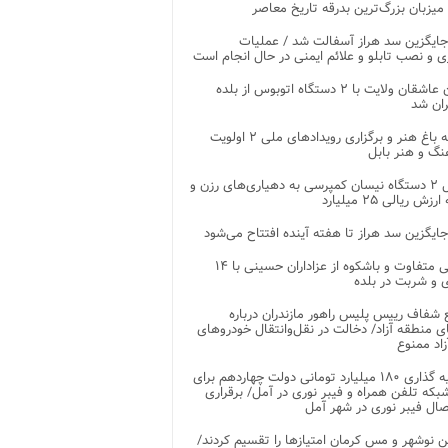
 میزبان بزرگ‌ترین بدرقه تاریخ معاصر
جایگزین سد هراز آسفالت شد / عملیات
ی و نصب تابلو و علائم ایمنی در حال انجام است
کاروان عاشقان ولایت با ۲ دستگاه اتوبوس از بلده
ران شد
توسعه باغ هنر و برگزاری رویدادهای ملی ۲ اولویت
نگ و هنر بابل
تحویل ۲ دستگاه نیسان کمپرسی به دهیاری‌های رزن و
زش ریالی ۲۵ میلیارد
جایگزین سد هراز تا هفته آینده افتتاح می‌شود
پذیرایی متفاوت و باشکوه از عزاداران حسینی با ۱۴
 و شربت در بلده
شفاف رییس پلیس راهور مازندران درباره
 منطقه آزاد/ دخالت در نقل‌وانتقال خودروهای
اد ممنوع
سرمایه گذاری ۱۸۰ میلیارد تومانی دولت چهاردهم برای
که تلفن همراه و فیبر نوری در آمل/ برقراری
 نوشهر و مس کرمان امتیازها را تقسیم کردند/