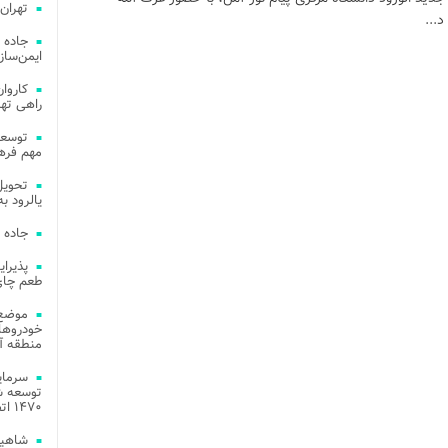
تهران
...
جاده 
ایمن‌ساز
راهی ته
مهم فره
یالرود به ار
جاده 
طعم چای
موضع 
خودروهای
منطقه آز
توسعه شب
۱۴۷۰ اتصال فیبر نوری در شهر آمل
شاهین