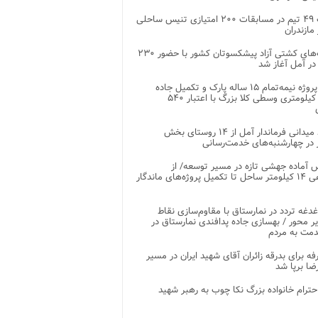
رقابت ۴۹ تیم در مسابقات ۲۰۰ امتیازی تنیس ساحلی
مازندران
رقابت‌های کشتی آزاد پیشکسوتان کشور با حضور ۲۳۰
در آمل آغاز شد
پایان پروژه نیمه‌تمام ۱۵ ساله پارک و تکمیل جاده
اصلی ۲ کیلومتری وسطی کلا بزرگ با اعتبار ۵۴۰
بازدید میدانی فرماندار آمل از ۱۴ روستای بخش
در چهارشنبه‌های خدمت‌رسانی
 آماده جهشی تازه در مسیر توسعه/ از
ساماندهی ۱۴ کیلومتر ساحل تا تکمیل پروژه‌های ماندگار
غدغه تردد در نمارستاق با مقاوم‌سازی نقاط
ر محور / بهسازی جاده پدافندی نمارستاق در
مت به مردم
غرفه برای بدرقه زائران آقای شهید ایران در مسیر
ضا برپا شد
احترام خانواده بزرگ نکا چوب به رهبر شهید