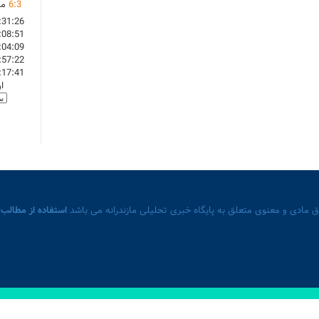
3
:
6
ما
:31:26
:08:51
:04:09
:57:22
:17:41
ا
 مادی و معنوی متعلق به پایگاه خبری تحلیلی مازندرانه می باشد
استفاده از مطالب 