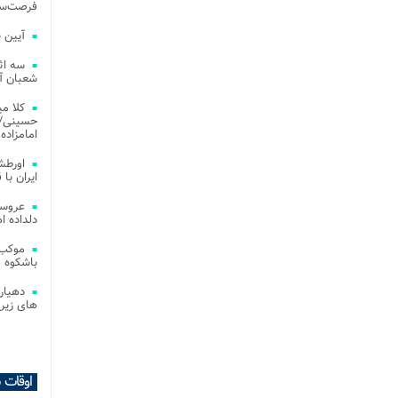
فرصت‌سو
آیین 
سه اث
شعبان آز
کلا می
حسینی/ ج
امامزاده
اورطش
ایران با قد
عروسی
دلداده ا
موکب 
باشکوه 
دهیار
های زیر
اوقات 