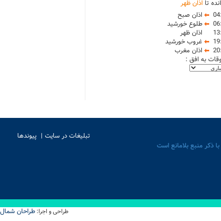
نده تا
اذان ظهر
04
اذان صبح
06
طلوع خورشید
13
اذان ظهر
19
غروب خورشید
20
اذان مغرب
وقات به افق :
تبلیغات در سایت
پیوندها
با ذکر منبع بلامانع است
طراحان شمال
طراحی و اجرا: