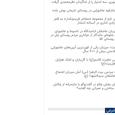
زی، سه امتیاز را از شاگردان نظرمحمدی گرفت
باشکوه عاشورایی در روستای تاریخی یوش بلده
ر تازه از مجموعه «مفاخر فریدونکنار» به قلم
ادی کناری در آستانه انتشار
زبان عاشقان اباعبدالله در تاسوعا و عاشورای
لوه‌ای ماندگار از عزاداری مردم روستای چل در
 روستای کلا
ت؛ میزبان یکی از کهن‌ترین آیین‌های عاشورایی
متی بیش از ۶۰۰ سال
 حضرت قاسم(ع) با گل‌باران و اشک هزاران
هل‌بیت(ع)
مردمی بیت‌ الزهرا (س) آمل میزبان اجتماع
عاشقان سیدالشهدا (ع)
ان بخش چلاو در گفت‌وگو با مازندرانه از چالش
 ساختی و عمرانی چه گفتند؟
شرعی