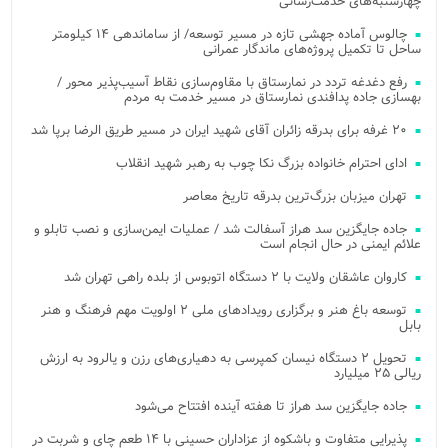
چهارشنبه‌های خدمت‌رسانی
چالوس آماده جهشی تازه در مسیر توسعه/ از ساماندهی ۱۴ کیلومتر
ساحل تا تکمیل پروژه‌های ماندگار عمرانی
رفع دغدغه تردد در نمارستاق با مقاوم‌سازی نقاط آسیب‌پذیر محور /
بهسازی جاده پدافندی نمارستاق در مسیر خدمت به مردم
۲۰ غرفه برای بدرقه زائران آقای شهید ایران در مسیر طریق الرضا برپا شد
ادای احترام خانواده بزرگ نکا چوب به رهبر شهید انقلاب
تهران میزبان بزرگ‌ترین بدرقه تاریخ معاصر
جاده جایگزین سد هراز آسفالت شد / عملیات ایمن‌سازی و نصب تابلو و
علائم ایمنی در حال انجام است
کاروان عاشقان ولایت با ۲ دستگاه اتوبوس از بلده راهی تهران شد
توسعه باغ هنر و برگزاری رویدادهای ملی ۲ اولویت مهم فرهنگ و هنر
بابل
تحویل ۲ دستگاه نیسان کمپرسی به دهیاری‌های رزن و یالرود به ارزش
ریالی ۲۵ میلیارد
جاده جایگزین سد هراز تا هفته آینده افتتاح می‌شود
پذیرایی متفاوت و باشکوه از عزاداران حسینی با ۱۴ طعم چای و شربت در