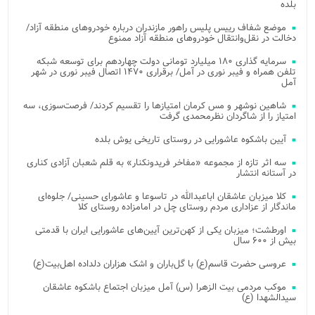
بلده
موضع شفاف رییس پلیس راهور مازندران درباره خودروهای منطقه آزاد/
دخالت در نقل‌وانتقال خودروهای منطقه آزاد ممنوع
سرمایه گذاری ۱۸۰ میلیارد تومانی دولت چهاردهم برای توسعه شبکه
تلفن همراه و فیبر نوری در آمل/ برقراری ۱۴۷۰ اتصال فیبر نوری در شهر
آمل
شاهین نوشهر و مس کرمان امتیازها را تقسیم کردند/ فرصت‌سوزی، سه
امتیاز را از شاگردان نظرمحمدی گرفت
آیین باشکوه عاشورایی در روستای تاریخی یوش بلده
سه اثر تازه از مجموعه «مفاخر فریدونکنار» به قلم شعبان آزادی کناری
در آستانه انتشار
کلا میزبان عاشقان اباعبدالله در تاسوعا و عاشورای حسینی/ جلوه‌ای
ماندگار از عزاداری مردم روستای چل در امامزاده روستای کلا
اورطشت؛ میزبان یکی از کهن‌ترین آیین‌های عاشورایی ایران با قدمتی
بیش از ۶۰۰ سال
عروسی حضرت قاسم(ع) با گل‌باران و اشک هزاران دلداده اهل‌بیت(ع)
موکب مردمی بیت‌ الزهرا (س) آمل میزبان اجتماع باشکوه عاشقان
سیدالشهدا (ع)