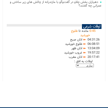
دهیاران بخش چلاو در گفت‌وگو با مازندرانه از چالش های زیر ساختی و
عمرانی چه گفتند؟
اوقات شرعی
45
:
0
مانده تا
طلوع
خورشید
04:31:26
اذان صبح
06:08:51
طلوع خورشید
13:04:09
اذان ظهر
19:57:22
غروب خورشید
20:17:41
اذان مغرب
اوقات به افق :