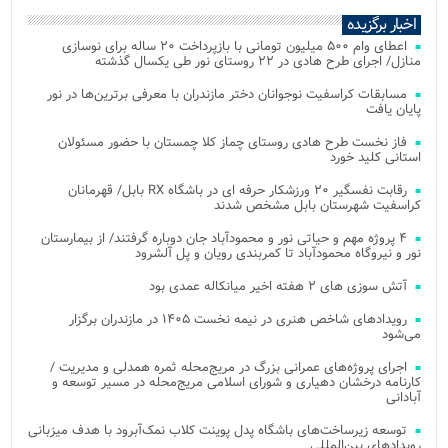
اخبار برگزیده
اعطای وام ۵۰۰ میلیون تومانی با بازپرداخت ۲۰ ساله برای نوسازی
منازل/ اجرای طرح هادی در ۲۲ روستای نور طی یکسال گذشته
مسابقات کراسفیت نوجوانان دختر مازندران با معرفی برترین‌ها در نور
پایان یافت
فاز نخست طرح هادی روستای چماز کلا چمستان با حضور مسئولان
استانی کلید خورد
رقابت نفسگیر ۲۰ ورزشکار حرفه ای در باشگاه RX بابل/ قهرمانان
کراسفیت شهرستان بابل مشخص شدند
۴ پروژه مهم و حیاتی نور و محمودآباد جان دوباره گرفتند/ از بیمارستان
نور و نیروگاه محمودآباد تا کمربندی رویان و پل آلشرود
آتش‌ سوزی‌ های ۲ هفته اخیر میانکاله عمدی بود
رویدادهای شاخص هنری در نیمه نخست ۱۴۰۵ در مازندران برگزار
می‌شود
اجرای پروژه‌های عمرانی بزرگ در مریج‌محله ثمره همدلی و مدیریت /
کارنامه درخشان دهیاری و شورای اسلامی مریج‌محله در مسیر توسعه و
آبادانی
توسعه زیرساخت‌های باشگاه پدل پوینت کلاب نمک‌آبرود با هدف میزبانی
رویدادهای بین‌المللی