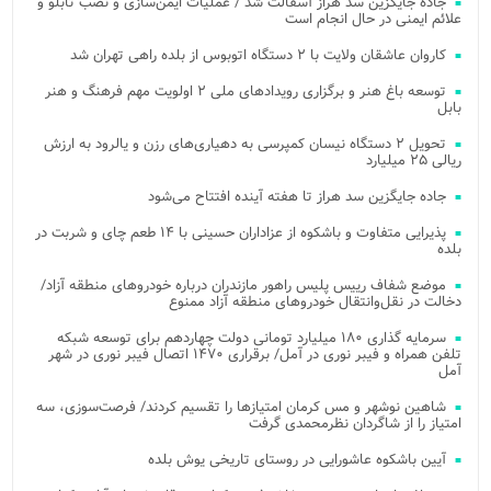
جاده جایگزین سد هراز آسفالت شد / عملیات ایمن‌سازی و نصب تابلو و
علائم ایمنی در حال انجام است
کاروان عاشقان ولایت با ۲ دستگاه اتوبوس از بلده راهی تهران شد
توسعه باغ هنر و برگزاری رویدادهای ملی ۲ اولویت مهم فرهنگ و هنر
بابل
تحویل ۲ دستگاه نیسان کمپرسی به دهیاری‌های رزن و یالرود به ارزش
ریالی ۲۵ میلیارد
جاده جایگزین سد هراز تا هفته آینده افتتاح می‌شود
پذیرایی متفاوت و باشکوه از عزاداران حسینی با ۱۴ طعم چای و شربت در
بلده
موضع شفاف رییس پلیس راهور مازندران درباره خودروهای منطقه آزاد/
دخالت در نقل‌وانتقال خودروهای منطقه آزاد ممنوع
سرمایه گذاری ۱۸۰ میلیارد تومانی دولت چهاردهم برای توسعه شبکه
تلفن همراه و فیبر نوری در آمل/ برقراری ۱۴۷۰ اتصال فیبر نوری در شهر
آمل
شاهین نوشهر و مس کرمان امتیازها را تقسیم کردند/ فرصت‌سوزی، سه
امتیاز را از شاگردان نظرمحمدی گرفت
آیین باشکوه عاشورایی در روستای تاریخی یوش بلده