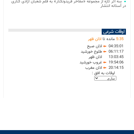
سه اثر تازه از مجموعه «مفاخر فریدونکنار» به قلم شعبان آزادی کناری
در آستانه انتشار
اوقات شرعی
35
:
5
مانده تا
اذان ظهر
04:35:01
اذان صبح
06:11:17
طلوع خورشید
13:03:45
اذان ظهر
19:54:06
غروب خورشید
20:14:15
اذان مغرب
اوقات به افق :