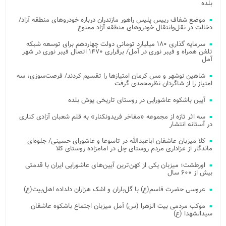
بلده
موضع شفاف رییس پلیس راهور مازندران درباره خودروهای منطقه آزاد/
دخالت در نقل‌وانتقال خودروهای منطقه آزاد ممنوع
سرمایه گذاری ۱۸۰ میلیارد تومانی دولت چهاردهم برای توسعه شبکه
تلفن همراه و فیبر نوری در آمل/ برقراری ۱۴۷۰ اتصال فیبر نوری در شهر
آمل
شاهین نوشهر و مس کرمان امتیازها را تقسیم کردند/ فرصت‌سوزی، سه
امتیاز را از شاگردان نظرمحمدی گرفت
آیین باشکوه عاشورایی در روستای تاریخی یوش بلده
سه اثر تازه از مجموعه «مفاخر فریدونکنار» به قلم شعبان آزادی کناری
در آستانه انتشار
کلا میزبان عاشقان اباعبدالله در تاسوعا و عاشورای حسینی/ جلوه‌ای
ماندگار از عزاداری مردم روستای چل در امامزاده روستای کلا
اورطشت؛ میزبان یکی از کهن‌ترین آیین‌های عاشورایی ایران با قدمتی
بیش از ۶۰۰ سال
عروسی حضرت قاسم(ع) با گل‌باران و اشک هزاران دلداده اهل‌بیت(ع)
موکب مردمی بیت‌ الزهرا (س) آمل میزبان اجتماع باشکوه عاشقان
سیدالشهدا (ع)