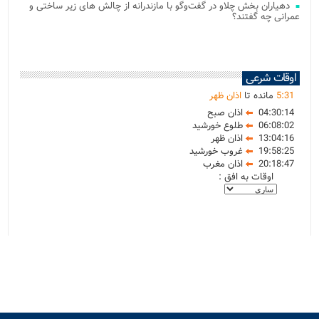
دهیاران بخش چلاو در گفت‌وگو با مازندرانه از چالش های زیر ساختی و
عمرانی چه گفتند؟
اوقات شرعی
31
:
5
مانده تا
اذان ظهر
04:30:14
اذان صبح
06:08:02
طلوع خورشید
13:04:16
اذان ظهر
19:58:25
غروب خورشید
20:18:47
اذان مغرب
اوقات به افق :