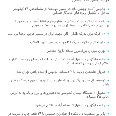
چهارشنبه‌های خدمت‌رسانی
چالوس آماده جهشی تازه در مسیر توسعه/ از ساماندهی ۱۴ کیلومتر
ساحل تا تکمیل پروژه‌های ماندگار عمرانی
رفع دغدغه تردد در نمارستاق با مقاوم‌سازی نقاط آسیب‌پذیر محور /
بهسازی جاده پدافندی نمارستاق در مسیر خدمت به مردم
۲۰ غرفه برای بدرقه زائران آقای شهید ایران در مسیر طریق الرضا برپا شد
ادای احترام خانواده بزرگ نکا چوب به رهبر شهید انقلاب
تهران میزبان بزرگ‌ترین بدرقه تاریخ معاصر
جاده جایگزین سد هراز آسفالت شد / عملیات ایمن‌سازی و نصب تابلو و
علائم ایمنی در حال انجام است
کاروان عاشقان ولایت با ۲ دستگاه اتوبوس از بلده راهی تهران شد
توسعه باغ هنر و برگزاری رویدادهای ملی ۲ اولویت مهم فرهنگ و هنر
بابل
تحویل ۲ دستگاه نیسان کمپرسی به دهیاری‌های رزن و یالرود به ارزش
ریالی ۲۵ میلیارد
جاده جایگزین سد هراز تا هفته آینده افتتاح می‌شود
پذیرایی متفاوت و باشکوه از عزاداران حسینی با ۱۴ طعم چای و شربت در