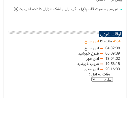
عروسی حضرت قاسم(ع) با گل‌باران و اشک هزاران دلداده اهل‌بیت(ع)
اوقات شرعی
64
:
4
مانده تا
اذان صبح
04:32:38
اذان صبح
06:09:39
طلوع خورشید
13:04:02
اذان ظهر
19:56:18
غروب خورشید
20:16:33
اذان مغرب
اوقات به افق :