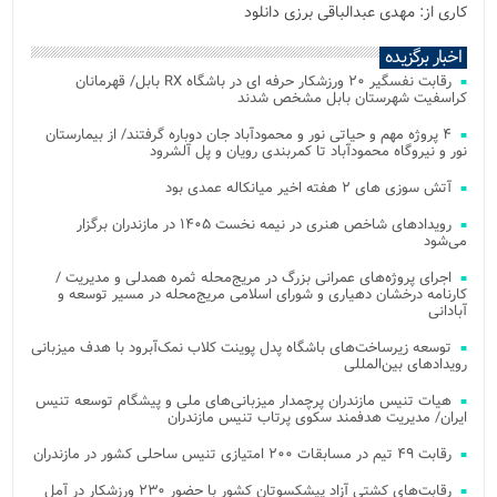
کاری از: مهدی عبدالباقی برزی دانلود
اخبار برگزیده
رقابت نفسگیر ۲۰ ورزشکار حرفه ای در باشگاه RX بابل/ قهرمانان
کراسفیت شهرستان بابل مشخص شدند
۴ پروژه مهم و حیاتی نور و محمودآباد جان دوباره گرفتند/ از بیمارستان
نور و نیروگاه محمودآباد تا کمربندی رویان و پل آلشرود
آتش‌ سوزی‌ های ۲ هفته اخیر میانکاله عمدی بود
رویدادهای شاخص هنری در نیمه نخست ۱۴۰۵ در مازندران برگزار
می‌شود
اجرای پروژه‌های عمرانی بزرگ در مریج‌محله ثمره همدلی و مدیریت /
کارنامه درخشان دهیاری و شورای اسلامی مریج‌محله در مسیر توسعه و
آبادانی
توسعه زیرساخت‌های باشگاه پدل پوینت کلاب نمک‌آبرود با هدف میزبانی
رویدادهای بین‌المللی
هیات تنیس مازندران پرچمدار میزبانی‌های ملی و پیشگام توسعه تنیس
ایران/ مدیریت هدفمند سکوی پرتاب تنیس مازندران
رقابت ۴۹ تیم در مسابقات ۲۰۰ امتیازی تنیس ساحلی کشور در مازندران
رقابت‌های کشتی آزاد پیشکسوتان کشور با حضور ۲۳۰ ورزشکار در آمل