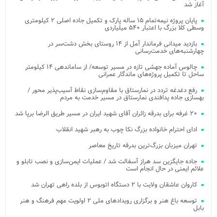
آغاز شد
پایان پروژه نیمه‌تمام ۱۵ ساله پارک و تکمیل جاده اصلی ۲ کیلومتری
وسطی کلا بزرگ با اعتبار ۵۴۰ میلیاردی
بازدید میدانی فرماندار آمل از ۱۴ روستای بخش دشت‌سر در
چهارشنبه‌های خدمت‌رسانی
چالوس آماده جهشی تازه در مسیر توسعه/ از ساماندهی ۱۴ کیلومتر
ساحل تا تکمیل پروژه‌های ماندگار عمرانی
رفع دغدغه تردد در نمارستاق با مقاوم‌سازی نقاط آسیب‌پذیر محور /
بهسازی جاده پدافندی نمارستاق در مسیر خدمت به مردم
۲۰ غرفه برای بدرقه زائران آقای شهید ایران در مسیر طریق الرضا برپا شد
ادای احترام خانواده بزرگ نکا چوب به رهبر شهید انقلاب
تهران میزبان بزرگ‌ترین بدرقه تاریخ معاصر
جاده جایگزین سد هراز آسفالت شد / عملیات ایمن‌سازی و نصب تابلو و
علائم ایمنی در حال انجام است
کاروان عاشقان ولایت با ۲ دستگاه اتوبوس از بلده راهی تهران شد
توسعه باغ هنر و برگزاری رویدادهای ملی ۲ اولویت مهم فرهنگ و هنر
بابل