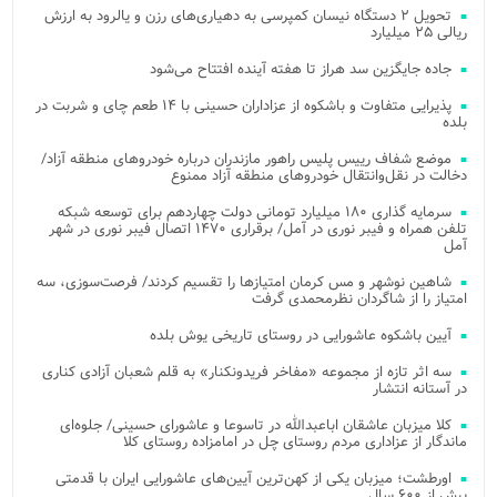
تحویل ۲ دستگاه نیسان کمپرسی به دهیاری‌های رزن و یالرود به ارزش
ریالی ۲۵ میلیارد
جاده جایگزین سد هراز تا هفته آینده افتتاح می‌شود
پذیرایی متفاوت و باشکوه از عزاداران حسینی با ۱۴ طعم چای و شربت در
بلده
موضع شفاف رییس پلیس راهور مازندران درباره خودروهای منطقه آزاد/
دخالت در نقل‌وانتقال خودروهای منطقه آزاد ممنوع
سرمایه گذاری ۱۸۰ میلیارد تومانی دولت چهاردهم برای توسعه شبکه
تلفن همراه و فیبر نوری در آمل/ برقراری ۱۴۷۰ اتصال فیبر نوری در شهر
آمل
شاهین نوشهر و مس کرمان امتیازها را تقسیم کردند/ فرصت‌سوزی، سه
امتیاز را از شاگردان نظرمحمدی گرفت
آیین باشکوه عاشورایی در روستای تاریخی یوش بلده
سه اثر تازه از مجموعه «مفاخر فریدونکنار» به قلم شعبان آزادی کناری
در آستانه انتشار
کلا میزبان عاشقان اباعبدالله در تاسوعا و عاشورای حسینی/ جلوه‌ای
ماندگار از عزاداری مردم روستای چل در امامزاده روستای کلا
اورطشت؛ میزبان یکی از کهن‌ترین آیین‌های عاشورایی ایران با قدمتی
بیش از ۶۰۰ سال