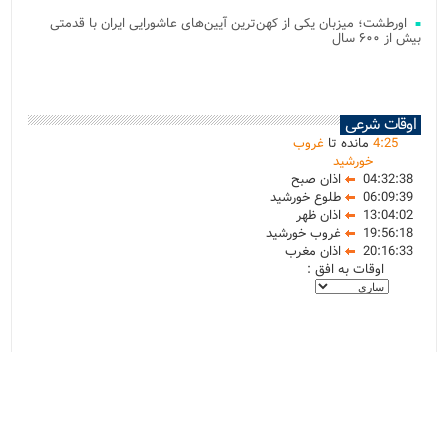
اورطشت؛ میزبان یکی از کهن‌ترین آیین‌های عاشورایی ایران با قدمتی
بیش از ۶۰۰ سال
اوقات شرعی
25
:
4
مانده تا
غروب
خورشید
04:32:38
اذان صبح
06:09:39
طلوع خورشید
13:04:02
اذان ظهر
19:56:18
غروب خورشید
20:16:33
اذان مغرب
اوقات به افق :