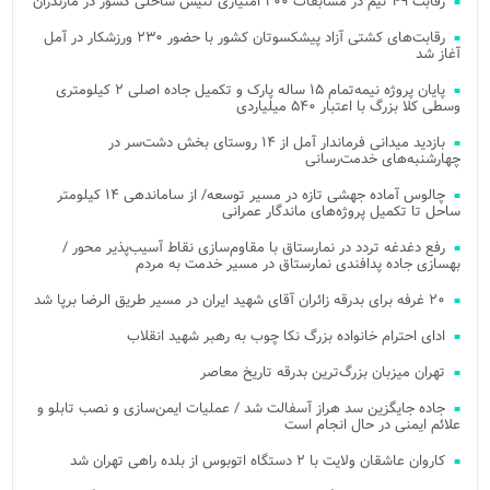
رقابت ۴۹ تیم در مسابقات ۲۰۰ امتیازی تنیس ساحلی کشور در مازندران
رقابت‌های کشتی آزاد پیشکسوتان کشور با حضور ۲۳۰ ورزشکار در آمل
آغاز شد
پایان پروژه نیمه‌تمام ۱۵ ساله پارک و تکمیل جاده اصلی ۲ کیلومتری
وسطی کلا بزرگ با اعتبار ۵۴۰ میلیاردی
بازدید میدانی فرماندار آمل از ۱۴ روستای بخش دشت‌سر در
چهارشنبه‌های خدمت‌رسانی
چالوس آماده جهشی تازه در مسیر توسعه/ از ساماندهی ۱۴ کیلومتر
ساحل تا تکمیل پروژه‌های ماندگار عمرانی
رفع دغدغه تردد در نمارستاق با مقاوم‌سازی نقاط آسیب‌پذیر محور /
بهسازی جاده پدافندی نمارستاق در مسیر خدمت به مردم
۲۰ غرفه برای بدرقه زائران آقای شهید ایران در مسیر طریق الرضا برپا شد
ادای احترام خانواده بزرگ نکا چوب به رهبر شهید انقلاب
تهران میزبان بزرگ‌ترین بدرقه تاریخ معاصر
جاده جایگزین سد هراز آسفالت شد / عملیات ایمن‌سازی و نصب تابلو و
علائم ایمنی در حال انجام است
کاروان عاشقان ولایت با ۲ دستگاه اتوبوس از بلده راهی تهران شد