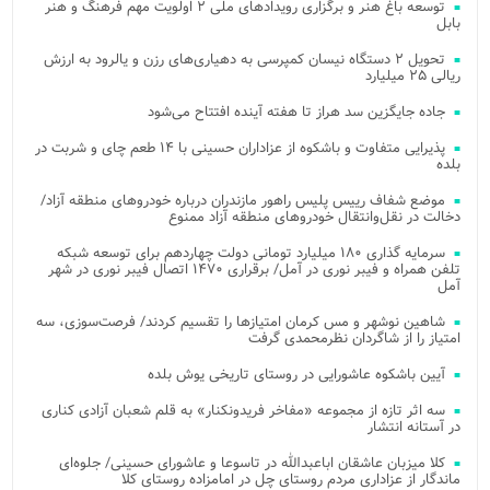
توسعه باغ هنر و برگزاری رویدادهای ملی ۲ اولویت مهم فرهنگ و هنر
بابل
تحویل ۲ دستگاه نیسان کمپرسی به دهیاری‌های رزن و یالرود به ارزش
ریالی ۲۵ میلیارد
جاده جایگزین سد هراز تا هفته آینده افتتاح می‌شود
پذیرایی متفاوت و باشکوه از عزاداران حسینی با ۱۴ طعم چای و شربت در
بلده
موضع شفاف رییس پلیس راهور مازندران درباره خودروهای منطقه آزاد/
دخالت در نقل‌وانتقال خودروهای منطقه آزاد ممنوع
سرمایه گذاری ۱۸۰ میلیارد تومانی دولت چهاردهم برای توسعه شبکه
تلفن همراه و فیبر نوری در آمل/ برقراری ۱۴۷۰ اتصال فیبر نوری در شهر
آمل
شاهین نوشهر و مس کرمان امتیازها را تقسیم کردند/ فرصت‌سوزی، سه
امتیاز را از شاگردان نظرمحمدی گرفت
آیین باشکوه عاشورایی در روستای تاریخی یوش بلده
سه اثر تازه از مجموعه «مفاخر فریدونکنار» به قلم شعبان آزادی کناری
در آستانه انتشار
کلا میزبان عاشقان اباعبدالله در تاسوعا و عاشورای حسینی/ جلوه‌ای
ماندگار از عزاداری مردم روستای چل در امامزاده روستای کلا