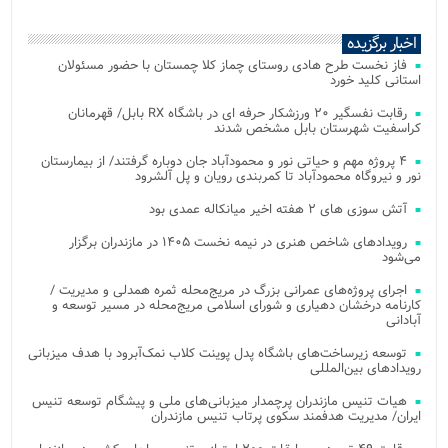
اخبار برگزیده
فاز نخست طرح هادی روستای چماز کلا چمستان با حضور مسئولان
استانی کلید خورد
رقابت نفسگیر ۲۰ ورزشکار حرفه ای در باشگاه RX بابل/ قهرمانان
کراسفیت شهرستان بابل مشخص شدند
۴ پروژه مهم و حیاتی نور و محمودآباد جان دوباره گرفتند/ از بیمارستان
نور و نیروگاه محمودآباد تا کمربندی رویان و پل آلشرود
آتش‌ سوزی‌ های ۲ هفته اخیر میانکاله عمدی بود
رویدادهای شاخص هنری در نیمه نخست ۱۴۰۵ در مازندران برگزار
می‌شود
اجرای پروژه‌های عمرانی بزرگ در مریج‌محله ثمره همدلی و مدیریت /
کارنامه درخشان دهیاری و شورای اسلامی مریج‌محله در مسیر توسعه و
آبادانی
توسعه زیرساخت‌های باشگاه پدل پوینت کلاب نمک‌آبرود با هدف میزبانی
رویدادهای بین‌المللی
هیات تنیس مازندران پرچمدار میزبانی‌های ملی و پیشگام توسعه تنیس
ایران/ مدیریت هدفمند سکوی پرتاب تنیس مازندران