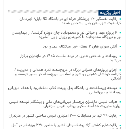
اخبار برگزیده
رقابت نفسگیر ۲۰ ورزشکار حرفه ای در باشگاه RX بابل/ قهرمانان
کراسفیت شهرستان بابل مشخص شدند
۴ پروژه مهم و حیاتی نور و محمودآباد جان دوباره گرفتند/ از بیمارستان
نور و نیروگاه محمودآباد تا کمربندی رویان و پل آلشرود
آتش‌ سوزی‌ های ۲ هفته اخیر میانکاله عمدی بود
رویدادهای شاخص هنری در نیمه نخست ۱۴۰۵ در مازندران برگزار
می‌شود
اجرای پروژه‌های عمرانی بزرگ در مریج‌محله ثمره همدلی و مدیریت /
کارنامه درخشان دهیاری و شورای اسلامی مریج‌محله در مسیر توسعه و
آبادانی
توسعه زیرساخت‌های باشگاه پدل پوینت کلاب نمک‌آبرود با هدف میزبانی
رویدادهای بین‌المللی
هیات تنیس مازندران پرچمدار میزبانی‌های ملی و پیشگام توسعه تنیس
ایران/ مدیریت هدفمند سکوی پرتاب تنیس مازندران
رقابت ۴۹ تیم در مسابقات ۲۰۰ امتیازی تنیس ساحلی کشور در مازندران
رقابت‌های کشتی آزاد پیشکسوتان کشور با حضور ۲۳۰ ورزشکار در آمل