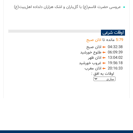
عروسی حضرت قاسم(ع) با گل‌باران و اشک هزاران دلداده اهل‌بیت(ع)
اوقات شرعی
79
:
5
مانده تا
اذان صبح
04:32:38
اذان صبح
06:09:39
طلوع خورشید
13:04:02
اذان ظهر
19:56:18
غروب خورشید
20:16:33
اذان مغرب
اوقات به افق :