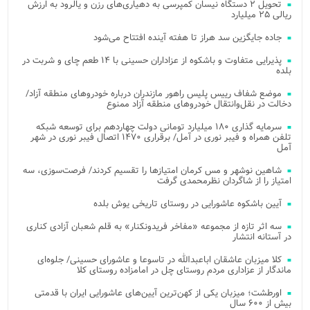
تحویل ۲ دستگاه نیسان کمپرسی به دهیاری‌های رزن و یالرود به ارزش
ریالی ۲۵ میلیارد
جاده جایگزین سد هراز تا هفته آینده افتتاح می‌شود
پذیرایی متفاوت و باشکوه از عزاداران حسینی با ۱۴ طعم چای و شربت در
بلده
موضع شفاف رییس پلیس راهور مازندران درباره خودروهای منطقه آزاد/
دخالت در نقل‌وانتقال خودروهای منطقه آزاد ممنوع
سرمایه گذاری ۱۸۰ میلیارد تومانی دولت چهاردهم برای توسعه شبکه
تلفن همراه و فیبر نوری در آمل/ برقراری ۱۴۷۰ اتصال فیبر نوری در شهر
آمل
شاهین نوشهر و مس کرمان امتیازها را تقسیم کردند/ فرصت‌سوزی، سه
امتیاز را از شاگردان نظرمحمدی گرفت
آیین باشکوه عاشورایی در روستای تاریخی یوش بلده
سه اثر تازه از مجموعه «مفاخر فریدونکنار» به قلم شعبان آزادی کناری
در آستانه انتشار
کلا میزبان عاشقان اباعبدالله در تاسوعا و عاشورای حسینی/ جلوه‌ای
ماندگار از عزاداری مردم روستای چل در امامزاده روستای کلا
اورطشت؛ میزبان یکی از کهن‌ترین آیین‌های عاشورایی ایران با قدمتی
بیش از ۶۰۰ سال