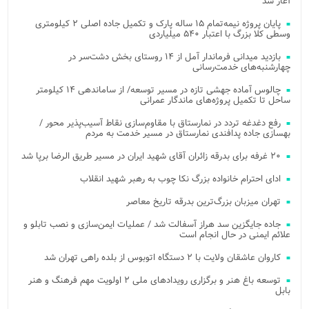
آغاز شد
پایان پروژه نیمه‌تمام ۱۵ ساله پارک و تکمیل جاده اصلی ۲ کیلومتری
وسطی کلا بزرگ با اعتبار ۵۴۰ میلیاردی
بازدید میدانی فرماندار آمل از ۱۴ روستای بخش دشت‌سر در
چهارشنبه‌های خدمت‌رسانی
چالوس آماده جهشی تازه در مسیر توسعه/ از ساماندهی ۱۴ کیلومتر
ساحل تا تکمیل پروژه‌های ماندگار عمرانی
رفع دغدغه تردد در نمارستاق با مقاوم‌سازی نقاط آسیب‌پذیر محور /
بهسازی جاده پدافندی نمارستاق در مسیر خدمت به مردم
۲۰ غرفه برای بدرقه زائران آقای شهید ایران در مسیر طریق الرضا برپا شد
ادای احترام خانواده بزرگ نکا چوب به رهبر شهید انقلاب
تهران میزبان بزرگ‌ترین بدرقه تاریخ معاصر
جاده جایگزین سد هراز آسفالت شد / عملیات ایمن‌سازی و نصب تابلو و
علائم ایمنی در حال انجام است
کاروان عاشقان ولایت با ۲ دستگاه اتوبوس از بلده راهی تهران شد
توسعه باغ هنر و برگزاری رویدادهای ملی ۲ اولویت مهم فرهنگ و هنر
بابل