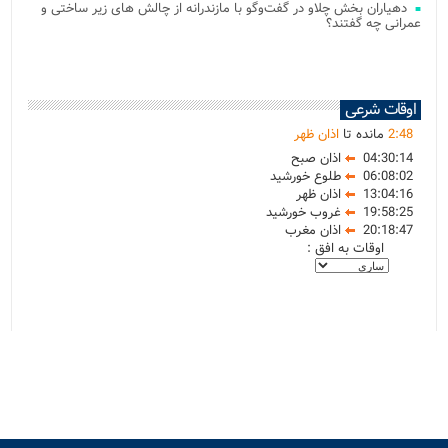
دهیاران بخش چلاو در گفت‌وگو با مازندرانه از چالش های زیر ساختی و
عمرانی چه گفتند؟
اوقات شرعی
48
:
2
مانده تا
اذان ظهر
04:30:14
اذان صبح
06:08:02
طلوع خورشید
13:04:16
اذان ظهر
19:58:25
غروب خورشید
20:18:47
اذان مغرب
اوقات به افق :