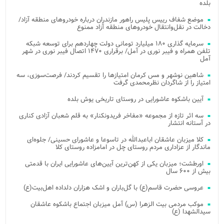
بلده
موضع شفاف رییس پلیس راهور مازندران درباره خودروهای منطقه آزاد/
دخالت در نقل‌وانتقال خودروهای منطقه آزاد ممنوع
سرمایه گذاری ۱۸۰ میلیارد تومانی دولت چهاردهم برای توسعه شبکه
تلفن همراه و فیبر نوری در آمل/ برقراری ۱۴۷۰ اتصال فیبر نوری در شهر
آمل
شاهین نوشهر و مس کرمان امتیازها را تقسیم کردند/ فرصت‌سوزی، سه
امتیاز را از شاگردان نظرمحمدی گرفت
آیین باشکوه عاشورایی در روستای تاریخی یوش بلده
سه اثر تازه از مجموعه «مفاخر فریدونکنار» به قلم شعبان آزادی کناری
در آستانه انتشار
کلا میزبان عاشقان اباعبدالله در تاسوعا و عاشورای حسینی/ جلوه‌ای
ماندگار از عزاداری مردم روستای چل در امامزاده روستای کلا
اورطشت؛ میزبان یکی از کهن‌ترین آیین‌های عاشورایی ایران با قدمتی
بیش از ۶۰۰ سال
عروسی حضرت قاسم(ع) با گل‌باران و اشک هزاران دلداده اهل‌بیت(ع)
موکب مردمی بیت‌ الزهرا (س) آمل میزبان اجتماع باشکوه عاشقان
سیدالشهدا (ع)