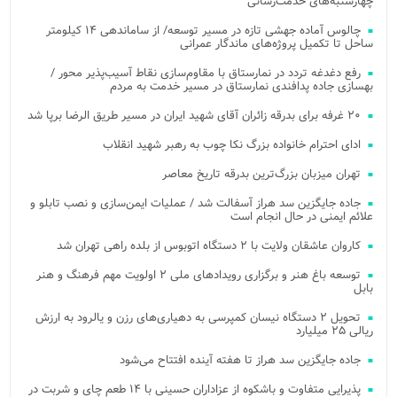
چهارشنبه‌های خدمت‌رسانی
چالوس آماده جهشی تازه در مسیر توسعه/ از ساماندهی ۱۴ کیلومتر
ساحل تا تکمیل پروژه‌های ماندگار عمرانی
رفع دغدغه تردد در نمارستاق با مقاوم‌سازی نقاط آسیب‌پذیر محور /
بهسازی جاده پدافندی نمارستاق در مسیر خدمت به مردم
۲۰ غرفه برای بدرقه زائران آقای شهید ایران در مسیر طریق الرضا برپا شد
ادای احترام خانواده بزرگ نکا چوب به رهبر شهید انقلاب
تهران میزبان بزرگ‌ترین بدرقه تاریخ معاصر
جاده جایگزین سد هراز آسفالت شد / عملیات ایمن‌سازی و نصب تابلو و
علائم ایمنی در حال انجام است
کاروان عاشقان ولایت با ۲ دستگاه اتوبوس از بلده راهی تهران شد
توسعه باغ هنر و برگزاری رویدادهای ملی ۲ اولویت مهم فرهنگ و هنر
بابل
تحویل ۲ دستگاه نیسان کمپرسی به دهیاری‌های رزن و یالرود به ارزش
ریالی ۲۵ میلیارد
جاده جایگزین سد هراز تا هفته آینده افتتاح می‌شود
پذیرایی متفاوت و باشکوه از عزاداران حسینی با ۱۴ طعم چای و شربت در