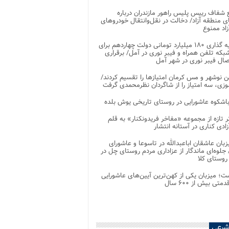
شفاف رییس پلیس راهور مازندران درباره
 منطقه آزاد/ دخالت در نقل‌وانتقال خودروهای
اد ممنوع
سرمایه گذاری ۱۸۰ میلیارد تومانی دولت چهاردهم برای
که تلفن همراه و فیبر نوری در آمل/ برقراری
 نوشهر و مس کرمان امتیازها را تقسیم کردند/
زی، سه امتیاز را از شاگردان نظرمحمدی گرفت
باشکوه عاشورایی در روستای تاریخی یوش بلده
ر تازه از مجموعه «مفاخر فریدونکنار» به قلم
ادی کناری در آستانه انتشار
زبان عاشقان اباعبدالله در تاسوعا و عاشورای
لوه‌ای ماندگار از عزاداری مردم روستای چل در
 روستای کلا
ت؛ میزبان یکی از کهن‌ترین آیین‌های عاشورایی
متی بیش از ۶۰۰ سال
شرعی