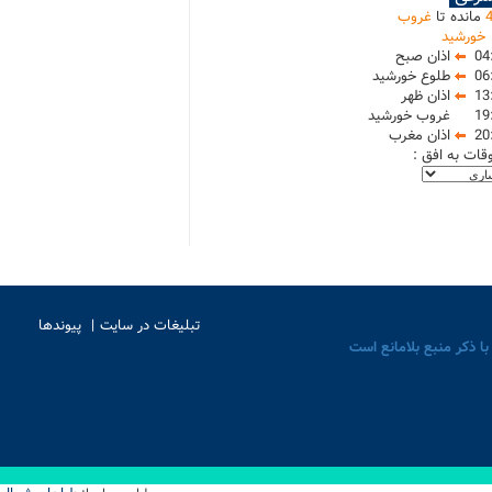
مانده تا
غروب
خورشید
04
اذان صبح
06
طلوع خورشید
13
اذان ظهر
19
غروب خورشید
20
اذان مغرب
وقات به افق :
تبلیغات در سایت
پیوندها
با ذکر منبع بلامانع است