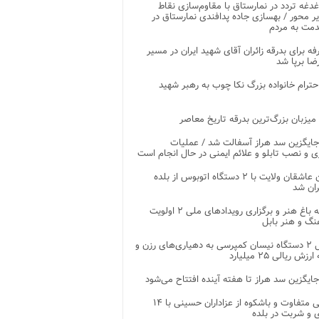
غدغه تردد در نمارستاق با مقاوم‌سازی نقاط
ر محور / بهسازی جاده پدافندی نمارستاق در
مت به مردم
غرفه برای بدرقه زائران آقای شهید ایران در مسیر
ضا برپا شد
احترام خانواده بزرگ نکا چوب به رهبر شهید
 میزبان بزرگ‌ترین بدرقه تاریخ معاصر
جایگزین سد هراز آسفالت شد / عملیات
ی و نصب تابلو و علائم ایمنی در حال انجام است
کاروان عاشقان ولایت با ۲ دستگاه اتوبوس از بلده
ران شد
توسعه باغ هنر و برگزاری رویدادهای ملی ۲ اولویت
نگ و هنر بابل
تحویل ۲ دستگاه نیسان کمپرسی به دهیاری‌های رزن و
زش ریالی ۲۵ میلیارد
جایگزین سد هراز تا هفته آینده افتتاح می‌شود
پذیرایی متفاوت و باشکوه از عزاداران حسینی با ۱۴
 و شربت در بلده