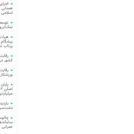
اجرای
همدلی و
اسلامی م
توسعه
نمک‌آبرو
هیات 
پیشگام 
پرتاب تن
کشور در 
ورزشکار 
میلیاردی
دشت‌سر 
چالوس
عمرانی