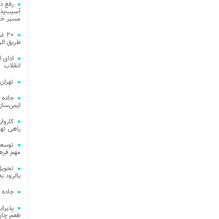
رفع د
آسیب‌پذی
مسیر خد
۲۰ 
طریق الر
ادای 
انقلاب
تهران
جاده 
ایمن‌ساز
راهی ته
مهم فره
یالرود به ار
جاده 
طعم چای