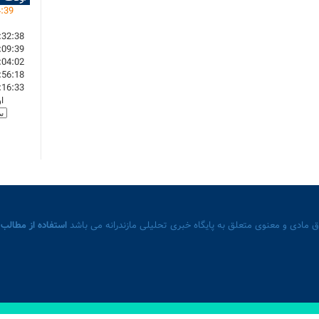
4
:
39
:32:38
:09:39
:04:02
:56:18
:16:33
ا
 مادی و معنوی متعلق به پایگاه خبری تحلیلی مازندرانه می باشد
استفاده از مطالب 