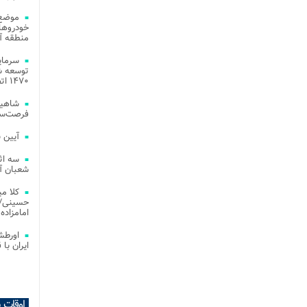
موضع 
خودروهای
منطقه آز
توسعه شب
۱۴۷۰ اتصال فیبر نوری در شهر آمل
شاهین
فرصت‌سو
آیین 
سه اث
شعبان آز
کلا می
حسینی/ ج
امامزاده
اورطش
ایران با قد
اوقات 