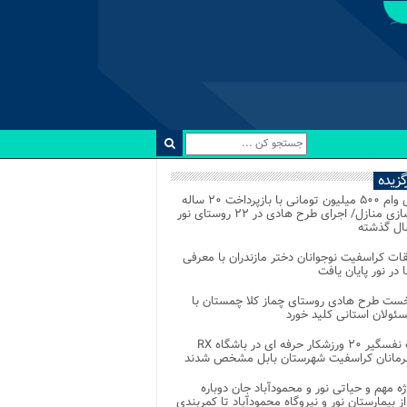
رگزیده
اعطای وام ۵۰۰ میلیون تومانی با بازپرداخت ۲۰ ساله
برای نوسازی منازل/ اجرای طرح هادی در ۲۲ روستای نور
ل گذشته
ات کراسفیت نوجوانان دختر مازندران با معرفی
 در نور پایان یافت
خست طرح هادی روستای چماز کلا چمستان با
ئولان استانی کلید خورد
رقابت نفسگیر ۲۰ ورزشکار حرفه ای در باشگاه RX
هرمانان کراسفیت شهرستان بابل مشخص شدند
وژه مهم و حیاتی نور و محمودآباد جان دوباره
از بیمارستان نور و نیروگاه محمودآباد تا کمربندی