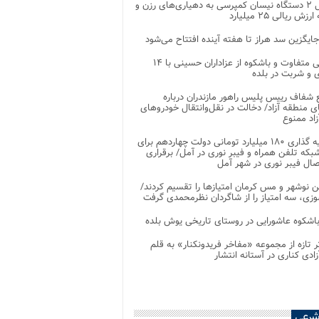
تحویل ۲ دستگاه نیسان کمپرسی به دهیاری‌های رزن و
زش ریالی ۲۵ میلیارد
جایگزین سد هراز تا هفته آینده افتتاح می‌شود
پذیرایی متفاوت و باشکوه از عزاداران حسینی با ۱۴
 و شربت در بلده
شفاف رییس پلیس راهور مازندران درباره
 منطقه آزاد/ دخالت در نقل‌وانتقال خودروهای
اد ممنوع
سرمایه گذاری ۱۸۰ میلیارد تومانی دولت چهاردهم برای
که تلفن همراه و فیبر نوری در آمل/ برقراری
 نوشهر و مس کرمان امتیازها را تقسیم کردند/
زی، سه امتیاز را از شاگردان نظرمحمدی گرفت
باشکوه عاشورایی در روستای تاریخی یوش بلده
ر تازه از مجموعه «مفاخر فریدونکنار» به قلم
ادی کناری در آستانه انتشار
شرعی