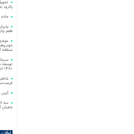
یالرود به ار
جاده 
طعم چای
موضع 
خودروهای
منطقه آز
توسعه شب
۱۴۷۰ اتصال فیبر نوری در شهر آمل
شاهین
فرصت‌سو
آیین 
سه اث
شعبان آز
اوقات 