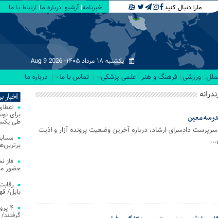
مارا دنبال کنید
خبرنامه
آرشیو
درباره ما
ارتباط با ما
یکشنبه ۱۸ مرداد ۱۴۰۵-
Aug 9 2026
لملل
ورزشی
فرهنگ و هنر
علمی پزشکی
تماس با ما
درباره ما
درانه
اخبار ب
مدرسه معین
طی یکسا
رپرست دادسرای ارشاد، درباره آخرین وضعیت پرونده آزار و اذیت
مسابق
..
برترین‌ها
فاز ن
حضور مس
بابل/ ق
۴ پر
گرفتند/ 