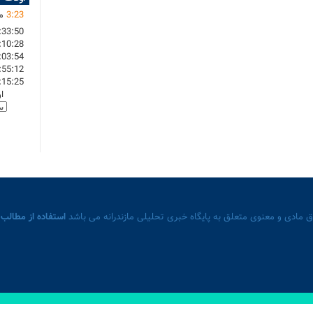
23
:
3
ما
:33:50
:10:28
:03:54
:55:12
:15:25
ا
 مادی و معنوی متعلق به پایگاه خبری تحلیلی مازندرانه می باشد
استفاده از مطالب 