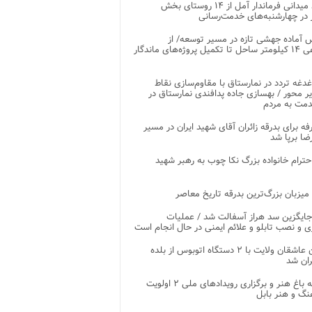
بازدید میدانی فرماندار آمل از ۱۴ روستای بخش
در چهارشنبه‌های خدمت‌رسانی
 آماده جهشی تازه در مسیر توسعه/ از
ساماندهی ۱۴ کیلومتر ساحل تا تکمیل پروژه‌های ماندگار
غدغه تردد در نمارستاق با مقاوم‌سازی نقاط
ر محور / بهسازی جاده پدافندی نمارستاق در
مت به مردم
غرفه برای بدرقه زائران آقای شهید ایران در مسیر
ضا برپا شد
احترام خانواده بزرگ نکا چوب به رهبر شهید
 میزبان بزرگ‌ترین بدرقه تاریخ معاصر
جایگزین سد هراز آسفالت شد / عملیات
ی و نصب تابلو و علائم ایمنی در حال انجام است
کاروان عاشقان ولایت با ۲ دستگاه اتوبوس از بلده
ران شد
توسعه باغ هنر و برگزاری رویدادهای ملی ۲ اولویت
نگ و هنر بابل