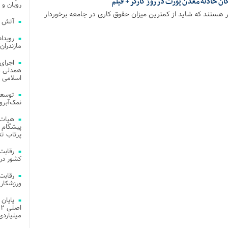
گان حادثه معدن یورت در روز کارگر + فیلم
رویان و 
گر هستند که شاید از کمترین میزان حقوق کاری در جامعه برخوردار
آتش‌ سوزی‌ های
مازندران
اجرای
همدلی و
اسلامی م
توسعه
نمک‌آبرو
هیات 
پیشگام 
پرتاب تن
کشور در 
ورزشکار 
میلیاردی