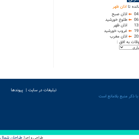
نده تا
اذان ظهر
04
اذان صبح
06
طلوع خورشید
13
اذان ظهر
19
غروب خورشید
20
اذان مغرب
وقات به افق :
تبلیغات در سایت
پیوندها
با ذکر منبع بلامانع است
طراحان شمال
طراحی و اجرا: