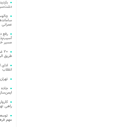
دشت‌سر 
چالوس
عمرانی
رفع د
آسیب‌پذی
مسیر خد
۲۰ 
طریق الر
ادای 
انقلاب
تهران
جاده 
ایمن‌ساز
راهی ته
مهم فره