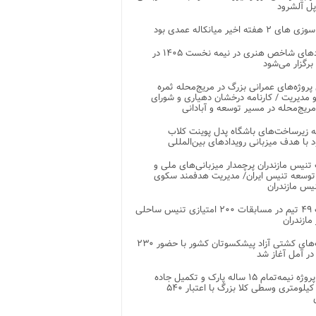
پل آلشرود
 ۲ هفته اخیر میانکاله عمدی بود
رویدادهای شاخص هنری در نیمه نخست ۱۴۰۵ در
 برگزار می‌شود
 پروژه‌های عمرانی بزرگ در مریج‌محله ثمره
 مدیریت / کارنامه درخشان دهیاری و شورای
ریج‌محله در مسیر توسعه و آبادانی
 زیرساخت‌های باشگاه پدل پوینت کلاب
د با هدف میزبانی رویدادهای بین‌المللی
تنیس مازندران پرچمدار میزبانی‌های ملی و
توسعه تنیس ایران/ مدیریت هدفمند سکوی
یس مازندران
رقابت ۴۹ تیم در مسابقات ۲۰۰ امتیازی تنیس ساحلی
مازندران
رقابت‌های کشتی آزاد پیشکسوتان کشور با حضور ۲۳۰
در آمل آغاز شد
پایان پروژه نیمه‌تمام ۱۵ ساله پارک و تکمیل جاده
اصلی ۲ کیلومتری وسطی کلا بزرگ با اعتبار ۵۴۰