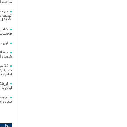
منطقه آز
توسعه شب
۱۴۷۰ اتصال فیبر نوری در شهر آمل
شاهین
فرصت‌سو
آیین 
سه اث
شعبان آز
کلا می
حسینی/ ج
امامزاده
اورطش
ایران با قد
عروسی
دلداده ا
اوقات 