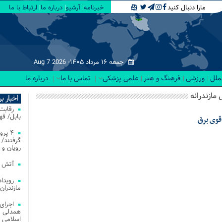
مارا دنبال کنید
خبرنامه
آرشیو
درباره ما
ارتباط با ما
جمعه ۱۶ مرداد ۱۴۰۵-
Aug 7 2026
لملل
ورزشی
فرهنگ و هنر
علمی پزشکی
تماس با ما
درباره ما
 مازندرانه
اخبار ب
بابل/ ق
قوی برق
۴ پر
گرفتند/ 
رویان و 
آتش‌ سوزی‌ های
مازندران
اجرای
همدلی و
اسلامی م