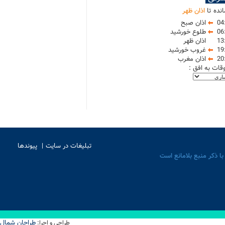
نده تا
اذان ظهر
04
اذان صبح
06
طلوع خورشید
13
اذان ظهر
19
غروب خورشید
20
اذان مغرب
وقات به افق :
تبلیغات در سایت
پیوندها
با ذکر منبع بلامانع است
طراحان شمال
طراحی و اجرا: