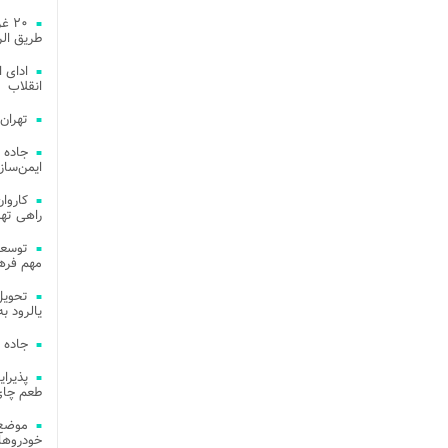
۲۰ 
طریق الر
ادای 
انقلاب
تهران
جاده 
ایمن‌ساز
راهی ته
مهم فره
یالرود به ار
جاده 
طعم چای
موضع 
خودروهای