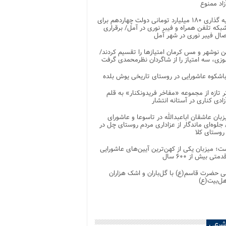
اد ممنوع
سرمایه گذاری ۱۸۰ میلیارد تومانی دولت چهاردهم برای
که تلفن همراه و فیبر نوری در آمل/ برقراری
 نوشهر و مس کرمان امتیازها را تقسیم کردند/
زی، سه امتیاز را از شاگردان نظرمحمدی گرفت
باشکوه عاشورایی در روستای تاریخی یوش بلده
ر تازه از مجموعه «مفاخر فریدونکنار» به قلم
ادی کناری در آستانه انتشار
زبان عاشقان اباعبدالله در تاسوعا و عاشورای
لوه‌ای ماندگار از عزاداری مردم روستای چل در
 روستای کلا
ت؛ میزبان یکی از کهن‌ترین آیین‌های عاشورایی
متی بیش از ۶۰۰ سال
 حضرت قاسم(ع) با گل‌باران و اشک هزاران
هل‌بیت(ع)
شرعی