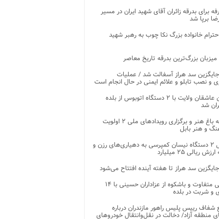
غرفه برای بدرقه زائران آقای شهید ایران در مسیر
ضا برپا شد
احترام خانواده بزرگ نکا چوب به رهبر شهید
 میزبان بزرگ‌ترین بدرقه تاریخ معاصر
جایگزین سد هراز آسفالت شد / عملیات
ی و نصب تابلو و علائم ایمنی در حال انجام است
کاروان عاشقان ولایت با ۲ دستگاه اتوبوس از بلده
ران شد
توسعه باغ هنر و برگزاری رویدادهای ملی ۲ اولویت
نگ و هنر بابل
تحویل ۲ دستگاه نیسان کمپرسی به دهیاری‌های رزن و
زش ریالی ۲۵ میلیارد
جایگزین سد هراز تا هفته آینده افتتاح می‌شود
پذیرایی متفاوت و باشکوه از عزاداران حسینی با ۱۴
 و شربت در بلده
شفاف رییس پلیس راهور مازندران درباره
 منطقه آزاد/ دخالت در نقل‌وانتقال خودروهای