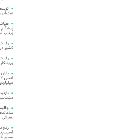
توسعه
نمک‌آبرو
هیات 
پیشگام 
پرتاب تن
کشور در 
ورزشکار 
میلیاردی
دشت‌سر 
چالوس
عمرانی
رفع د
آسیب‌پذی
مسیر خد