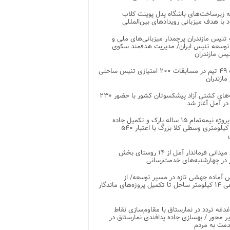
 زیرساخت‌های باشگاه پدل پوینت کلاب
د با هدف میزبانی رویدادهای بین‌المللی
تنیس مازندران پرچمدار میزبانی‌های ملی و
توسعه تنیس ایران/ مدیریت هدفمند سکوی
یس مازندران
رقابت ۴۹ تیم در مسابقات ۲۰۰ امتیازی تنیس ساحلی
مازندران
رقابت‌های کشتی آزاد پیشکسوتان کشور با حضور ۲۳۰
در آمل آغاز شد
پایان پروژه نیمه‌تمام ۱۵ ساله پارک و تکمیل جاده
اصلی ۲ کیلومتری وسطی کلا بزرگ با اعتبار ۵۴۰
بازدید میدانی فرماندار آمل از ۱۴ روستای بخش
در چهارشنبه‌های خدمت‌رسانی
 آماده جهشی تازه در مسیر توسعه/ از
ساماندهی ۱۴ کیلومتر ساحل تا تکمیل پروژه‌های ماندگار
غدغه تردد در نمارستاق با مقاوم‌سازی نقاط
ر محور / بهسازی جاده پدافندی نمارستاق در
مت به مردم