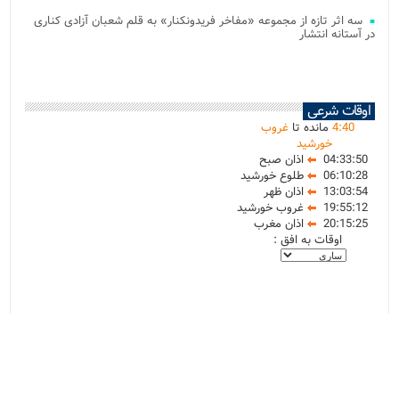
سه اثر تازه از مجموعه «مفاخر فریدونکنار» به قلم شعبان آزادی کناری
در آستانه انتشار
اوقات شرعی
40
:
4
مانده تا
غروب
خورشید
04:33:50
اذان صبح
06:10:28
طلوع خورشید
13:03:54
اذان ظهر
19:55:12
غروب خورشید
20:15:25
اذان مغرب
اوقات به افق :