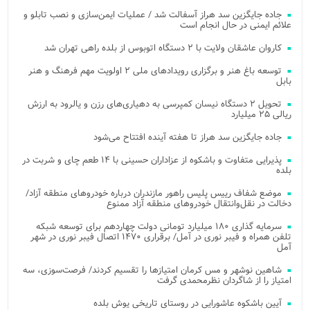
جاده جایگزین سد هراز آسفالت شد / عملیات ایمن‌سازی و نصب تابلو و
علائم ایمنی در حال انجام است
کاروان عاشقان ولایت با ۲ دستگاه اتوبوس از بلده راهی تهران شد
توسعه باغ هنر و برگزاری رویدادهای ملی ۲ اولویت مهم فرهنگ و هنر
بابل
تحویل ۲ دستگاه نیسان کمپرسی به دهیاری‌های رزن و یالرود به ارزش
ریالی ۲۵ میلیارد
جاده جایگزین سد هراز تا هفته آینده افتتاح می‌شود
پذیرایی متفاوت و باشکوه از عزاداران حسینی با ۱۴ طعم چای و شربت در
بلده
موضع شفاف رییس پلیس راهور مازندران درباره خودروهای منطقه آزاد/
دخالت در نقل‌وانتقال خودروهای منطقه آزاد ممنوع
سرمایه گذاری ۱۸۰ میلیارد تومانی دولت چهاردهم برای توسعه شبکه
تلفن همراه و فیبر نوری در آمل/ برقراری ۱۴۷۰ اتصال فیبر نوری در شهر
آمل
شاهین نوشهر و مس کرمان امتیازها را تقسیم کردند/ فرصت‌سوزی، سه
امتیاز را از شاگردان نظرمحمدی گرفت
آیین باشکوه عاشورایی در روستای تاریخی یوش بلده