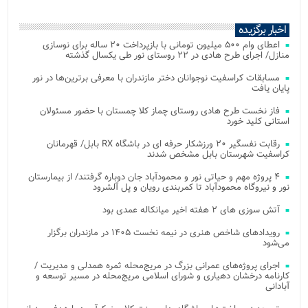
اخبار برگزیده
اعطای وام ۵۰۰ میلیون تومانی با بازپرداخت ۲۰ ساله برای نوسازی
منازل/ اجرای طرح هادی در ۲۲ روستای نور طی یکسال گذشته
مسابقات کراسفیت نوجوانان دختر مازندران با معرفی برترین‌ها در نور
پایان یافت
فاز نخست طرح هادی روستای چماز کلا چمستان با حضور مسئولان
استانی کلید خورد
رقابت نفسگیر ۲۰ ورزشکار حرفه ای در باشگاه RX بابل/ قهرمانان
کراسفیت شهرستان بابل مشخص شدند
۴ پروژه مهم و حیاتی نور و محمودآباد جان دوباره گرفتند/ از بیمارستان
نور و نیروگاه محمودآباد تا کمربندی رویان و پل آلشرود
آتش‌ سوزی‌ های ۲ هفته اخیر میانکاله عمدی بود
رویدادهای شاخص هنری در نیمه نخست ۱۴۰۵ در مازندران برگزار
می‌شود
اجرای پروژه‌های عمرانی بزرگ در مریج‌محله ثمره همدلی و مدیریت /
کارنامه درخشان دهیاری و شورای اسلامی مریج‌محله در مسیر توسعه و
آبادانی