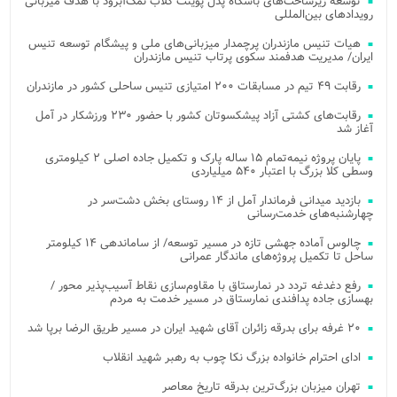
توسعه زیرساخت‌های باشگاه پدل پوینت کلاب نمک‌آبرود با هدف میزبانی
رویدادهای بین‌المللی
هیات تنیس مازندران پرچمدار میزبانی‌های ملی و پیشگام توسعه تنیس
ایران/ مدیریت هدفمند سکوی پرتاب تنیس مازندران
رقابت ۴۹ تیم در مسابقات ۲۰۰ امتیازی تنیس ساحلی کشور در مازندران
رقابت‌های کشتی آزاد پیشکسوتان کشور با حضور ۲۳۰ ورزشکار در آمل
آغاز شد
پایان پروژه نیمه‌تمام ۱۵ ساله پارک و تکمیل جاده اصلی ۲ کیلومتری
وسطی کلا بزرگ با اعتبار ۵۴۰ میلیاردی
بازدید میدانی فرماندار آمل از ۱۴ روستای بخش دشت‌سر در
چهارشنبه‌های خدمت‌رسانی
چالوس آماده جهشی تازه در مسیر توسعه/ از ساماندهی ۱۴ کیلومتر
ساحل تا تکمیل پروژه‌های ماندگار عمرانی
رفع دغدغه تردد در نمارستاق با مقاوم‌سازی نقاط آسیب‌پذیر محور /
بهسازی جاده پدافندی نمارستاق در مسیر خدمت به مردم
۲۰ غرفه برای بدرقه زائران آقای شهید ایران در مسیر طریق الرضا برپا شد
ادای احترام خانواده بزرگ نکا چوب به رهبر شهید انقلاب
تهران میزبان بزرگ‌ترین بدرقه تاریخ معاصر