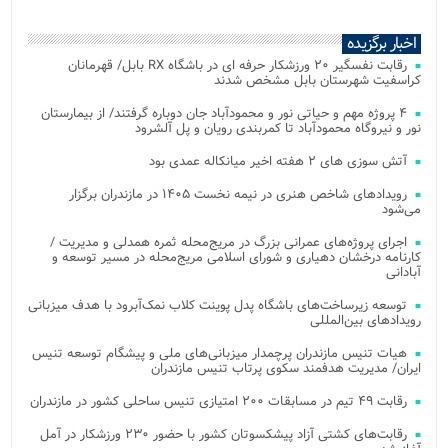
اخبار برگزیده
رقابت نفسگیر ۲۰ ورزشکار حرفه ای در باشگاه RX بابل/ قهرمانان
کراسفیت شهرستان بابل مشخص شدند
۴ پروژه مهم و حیاتی نور و محمودآباد جان دوباره گرفتند/ از بیمارستان
نور و نیروگاه محمودآباد تا کمربندی رویان و پل آلشرود
آتش‌ سوزی‌ های ۲ هفته اخیر میانکاله عمدی بود
رویدادهای شاخص هنری در نیمه نخست ۱۴۰۵ در مازندران برگزار
می‌شود
اجرای پروژه‌های عمرانی بزرگ در مریج‌محله ثمره همدلی و مدیریت /
کارنامه درخشان دهیاری و شورای اسلامی مریج‌محله در مسیر توسعه و
آبادانی
توسعه زیرساخت‌های باشگاه پدل پوینت کلاب نمک‌آبرود با هدف میزبانی
رویدادهای بین‌المللی
هیات تنیس مازندران پرچمدار میزبانی‌های ملی و پیشگام توسعه تنیس
ایران/ مدیریت هدفمند سکوی پرتاب تنیس مازندران
رقابت ۴۹ تیم در مسابقات ۲۰۰ امتیازی تنیس ساحلی کشور در مازندران
رقابت‌های کشتی آزاد پیشکسوتان کشور با حضور ۲۳۰ ورزشکار در آمل