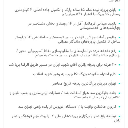
آغاز شد
پایان پروژه نیمه‌تمام ۱۵ ساله پارک و تکمیل جاده اصلی ۲ کیلومتری
وسطی کلا بزرگ با اعتبار ۵۴۰ میلیاردی
بازدید میدانی فرماندار آمل از ۱۴ روستای بخش دشت‌سر در
چهارشنبه‌های خدمت‌رسانی
چالوس آماده جهشی تازه در مسیر توسعه/ از ساماندهی ۱۴ کیلومتر
ساحل تا تکمیل پروژه‌های ماندگار عمرانی
رفع دغدغه تردد در نمارستاق با مقاوم‌سازی نقاط آسیب‌پذیر محور /
بهسازی جاده پدافندی نمارستاق در مسیر خدمت به مردم
۲۰ غرفه برای بدرقه زائران آقای شهید ایران در مسیر طریق الرضا برپا شد
ادای احترام خانواده بزرگ نکا چوب به رهبر شهید انقلاب
تهران میزبان بزرگ‌ترین بدرقه تاریخ معاصر
جاده جایگزین سد هراز آسفالت شد / عملیات ایمن‌سازی و نصب تابلو و
علائم ایمنی در حال انجام است
کاروان عاشقان ولایت با ۲ دستگاه اتوبوس از بلده راهی تهران شد
توسعه باغ هنر و برگزاری رویدادهای ملی ۲ اولویت مهم فرهنگ و هنر
بابل