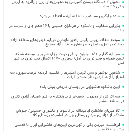
تحویل ۲ دستگاه نیسان کمپرسی به دهیاری‌های رزن و یالرود به ارزش
ریالی ۲۵ میلیارد
جاده جایگزین سد هراز تا هفته آینده افتتاح می‌شود
پذیرایی متفاوت و باشکوه از عزاداران حسینی با ۱۴ طعم چای و شربت در
بلده
موضع شفاف رییس پلیس راهور مازندران درباره خودروهای منطقه آزاد/
دخالت در نقل‌وانتقال خودروهای منطقه آزاد ممنوع
سرمایه گذاری ۱۸۰ میلیارد تومانی دولت چهاردهم برای توسعه شبکه
تلفن همراه و فیبر نوری در آمل/ برقراری ۱۴۷۰ اتصال فیبر نوری در شهر
آمل
شاهین نوشهر و مس کرمان امتیازها را تقسیم کردند/ فرصت‌سوزی، سه
امتیاز را از شاگردان نظرمحمدی گرفت
آیین باشکوه عاشورایی در روستای تاریخی یوش بلده
سه اثر تازه از مجموعه «مفاخر فریدونکنار» به قلم شعبان آزادی کناری
در آستانه انتشار
کلا میزبان عاشقان اباعبدالله در تاسوعا و عاشورای حسینی/ جلوه‌ای
ماندگار از عزاداری مردم روستای چل در امامزاده روستای کلا
اورطشت؛ میزبان یکی از کهن‌ترین آیین‌های عاشورایی ایران با قدمتی
بیش از ۶۰۰ سال