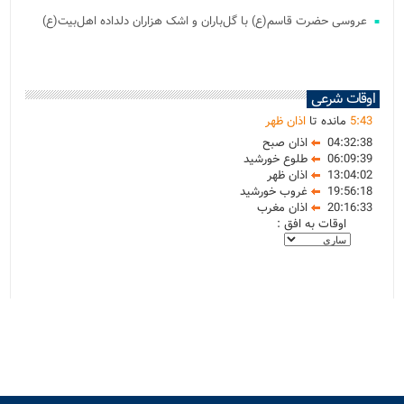
عروسی حضرت قاسم(ع) با گل‌باران و اشک هزاران دلداده اهل‌بیت(ع)
اوقات شرعی
43
:
5
مانده تا
اذان ظهر
04:32:38
اذان صبح
06:09:39
طلوع خورشید
13:04:02
اذان ظهر
19:56:18
غروب خورشید
20:16:33
اذان مغرب
اوقات به افق :