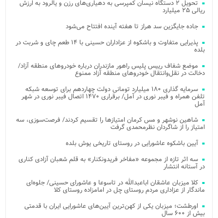
تحویل ۲ دستگاه نیسان کمپرسی به دهیاری‌های رزن و یالرود به ارزش
ریالی ۲۵ میلیارد
جاده جایگزین سد هراز تا هفته آینده افتتاح می‌شود
پذیرایی متفاوت و باشکوه از عزاداران حسینی با ۱۴ طعم چای و شربت در
بلده
موضع شفاف رییس پلیس راهور مازندران درباره خودروهای منطقه آزاد/
دخالت در نقل‌وانتقال خودروهای منطقه آزاد ممنوع
سرمایه گذاری ۱۸۰ میلیارد تومانی دولت چهاردهم برای توسعه شبکه
تلفن همراه و فیبر نوری در آمل/ برقراری ۱۴۷۰ اتصال فیبر نوری در شهر
آمل
شاهین نوشهر و مس کرمان امتیازها را تقسیم کردند/ فرصت‌سوزی، سه
امتیاز را از شاگردان نظرمحمدی گرفت
آیین باشکوه عاشورایی در روستای تاریخی یوش بلده
سه اثر تازه از مجموعه «مفاخر فریدونکنار» به قلم شعبان آزادی کناری
در آستانه انتشار
کلا میزبان عاشقان اباعبدالله در تاسوعا و عاشورای حسینی/ جلوه‌ای
ماندگار از عزاداری مردم روستای چل در امامزاده روستای کلا
اورطشت؛ میزبان یکی از کهن‌ترین آیین‌های عاشورایی ایران با قدمتی
بیش از ۶۰۰ سال