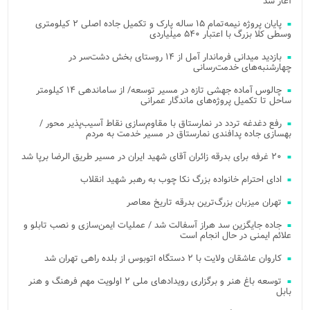
آغاز شد
پایان پروژه نیمه‌تمام ۱۵ ساله پارک و تکمیل جاده اصلی ۲ کیلومتری
وسطی کلا بزرگ با اعتبار ۵۴۰ میلیاردی
بازدید میدانی فرماندار آمل از ۱۴ روستای بخش دشت‌سر در
چهارشنبه‌های خدمت‌رسانی
چالوس آماده جهشی تازه در مسیر توسعه/ از ساماندهی ۱۴ کیلومتر
ساحل تا تکمیل پروژه‌های ماندگار عمرانی
رفع دغدغه تردد در نمارستاق با مقاوم‌سازی نقاط آسیب‌پذیر محور /
بهسازی جاده پدافندی نمارستاق در مسیر خدمت به مردم
۲۰ غرفه برای بدرقه زائران آقای شهید ایران در مسیر طریق الرضا برپا شد
ادای احترام خانواده بزرگ نکا چوب به رهبر شهید انقلاب
تهران میزبان بزرگ‌ترین بدرقه تاریخ معاصر
جاده جایگزین سد هراز آسفالت شد / عملیات ایمن‌سازی و نصب تابلو و
علائم ایمنی در حال انجام است
کاروان عاشقان ولایت با ۲ دستگاه اتوبوس از بلده راهی تهران شد
توسعه باغ هنر و برگزاری رویدادهای ملی ۲ اولویت مهم فرهنگ و هنر
بابل