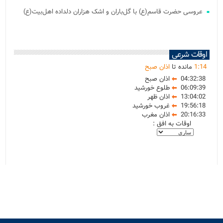
عروسی حضرت قاسم(ع) با گل‌باران و اشک هزاران دلداده اهل‌بیت(ع)
اوقات شرعی
14
:
1
مانده تا
اذان صبح
04:32:38
اذان صبح
06:09:39
طلوع خورشید
13:04:02
اذان ظهر
19:56:18
غروب خورشید
20:16:33
اذان مغرب
اوقات به افق :