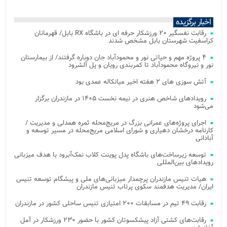
اخبار برگزیده
رقابت نفسگیر ۲۰ ورزشکار حرفه ای در باشگاه RX بابل/ قهرمانان
کراسفیت شهرستان بابل مشخص شدند
۴ پروژه مهم و حیاتی نور و محمودآباد جان دوباره گرفتند/ از بیمارستان
نور و نیروگاه محمودآباد تا کمربندی رویان و پل آلشرود
آتش‌ سوزی‌ های ۲ هفته اخیر میانکاله عمدی بود
رویدادهای شاخص هنری در نیمه نخست ۱۴۰۵ در مازندران برگزار
می‌شود
اجرای پروژه‌های عمرانی بزرگ در مریج‌محله ثمره همدلی و مدیریت /
کارنامه درخشان دهیاری و شورای اسلامی مریج‌محله در مسیر توسعه و
آبادانی
توسعه زیرساخت‌های باشگاه پدل پوینت کلاب نمک‌آبرود با هدف میزبانی
رویدادهای بین‌المللی
هیات تنیس مازندران پرچمدار میزبانی‌های ملی و پیشگام توسعه تنیس
ایران/ مدیریت هدفمند سکوی پرتاب تنیس مازندران
رقابت ۴۹ تیم در مسابقات ۲۰۰ امتیازی تنیس ساحلی کشور در مازندران
رقابت‌های کشتی آزاد پیشکسوتان کشور با حضور ۲۳۰ ورزشکار در آمل