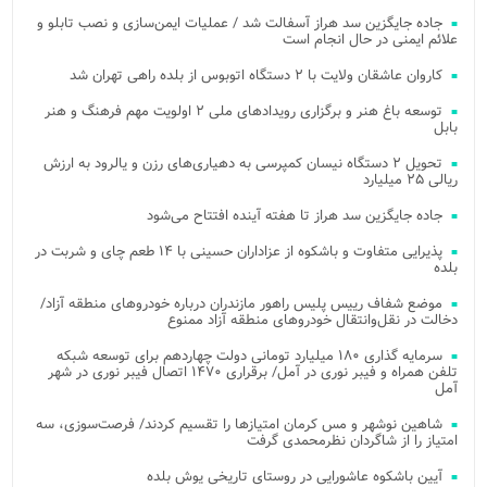
جاده جایگزین سد هراز آسفالت شد / عملیات ایمن‌سازی و نصب تابلو و
علائم ایمنی در حال انجام است
کاروان عاشقان ولایت با ۲ دستگاه اتوبوس از بلده راهی تهران شد
توسعه باغ هنر و برگزاری رویدادهای ملی ۲ اولویت مهم فرهنگ و هنر
بابل
تحویل ۲ دستگاه نیسان کمپرسی به دهیاری‌های رزن و یالرود به ارزش
ریالی ۲۵ میلیارد
جاده جایگزین سد هراز تا هفته آینده افتتاح می‌شود
پذیرایی متفاوت و باشکوه از عزاداران حسینی با ۱۴ طعم چای و شربت در
بلده
موضع شفاف رییس پلیس راهور مازندران درباره خودروهای منطقه آزاد/
دخالت در نقل‌وانتقال خودروهای منطقه آزاد ممنوع
سرمایه گذاری ۱۸۰ میلیارد تومانی دولت چهاردهم برای توسعه شبکه
تلفن همراه و فیبر نوری در آمل/ برقراری ۱۴۷۰ اتصال فیبر نوری در شهر
آمل
شاهین نوشهر و مس کرمان امتیازها را تقسیم کردند/ فرصت‌سوزی، سه
امتیاز را از شاگردان نظرمحمدی گرفت
آیین باشکوه عاشورایی در روستای تاریخی یوش بلده