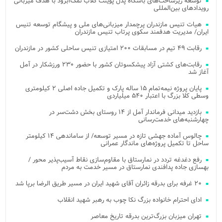
توسعه زیرساخت‌های باشگاه پدل پوینت کلاب نمک‌آبرود با هدف میزبانی
رویدادهای بین‌المللی
هیات تنیس مازندران پرچمدار میزبانی‌های ملی و پیشگام توسعه تنیس
ایران/ مدیریت هدفمند سکوی پرتاب تنیس مازندران
رقابت ۴۹ تیم در مسابقات ۲۰۰ امتیازی تنیس ساحلی کشور در مازندران
رقابت‌های کشتی آزاد پیشکسوتان کشور با حضور ۲۳۰ ورزشکار در آمل
آغاز شد
پایان پروژه نیمه‌تمام ۱۵ ساله پارک و تکمیل جاده اصلی ۲ کیلومتری
وسطی کلا بزرگ با اعتبار ۵۴۰ میلیاردی
بازدید میدانی فرماندار آمل از ۱۴ روستای بخش دشت‌سر در
چهارشنبه‌های خدمت‌رسانی
چالوس آماده جهشی تازه در مسیر توسعه/ از ساماندهی ۱۴ کیلومتر
ساحل تا تکمیل پروژه‌های ماندگار عمرانی
رفع دغدغه تردد در نمارستاق با مقاوم‌سازی نقاط آسیب‌پذیر محور /
بهسازی جاده پدافندی نمارستاق در مسیر خدمت به مردم
۲۰ غرفه برای بدرقه زائران آقای شهید ایران در مسیر طریق الرضا برپا شد
ادای احترام خانواده بزرگ نکا چوب به رهبر شهید انقلاب
تهران میزبان بزرگ‌ترین بدرقه تاریخ معاصر