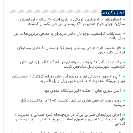
اخبار برگزیده
اعطای وام ۵۰۰ میلیون تومانی با بازپرداخت ۲۰ ساله برای نوسازی
منازل/ اجرای طرح هادی در ۲۲ روستای نور طی یکسال گذشته
مسابقات کراسفیت نوجوانان دختر مازندران با معرفی برترین‌ها در نور
پایان یافت
فاز نخست طرح هادی روستای چماز کلا چمستان با حضور مسئولان
استانی کلید خورد
رقابت نفسگیر ۲۰ ورزشکار حرفه ای در باشگاه RX بابل/ قهرمانان
کراسفیت شهرستان بابل مشخص شدند
۴ پروژه مهم و حیاتی نور و محمودآباد جان دوباره گرفتند/ از بیمارستان
نور و نیروگاه محمودآباد تا کمربندی رویان و پل آلشرود
آتش‌ سوزی‌ های ۲ هفته اخیر میانکاله عمدی بود
رویدادهای شاخص هنری در نیمه نخست ۱۴۰۵ در مازندران برگزار
می‌شود
اجرای پروژه‌های عمرانی بزرگ در مریج‌محله ثمره همدلی و مدیریت /
کارنامه درخشان دهیاری و شورای اسلامی مریج‌محله در مسیر توسعه و
آبادانی