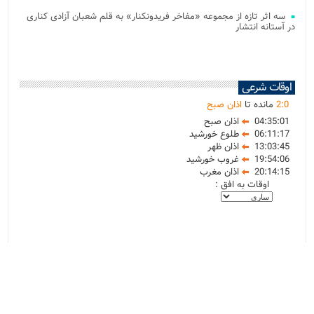
سه اثر تازه از مجموعه «مفاخر فریدونکنار» به قلم شعبان آزادی کناری
در آستانه انتشار
اوقات شرعی
0
:
2
مانده تا
اذان صبح
04:35:01
اذان صبح
06:11:17
طلوع خورشید
13:03:45
اذان ظهر
19:54:06
غروب خورشید
20:14:15
اذان مغرب
اوقات به افق :