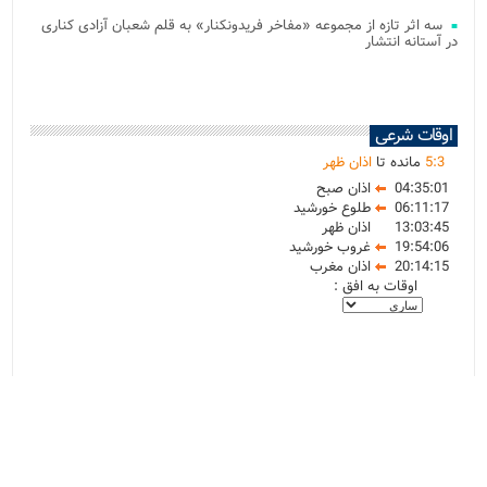
سه اثر تازه از مجموعه «مفاخر فریدونکنار» به قلم شعبان آزادی کناری
در آستانه انتشار
اوقات شرعی
3
:
5
مانده تا
اذان ظهر
04:35:01
اذان صبح
06:11:17
طلوع خورشید
13:03:45
اذان ظهر
19:54:06
غروب خورشید
20:14:15
اذان مغرب
اوقات به افق :