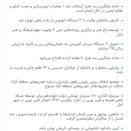
جاده جایگزین سد هراز آسفالت شد / عملیات ایمن‌سازی و نصب تابلو و
علائم ایمنی در حال انجام است
کاروان عاشقان ولایت با ۲ دستگاه اتوبوس از بلده راهی تهران شد
توسعه باغ هنر و برگزاری رویدادهای ملی ۲ اولویت مهم فرهنگ و هنر
بابل
تحویل ۲ دستگاه نیسان کمپرسی به دهیاری‌های رزن و یالرود به ارزش
ریالی ۲۵ میلیارد
جاده جایگزین سد هراز تا هفته آینده افتتاح می‌شود
پذیرایی متفاوت و باشکوه از عزاداران حسینی با ۱۴ طعم چای و شربت در
بلده
موضع شفاف رییس پلیس راهور مازندران درباره خودروهای منطقه آزاد/
دخالت در نقل‌وانتقال خودروهای منطقه آزاد ممنوع
سرمایه گذاری ۱۸۰ میلیارد تومانی دولت چهاردهم برای توسعه شبکه
تلفن همراه و فیبر نوری در آمل/ برقراری ۱۴۷۰ اتصال فیبر نوری در شهر
آمل
شاهین نوشهر و مس کرمان امتیازها را تقسیم کردند/ فرصت‌سوزی، سه
امتیاز را از شاگردان نظرمحمدی گرفت
آیین باشکوه عاشورایی در روستای تاریخی یوش بلده