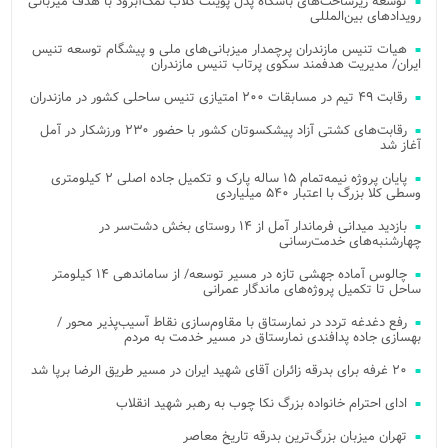
توسعه زیرساخت‌های باشگاه پدل پوینت کلاب نمک‌آبرود با هدف میزبانی
رویدادهای بین‌المللی
هیات تنیس مازندران پرچمدار میزبانی‌های ملی و پیشگام توسعه تنیس
ایران/ مدیریت هدفمند سکوی پرتاب تنیس مازندران
رقابت ۴۹ تیم در مسابقات ۲۰۰ امتیازی تنیس ساحلی کشور در مازندران
رقابت‌های کشتی آزاد پیشکسوتان کشور با حضور ۲۳۰ ورزشکار در آمل
آغاز شد
پایان پروژه نیمه‌تمام ۱۵ ساله پارک و تکمیل جاده اصلی ۲ کیلومتری
وسطی کلا بزرگ با اعتبار ۵۴۰ میلیاردی
بازدید میدانی فرماندار آمل از ۱۴ روستای بخش دشت‌سر در
چهارشنبه‌های خدمت‌رسانی
چالوس آماده جهشی تازه در مسیر توسعه/ از ساماندهی ۱۴ کیلومتر
ساحل تا تکمیل پروژه‌های ماندگار عمرانی
رفع دغدغه تردد در نمارستاق با مقاوم‌سازی نقاط آسیب‌پذیر محور /
بهسازی جاده پدافندی نمارستاق در مسیر خدمت به مردم
۲۰ غرفه برای بدرقه زائران آقای شهید ایران در مسیر طریق الرضا برپا شد
ادای احترام خانواده بزرگ نکا چوب به رهبر شهید انقلاب
تهران میزبان بزرگ‌ترین بدرقه تاریخ معاصر