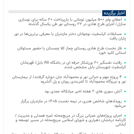
اخبار برگزیده
اعطای وام ۵۰۰ میلیون تومانی با بازپرداخت ۲۰ ساله برای نوسازی
منازل/ اجرای طرح هادی در ۲۲ روستای نور طی یکسال گذشته
مسابقات کراسفیت نوجوانان دختر مازندران با معرفی برترین‌ها در نور
پایان یافت
فاز نخست طرح هادی روستای چماز کلا چمستان با حضور مسئولان
استانی کلید خورد
رقابت نفسگیر ۲۰ ورزشکار حرفه ای در باشگاه RX بابل/ قهرمانان
کراسفیت شهرستان بابل مشخص شدند
۴ پروژه مهم و حیاتی نور و محمودآباد جان دوباره گرفتند/ از بیمارستان
نور و نیروگاه محمودآباد تا کمربندی رویان و پل آلشرود
آتش‌ سوزی‌ های ۲ هفته اخیر میانکاله عمدی بود
رویدادهای شاخص هنری در نیمه نخست ۱۴۰۵ در مازندران برگزار
می‌شود
اجرای پروژه‌های عمرانی بزرگ در مریج‌محله ثمره همدلی و مدیریت /
کارنامه درخشان دهیاری و شورای اسلامی مریج‌محله در مسیر توسعه و
آبادانی