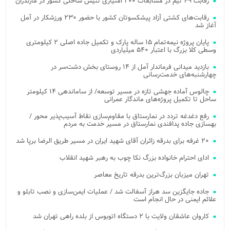
رقابت ۴۹ تیم در مسابقات ۲۰۰ امتیازی تنیس ساحلی کشور در مازندران
رقابت‌های کشتی آزاد پیشکسوتان کشور با حضور ۲۳۰ ورزشکار در آمل
آغاز شد
پایان پروژه نیمه‌تمام ۱۵ ساله پارک و تکمیل جاده اصلی ۲ کیلومتری
وسطی کلا بزرگ با اعتبار ۵۴۰ میلیاردی
بازدید میدانی فرماندار آمل از ۱۴ روستای بخش دشت‌سر در
چهارشنبه‌های خدمت‌رسانی
چالوس آماده جهشی تازه در مسیر توسعه/ از ساماندهی ۱۴ کیلومتر
ساحل تا تکمیل پروژه‌های ماندگار عمرانی
رفع دغدغه تردد در نمارستاق با مقاوم‌سازی نقاط آسیب‌پذیر محور /
بهسازی جاده پدافندی نمارستاق در مسیر خدمت به مردم
۲۰ غرفه برای بدرقه زائران آقای شهید ایران در مسیر طریق الرضا برپا شد
ادای احترام خانواده بزرگ نکا چوب به رهبر شهید انقلاب
تهران میزبان بزرگ‌ترین بدرقه تاریخ معاصر
جاده جایگزین سد هراز آسفالت شد / عملیات ایمن‌سازی و نصب تابلو و
علائم ایمنی در حال انجام است
کاروان عاشقان ولایت با ۲ دستگاه اتوبوس از بلده راهی تهران شد