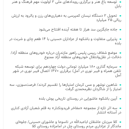
توسعه باغ هنر و برگزاری رویدادهای ملی ۲ اولویت مهم فرهنگ و هنر
بابل
تحویل ۲ دستگاه نیسان کمپرسی به دهیاری‌های رزن و یالرود به ارزش
ریالی ۲۵ میلیارد
جاده جایگزین سد هراز تا هفته آینده افتتاح می‌شود
پذیرایی متفاوت و باشکوه از عزاداران حسینی با ۱۴ طعم چای و شربت در
بلده
موضع شفاف رییس پلیس راهور مازندران درباره خودروهای منطقه آزاد/
دخالت در نقل‌وانتقال خودروهای منطقه آزاد ممنوع
سرمایه گذاری ۱۸۰ میلیارد تومانی دولت چهاردهم برای توسعه شبکه
تلفن همراه و فیبر نوری در آمل/ برقراری ۱۴۷۰ اتصال فیبر نوری در شهر
آمل
شاهین نوشهر و مس کرمان امتیازها را تقسیم کردند/ فرصت‌سوزی، سه
امتیاز را از شاگردان نظرمحمدی گرفت
آیین باشکوه عاشورایی در روستای تاریخی یوش بلده
سه اثر تازه از مجموعه «مفاخر فریدونکنار» به قلم شعبان آزادی کناری
در آستانه انتشار
کلا میزبان عاشقان اباعبدالله در تاسوعا و عاشورای حسینی/ جلوه‌ای
ماندگار از عزاداری مردم روستای چل در امامزاده روستای کلا