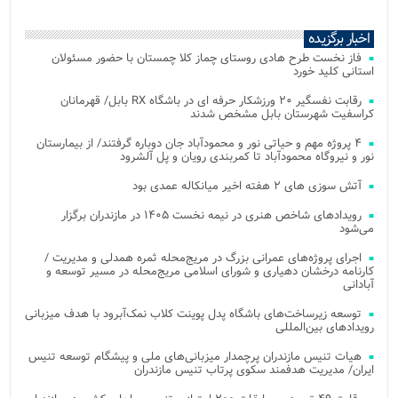
اخبار برگزیده
فاز نخست طرح هادی روستای چماز کلا چمستان با حضور مسئولان
استانی کلید خورد
رقابت نفسگیر ۲۰ ورزشکار حرفه ای در باشگاه RX بابل/ قهرمانان
کراسفیت شهرستان بابل مشخص شدند
۴ پروژه مهم و حیاتی نور و محمودآباد جان دوباره گرفتند/ از بیمارستان
نور و نیروگاه محمودآباد تا کمربندی رویان و پل آلشرود
آتش‌ سوزی‌ های ۲ هفته اخیر میانکاله عمدی بود
رویدادهای شاخص هنری در نیمه نخست ۱۴۰۵ در مازندران برگزار
می‌شود
اجرای پروژه‌های عمرانی بزرگ در مریج‌محله ثمره همدلی و مدیریت /
کارنامه درخشان دهیاری و شورای اسلامی مریج‌محله در مسیر توسعه و
آبادانی
توسعه زیرساخت‌های باشگاه پدل پوینت کلاب نمک‌آبرود با هدف میزبانی
رویدادهای بین‌المللی
هیات تنیس مازندران پرچمدار میزبانی‌های ملی و پیشگام توسعه تنیس
ایران/ مدیریت هدفمند سکوی پرتاب تنیس مازندران