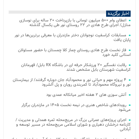
اخبار برگزیده
اعطای وام ۵۰۰ میلیون تومانی با بازپرداخت ۲۰ ساله برای نوسازی
منازل/ اجرای طرح هادی در ۲۲ روستای نور طی یکسال گذشته
مسابقات کراسفیت نوجوانان دختر مازندران با معرفی برترین‌ها در نور
پایان یافت
فاز نخست طرح هادی روستای چماز کلا چمستان با حضور مسئولان
استانی کلید خورد
رقابت نفسگیر ۲۰ ورزشکار حرفه ای در باشگاه RX بابل/ قهرمانان
کراسفیت شهرستان بابل مشخص شدند
۴ پروژه مهم و حیاتی نور و محمودآباد جان دوباره گرفتند/ از بیمارستان
نور و نیروگاه محمودآباد تا کمربندی رویان و پل آلشرود
آتش‌ سوزی‌ های ۲ هفته اخیر میانکاله عمدی بود
رویدادهای شاخص هنری در نیمه نخست ۱۴۰۵ در مازندران برگزار
می‌شود
اجرای پروژه‌های عمرانی بزرگ در مریج‌محله ثمره همدلی و مدیریت /
کارنامه درخشان دهیاری و شورای اسلامی مریج‌محله در مسیر توسعه و
آبادانی