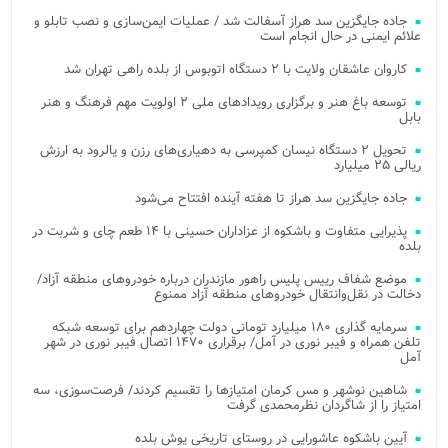
جاده جایگزین سد هراز آسفالت شد / عملیات ایمن‌سازی و نصب تابلو و
علائم ایمنی در حال انجام است
کاروان عاشقان ولایت با ۲ دستگاه اتوبوس از بلده راهی تهران شد
توسعه باغ هنر و برگزاری رویدادهای ملی ۲ اولویت مهم فرهنگ و هنر
بابل
تحویل ۲ دستگاه نیسان کمپرسی به دهیاری‌های رزن و یالرود به ارزش
ریالی ۲۵ میلیارد
جاده جایگزین سد هراز تا هفته آینده افتتاح می‌شود
پذیرایی متفاوت و باشکوه از عزاداران حسینی با ۱۴ طعم چای و شربت در
بلده
موضع شفاف رییس پلیس راهور مازندران درباره خودروهای منطقه آزاد/
دخالت در نقل‌وانتقال خودروهای منطقه آزاد ممنوع
سرمایه گذاری ۱۸۰ میلیارد تومانی دولت چهاردهم برای توسعه شبکه
تلفن همراه و فیبر نوری در آمل/ برقراری ۱۴۷۰ اتصال فیبر نوری در شهر
آمل
شاهین نوشهر و مس کرمان امتیازها را تقسیم کردند/ فرصت‌سوزی، سه
امتیاز را از شاگردان نظرمحمدی گرفت
آیین باشکوه عاشورایی در روستای تاریخی یوش بلده