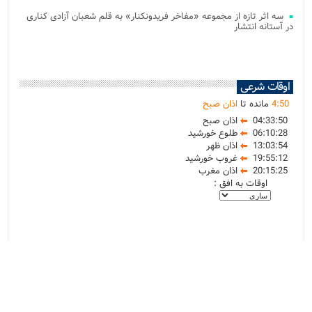
سه اثر تازه از مجموعه «مفاخر فریدونکنار» به قلم شعبان آزادی کناری
در آستانه انتشار
اوقات شرعی
50
:
4
مانده تا
اذان صبح
04:33:50
اذان صبح
06:10:28
طلوع خورشید
13:03:54
اذان ظهر
19:55:12
غروب خورشید
20:15:25
اذان مغرب
اوقات به افق :