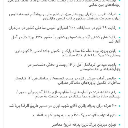
توسعه زیرساخت‌های باشگاه پدل پوینت کلاب نمک‌آبرود با هدف میزبانی
رویدادهای بین‌المللی
هیات تنیس مازندران پرچمدار میزبانی‌های ملی و پیشگام توسعه تنیس
ایران/ مدیریت هدفمند سکوی پرتاب تنیس مازندران
رقابت ۴۹ تیم در مسابقات ۲۰۰ امتیازی تنیس ساحلی کشور در مازندران
رقابت‌های کشتی آزاد پیشکسوتان کشور با حضور ۲۳۰ ورزشکار در آمل
آغاز شد
پایان پروژه نیمه‌تمام ۱۵ ساله پارک و تکمیل جاده اصلی ۲ کیلومتری
وسطی کلا بزرگ با اعتبار ۵۴۰ میلیاردی
بازدید میدانی فرماندار آمل از ۱۴ روستای بخش دشت‌سر در
چهارشنبه‌های خدمت‌رسانی
چالوس آماده جهشی تازه در مسیر توسعه/ از ساماندهی ۱۴ کیلومتر
ساحل تا تکمیل پروژه‌های ماندگار عمرانی
رفع دغدغه تردد در نمارستاق با مقاوم‌سازی نقاط آسیب‌پذیر محور /
بهسازی جاده پدافندی نمارستاق در مسیر خدمت به مردم
۲۰ غرفه برای بدرقه زائران آقای شهید ایران در مسیر طریق الرضا برپا شد
ادای احترام خانواده بزرگ نکا چوب به رهبر شهید انقلاب
تهران میزبان بزرگ‌ترین بدرقه تاریخ معاصر