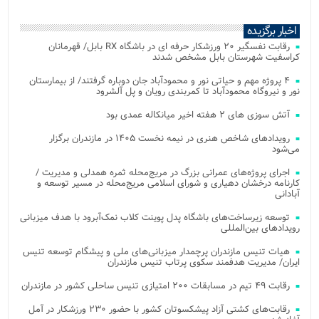
اخبار برگزیده
رقابت نفسگیر ۲۰ ورزشکار حرفه ای در باشگاه RX بابل/ قهرمانان
کراسفیت شهرستان بابل مشخص شدند
۴ پروژه مهم و حیاتی نور و محمودآباد جان دوباره گرفتند/ از بیمارستان
نور و نیروگاه محمودآباد تا کمربندی رویان و پل آلشرود
آتش‌ سوزی‌ های ۲ هفته اخیر میانکاله عمدی بود
رویدادهای شاخص هنری در نیمه نخست ۱۴۰۵ در مازندران برگزار
می‌شود
اجرای پروژه‌های عمرانی بزرگ در مریج‌محله ثمره همدلی و مدیریت /
کارنامه درخشان دهیاری و شورای اسلامی مریج‌محله در مسیر توسعه و
آبادانی
توسعه زیرساخت‌های باشگاه پدل پوینت کلاب نمک‌آبرود با هدف میزبانی
رویدادهای بین‌المللی
هیات تنیس مازندران پرچمدار میزبانی‌های ملی و پیشگام توسعه تنیس
ایران/ مدیریت هدفمند سکوی پرتاب تنیس مازندران
رقابت ۴۹ تیم در مسابقات ۲۰۰ امتیازی تنیس ساحلی کشور در مازندران
رقابت‌های کشتی آزاد پیشکسوتان کشور با حضور ۲۳۰ ورزشکار در آمل