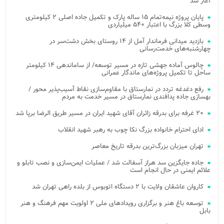
آغاز شد
پایان پروژه نیمه‌تمام ۱۵ ساله پارک و تکمیل جاده اصلی ۲ کیلومتری
وسطی کلا بزرگ با اعتبار ۵۴۰ میلیاردی
بازدید میدانی فرماندار آمل از ۱۴ روستای بخش دشت‌سر در
چهارشنبه‌های خدمت‌رسانی
چالوس آماده جهشی تازه در مسیر توسعه/ از ساماندهی ۱۴ کیلومتر
ساحل تا تکمیل پروژه‌های ماندگار عمرانی
رفع دغدغه تردد در نمارستاق با مقاوم‌سازی نقاط آسیب‌پذیر محور /
بهسازی جاده پدافندی نمارستاق در مسیر خدمت به مردم
۲۰ غرفه برای بدرقه زائران آقای شهید ایران در مسیر طریق الرضا برپا شد
ادای احترام خانواده بزرگ نکا چوب به رهبر شهید انقلاب
تهران میزبان بزرگ‌ترین بدرقه تاریخ معاصر
جاده جایگزین سد هراز آسفالت شد / عملیات ایمن‌سازی و نصب تابلو و
علائم ایمنی در حال انجام است
کاروان عاشقان ولایت با ۲ دستگاه اتوبوس از بلده راهی تهران شد
توسعه باغ هنر و برگزاری رویدادهای ملی ۲ اولویت مهم فرهنگ و هنر
بابل