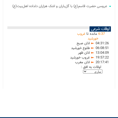
عروسی حضرت قاسم(ع) با گل‌باران و اشک هزاران دلداده اهل‌بیت(ع)
اوقات شرعی
37
:
6
مانده تا
غروب
خورشید
04:31:26
اذان صبح
06:08:51
طلوع خورشید
13:04:09
اذان ظهر
19:57:22
غروب خورشید
20:17:41
اذان مغرب
اوقات به افق :