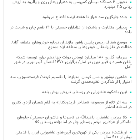
تحویل ۲ دستگاه نیسان کمپرسی به دهیاری‌های رزن و یالرود به ارزش
ریالی ۲۵ میلیارد
جاده جایگزین سد هراز تا هفته آینده افتتاح می‌شود
پذیرایی متفاوت و باشکوه از عزاداران حسینی با ۱۴ طعم چای و شربت در
بلده
موضع شفاف رییس پلیس راهور مازندران درباره خودروهای منطقه آزاد/
دخالت در نقل‌وانتقال خودروهای منطقه آزاد ممنوع
سرمایه گذاری ۱۸۰ میلیارد تومانی دولت چهاردهم برای توسعه شبکه
تلفن همراه و فیبر نوری در آمل/ برقراری ۱۴۷۰ اتصال فیبر نوری در شهر
آمل
شاهین نوشهر و مس کرمان امتیازها را تقسیم کردند/ فرصت‌سوزی، سه
امتیاز را از شاگردان نظرمحمدی گرفت
آیین باشکوه عاشورایی در روستای تاریخی یوش بلده
سه اثر تازه از مجموعه «مفاخر فریدونکنار» به قلم شعبان آزادی کناری
در آستانه انتشار
کلا میزبان عاشقان اباعبدالله در تاسوعا و عاشورای حسینی/ جلوه‌ای
ماندگار از عزاداری مردم روستای چل در امامزاده روستای کلا
اورطشت؛ میزبان یکی از کهن‌ترین آیین‌های عاشورایی ایران با قدمتی
بیش از ۶۰۰ سال