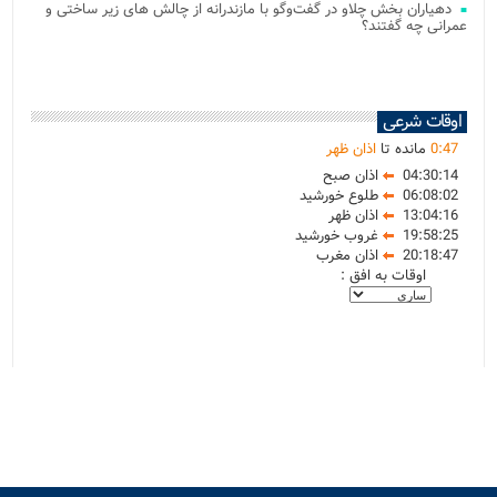
دهیاران بخش چلاو در گفت‌وگو با مازندرانه از چالش های زیر ساختی و
عمرانی چه گفتند؟
اوقات شرعی
47
:
0
مانده تا
اذان ظهر
04:30:14
اذان صبح
06:08:02
طلوع خورشید
13:04:16
اذان ظهر
19:58:25
غروب خورشید
20:18:47
اذان مغرب
اوقات به افق :