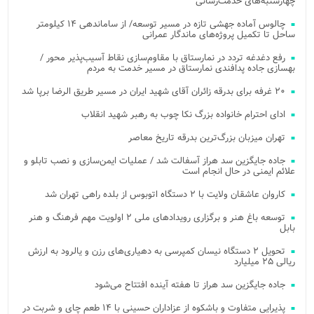
چهارشنبه‌های خدمت‌رسانی
چالوس آماده جهشی تازه در مسیر توسعه/ از ساماندهی ۱۴ کیلومتر
ساحل تا تکمیل پروژه‌های ماندگار عمرانی
رفع دغدغه تردد در نمارستاق با مقاوم‌سازی نقاط آسیب‌پذیر محور /
بهسازی جاده پدافندی نمارستاق در مسیر خدمت به مردم
۲۰ غرفه برای بدرقه زائران آقای شهید ایران در مسیر طریق الرضا برپا شد
ادای احترام خانواده بزرگ نکا چوب به رهبر شهید انقلاب
تهران میزبان بزرگ‌ترین بدرقه تاریخ معاصر
جاده جایگزین سد هراز آسفالت شد / عملیات ایمن‌سازی و نصب تابلو و
علائم ایمنی در حال انجام است
کاروان عاشقان ولایت با ۲ دستگاه اتوبوس از بلده راهی تهران شد
توسعه باغ هنر و برگزاری رویدادهای ملی ۲ اولویت مهم فرهنگ و هنر
بابل
تحویل ۲ دستگاه نیسان کمپرسی به دهیاری‌های رزن و یالرود به ارزش
ریالی ۲۵ میلیارد
جاده جایگزین سد هراز تا هفته آینده افتتاح می‌شود
پذیرایی متفاوت و باشکوه از عزاداران حسینی با ۱۴ طعم چای و شربت در