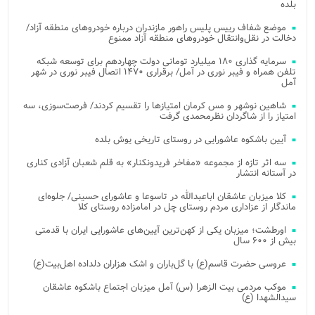
بلده
موضع شفاف رییس پلیس راهور مازندران درباره خودروهای منطقه آزاد/
دخالت در نقل‌وانتقال خودروهای منطقه آزاد ممنوع
سرمایه گذاری ۱۸۰ میلیارد تومانی دولت چهاردهم برای توسعه شبکه
تلفن همراه و فیبر نوری در آمل/ برقراری ۱۴۷۰ اتصال فیبر نوری در شهر
آمل
شاهین نوشهر و مس کرمان امتیازها را تقسیم کردند/ فرصت‌سوزی، سه
امتیاز را از شاگردان نظرمحمدی گرفت
آیین باشکوه عاشورایی در روستای تاریخی یوش بلده
سه اثر تازه از مجموعه «مفاخر فریدونکنار» به قلم شعبان آزادی کناری
در آستانه انتشار
کلا میزبان عاشقان اباعبدالله در تاسوعا و عاشورای حسینی/ جلوه‌ای
ماندگار از عزاداری مردم روستای چل در امامزاده روستای کلا
اورطشت؛ میزبان یکی از کهن‌ترین آیین‌های عاشورایی ایران با قدمتی
بیش از ۶۰۰ سال
عروسی حضرت قاسم(ع) با گل‌باران و اشک هزاران دلداده اهل‌بیت(ع)
موکب مردمی بیت‌ الزهرا (س) آمل میزبان اجتماع باشکوه عاشقان
سیدالشهدا (ع)