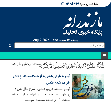
مارا دنبال کنید
جمعه ۱۶ مرداد ۱۴۰۵- Aug 7 2026
بایگانی‌های فیلم " غریق عشق " از شبکه مستند پخش خواهد
شد+ عکس - پایگاه خبری تحلیلی مازندرانه
فیلم ” غریق عشق ” از شبکه مستند پخش
خواهد شد+ عکس
فیلم مستند غریق عشق، شرح حال عروج
پهلوان ناجی سید حسین ابراهیمیان پنجشنبه
ساعت ۸ از شبکه مستند سیما...