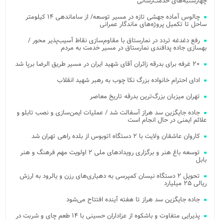
چهارشنبه‌های خدمت‌رسانی
چالوس آماده جهشی تازه در مسیر توسعه/ از ساماندهی ۱۴ کیلومتر
ساحل تا تکمیل پروژه‌های ماندگار عمرانی
رفع دغدغه تردد در نمارستاق با مقاوم‌سازی نقاط آسیب‌پذیر محور /
بهسازی جاده پدافندی نمارستاق در مسیر خدمت به مردم
۲۰ غرفه برای بدرقه زائران آقای شهید ایران در مسیر طریق الرضا برپا شد
ادای احترام خانواده بزرگ نکا چوب به رهبر شهید انقلاب
تهران میزبان بزرگ‌ترین بدرقه تاریخ معاصر
جاده جایگزین سد هراز آسفالت شد / عملیات ایمن‌سازی و نصب تابلو و
علائم ایمنی در حال انجام است
کاروان عاشقان ولایت با ۲ دستگاه اتوبوس از بلده راهی تهران شد
توسعه باغ هنر و برگزاری رویدادهای ملی ۲ اولویت مهم فرهنگ و هنر
بابل
تحویل ۲ دستگاه نیسان کمپرسی به دهیاری‌های رزن و یالرود به ارزش
ریالی ۲۵ میلیارد
جاده جایگزین سد هراز تا هفته آینده افتتاح می‌شود
پذیرایی متفاوت و باشکوه از عزاداران حسینی با ۱۴ طعم چای و شربت در