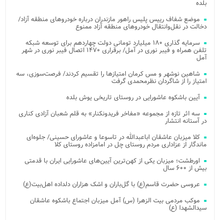
بلده
موضع شفاف رییس پلیس راهور مازندران درباره خودروهای منطقه آزاد/
دخالت در نقل‌وانتقال خودروهای منطقه آزاد ممنوع
سرمایه گذاری ۱۸۰ میلیارد تومانی دولت چهاردهم برای توسعه شبکه
تلفن همراه و فیبر نوری در آمل/ برقراری ۱۴۷۰ اتصال فیبر نوری در شهر
آمل
شاهین نوشهر و مس کرمان امتیازها را تقسیم کردند/ فرصت‌سوزی، سه
امتیاز را از شاگردان نظرمحمدی گرفت
آیین باشکوه عاشورایی در روستای تاریخی یوش بلده
سه اثر تازه از مجموعه «مفاخر فریدونکنار» به قلم شعبان آزادی کناری
در آستانه انتشار
کلا میزبان عاشقان اباعبدالله در تاسوعا و عاشورای حسینی/ جلوه‌ای
ماندگار از عزاداری مردم روستای چل در امامزاده روستای کلا
اورطشت؛ میزبان یکی از کهن‌ترین آیین‌های عاشورایی ایران با قدمتی
بیش از ۶۰۰ سال
عروسی حضرت قاسم(ع) با گل‌باران و اشک هزاران دلداده اهل‌بیت(ع)
موکب مردمی بیت‌ الزهرا (س) آمل میزبان اجتماع باشکوه عاشقان
سیدالشهدا (ع)