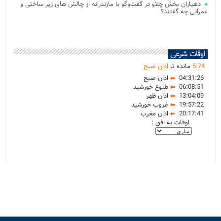
دهیاران بخش چلاو در گفت‌وگو با مازندرانه از چالش های زیر ساختی و
عمرانی چه گفتند؟
اوقات شرعی
74
:
5
مانده تا
اذان صبح
04:31:26
اذان صبح
06:08:51
طلوع خورشید
13:04:09
اذان ظهر
19:57:22
غروب خورشید
20:17:41
اذان مغرب
اوقات به افق :