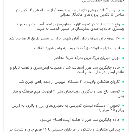
چهارشنبه‌های خدمت‌رسانی
چالوس آماده جهشی تازه در مسیر توسعه/ از ساماندهی ۱۴ کیلومتر
ساحل تا تکمیل پروژه‌های ماندگار عمرانی
رفع دغدغه تردد در نمارستاق با مقاوم‌سازی نقاط آسیب‌پذیر محور /
بهسازی جاده پدافندی نمارستاق در مسیر خدمت به مردم
۲۰ غرفه برای بدرقه زائران آقای شهید ایران در مسیر طریق الرضا برپا شد
ادای احترام خانواده بزرگ نکا چوب به رهبر شهید انقلاب
تهران میزبان بزرگ‌ترین بدرقه تاریخ معاصر
جاده جایگزین سد هراز آسفالت شد / عملیات ایمن‌سازی و نصب تابلو و
علائم ایمنی در حال انجام است
کاروان عاشقان ولایت با ۲ دستگاه اتوبوس از بلده راهی تهران شد
توسعه باغ هنر و برگزاری رویدادهای ملی ۲ اولویت مهم فرهنگ و هنر
بابل
تحویل ۲ دستگاه نیسان کمپرسی به دهیاری‌های رزن و یالرود به ارزش
ریالی ۲۵ میلیارد
جاده جایگزین سد هراز تا هفته آینده افتتاح می‌شود
پذیرایی متفاوت و باشکوه از عزاداران حسینی با ۱۴ طعم چای و شربت در