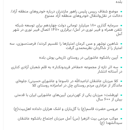
بلده
موضع شفاف رییس پلیس راهور مازندران درباره خودروهای منطقه آزاد/
دخالت در نقل‌وانتقال خودروهای منطقه آزاد ممنوع
سرمایه گذاری ۱۸۰ میلیارد تومانی دولت چهاردهم برای توسعه شبکه
تلفن همراه و فیبر نوری در آمل/ برقراری ۱۴۷۰ اتصال فیبر نوری در شهر
آمل
شاهین نوشهر و مس کرمان امتیازها را تقسیم کردند/ فرصت‌سوزی، سه
امتیاز را از شاگردان نظرمحمدی گرفت
آیین باشکوه عاشورایی در روستای تاریخی یوش بلده
سه اثر تازه از مجموعه «مفاخر فریدونکنار» به قلم شعبان آزادی کناری
در آستانه انتشار
کلا میزبان عاشقان اباعبدالله در تاسوعا و عاشورای حسینی/ جلوه‌ای
ماندگار از عزاداری مردم روستای چل در امامزاده روستای کلا
اورطشت؛ میزبان یکی از کهن‌ترین آیین‌های عاشورایی ایران با قدمتی
بیش از ۶۰۰ سال
عروسی حضرت قاسم(ع) با گل‌باران و اشک هزاران دلداده اهل‌بیت(ع)
موکب مردمی بیت‌ الزهرا (س) آمل میزبان اجتماع باشکوه عاشقان
سیدالشهدا (ع)