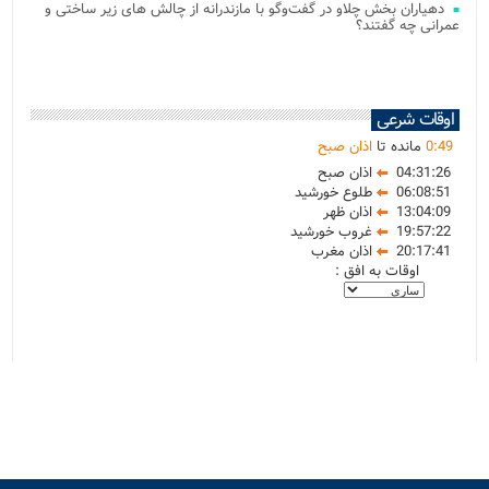
دهیاران بخش چلاو در گفت‌وگو با مازندرانه از چالش های زیر ساختی و
عمرانی چه گفتند؟
اوقات شرعی
49
:
0
مانده تا
اذان صبح
04:31:26
اذان صبح
06:08:51
طلوع خورشید
13:04:09
اذان ظهر
19:57:22
غروب خورشید
20:17:41
اذان مغرب
اوقات به افق :