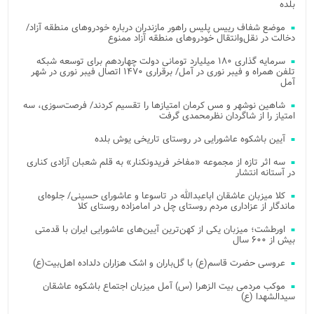
بلده
موضع شفاف رییس پلیس راهور مازندران درباره خودروهای منطقه آزاد/
دخالت در نقل‌وانتقال خودروهای منطقه آزاد ممنوع
سرمایه گذاری ۱۸۰ میلیارد تومانی دولت چهاردهم برای توسعه شبکه
تلفن همراه و فیبر نوری در آمل/ برقراری ۱۴۷۰ اتصال فیبر نوری در شهر
آمل
شاهین نوشهر و مس کرمان امتیازها را تقسیم کردند/ فرصت‌سوزی، سه
امتیاز را از شاگردان نظرمحمدی گرفت
آیین باشکوه عاشورایی در روستای تاریخی یوش بلده
سه اثر تازه از مجموعه «مفاخر فریدونکنار» به قلم شعبان آزادی کناری
در آستانه انتشار
کلا میزبان عاشقان اباعبدالله در تاسوعا و عاشورای حسینی/ جلوه‌ای
ماندگار از عزاداری مردم روستای چل در امامزاده روستای کلا
اورطشت؛ میزبان یکی از کهن‌ترین آیین‌های عاشورایی ایران با قدمتی
بیش از ۶۰۰ سال
عروسی حضرت قاسم(ع) با گل‌باران و اشک هزاران دلداده اهل‌بیت(ع)
موکب مردمی بیت‌ الزهرا (س) آمل میزبان اجتماع باشکوه عاشقان
سیدالشهدا (ع)