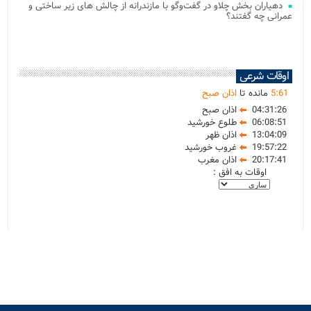
دهیاران بخش چلاو در گفت‌وگو با مازندرانه از چالش های زیر ساختی و
عمرانی چه گفتند؟
اوقات شرعی
61
:
5
مانده تا
اذان صبح
04:31:26
اذان صبح
06:08:51
طلوع خورشید
13:04:09
اذان ظهر
19:57:22
غروب خورشید
20:17:41
اذان مغرب
اوقات به افق :