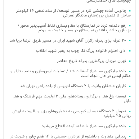
چهارشنبه‌های خدمت‌رسانی
چالوس آماده جهشی تازه در مسیر توسعه/ از ساماندهی ۱۴ کیلومتر
ساحل تا تکمیل پروژه‌های ماندگار عمرانی
رفع دغدغه تردد در نمارستاق با مقاوم‌سازی نقاط آسیب‌پذیر محور /
بهسازی جاده پدافندی نمارستاق در مسیر خدمت به مردم
۲۰ غرفه برای بدرقه زائران آقای شهید ایران در مسیر طریق الرضا برپا شد
ادای احترام خانواده بزرگ نکا چوب به رهبر شهید انقلاب
تهران میزبان بزرگ‌ترین بدرقه تاریخ معاصر
جاده جایگزین سد هراز آسفالت شد / عملیات ایمن‌سازی و نصب تابلو و
علائم ایمنی در حال انجام است
کاروان عاشقان ولایت با ۲ دستگاه اتوبوس از بلده راهی تهران شد
توسعه باغ هنر و برگزاری رویدادهای ملی ۲ اولویت مهم فرهنگ و هنر
بابل
تحویل ۲ دستگاه نیسان کمپرسی به دهیاری‌های رزن و یالرود به ارزش
ریالی ۲۵ میلیارد
جاده جایگزین سد هراز تا هفته آینده افتتاح می‌شود
پذیرایی متفاوت و باشکوه از عزاداران حسینی با ۱۴ طعم چای و شربت در