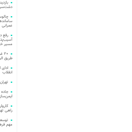
دشت‌سر 
چالوس
عمرانی
رفع د
آسیب‌پذی
مسیر خد
۲۰ 
طریق الر
ادای 
انقلاب
تهران
جاده 
ایمن‌ساز
راهی ته
مهم فره