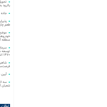
یالرود به ار
جاده 
طعم چای
موضع 
خودروهای
منطقه آز
توسعه شب
۱۴۷۰ اتصال فیبر نوری در شهر آمل
شاهین
فرصت‌سو
آیین 
سه اث
شعبان آز
اوقات 