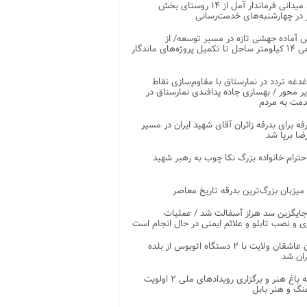
بازدید میدانی فرماندار آمل از ۱۴ روستای بخش
در چهارشنبه‌های خدمت‌رسانی
 آماده جهشی تازه در مسیر توسعه/ از
ساماندهی ۱۴ کیلومتر ساحل تا تکمیل پروژه‌های ماندگار
غدغه تردد در نمارستاق با مقاوم‌سازی نقاط
ر محور / بهسازی جاده پدافندی نمارستاق در
مت به مردم
غرفه برای بدرقه زائران آقای شهید ایران در مسیر
ضا برپا شد
احترام خانواده بزرگ نکا چوب به رهبر شهید
 میزبان بزرگ‌ترین بدرقه تاریخ معاصر
جایگزین سد هراز آسفالت شد / عملیات
ی و نصب تابلو و علائم ایمنی در حال انجام است
کاروان عاشقان ولایت با ۲ دستگاه اتوبوس از بلده
ران شد
توسعه باغ هنر و برگزاری رویدادهای ملی ۲ اولویت
نگ و هنر بابل