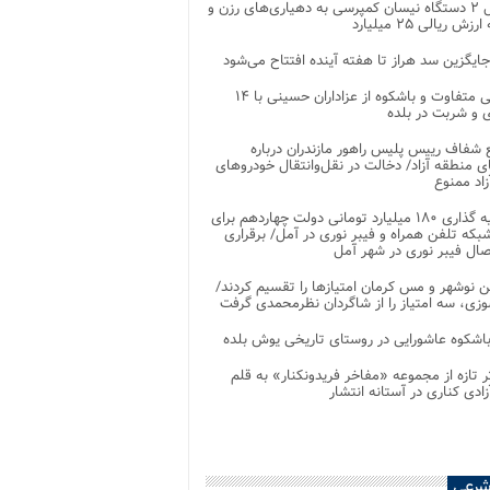
تحویل ۲ دستگاه نیسان کمپرسی به دهیاری‌های رزن و
زش ریالی ۲۵ میلیارد
جایگزین سد هراز تا هفته آینده افتتاح می‌شود
پذیرایی متفاوت و باشکوه از عزاداران حسینی با ۱۴
 و شربت در بلده
شفاف رییس پلیس راهور مازندران درباره
 منطقه آزاد/ دخالت در نقل‌وانتقال خودروهای
اد ممنوع
سرمایه گذاری ۱۸۰ میلیارد تومانی دولت چهاردهم برای
که تلفن همراه و فیبر نوری در آمل/ برقراری
 نوشهر و مس کرمان امتیازها را تقسیم کردند/
زی، سه امتیاز را از شاگردان نظرمحمدی گرفت
باشکوه عاشورایی در روستای تاریخی یوش بلده
ر تازه از مجموعه «مفاخر فریدونکنار» به قلم
ادی کناری در آستانه انتشار
شرعی