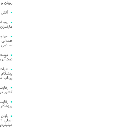
رویان و 
آتش‌ سوزی‌ های
مازندران
اجرای
همدلی و
اسلامی م
توسعه
نمک‌آبرو
هیات 
پیشگام 
پرتاب تن
کشور در 
ورزشکار 
میلیاردی