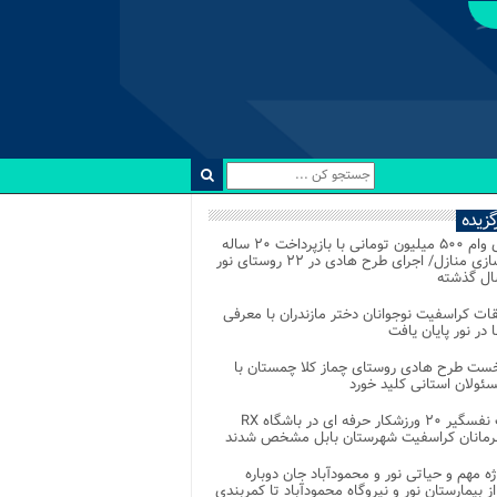
رگزیده
اعطای وام ۵۰۰ میلیون تومانی با بازپرداخت ۲۰ ساله
برای نوسازی منازل/ اجرای طرح هادی در ۲۲ روستای نور
ل گذشته
ات کراسفیت نوجوانان دختر مازندران با معرفی
 در نور پایان یافت
خست طرح هادی روستای چماز کلا چمستان با
ئولان استانی کلید خورد
رقابت نفسگیر ۲۰ ورزشکار حرفه ای در باشگاه RX
هرمانان کراسفیت شهرستان بابل مشخص شدند
وژه مهم و حیاتی نور و محمودآباد جان دوباره
از بیمارستان نور و نیروگاه محمودآباد تا کمربندی