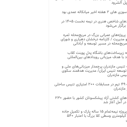
پل آلشرود
 ۲ هفته اخیر میانکاله عمدی بود
رویدادهای شاخص هنری در نیمه نخست ۱۴۰۵ در
 برگزار می‌شود
 پروژه‌های عمرانی بزرگ در مریج‌محله ثمره
 مدیریت / کارنامه درخشان دهیاری و شورای
ریج‌محله در مسیر توسعه و آبادانی
 زیرساخت‌های باشگاه پدل پوینت کلاب
د با هدف میزبانی رویدادهای بین‌المللی
تنیس مازندران پرچمدار میزبانی‌های ملی و
توسعه تنیس ایران/ مدیریت هدفمند سکوی
یس مازندران
رقابت ۴۹ تیم در مسابقات ۲۰۰ امتیازی تنیس ساحلی
مازندران
رقابت‌های کشتی آزاد پیشکسوتان کشور با حضور ۲۳۰
در آمل آغاز شد
پایان پروژه نیمه‌تمام ۱۵ ساله پارک و تکمیل جاده
اصلی ۲ کیلومتری وسطی کلا بزرگ با اعتبار ۵۴۰