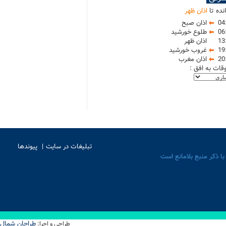
نده تا
اذان ظهر
04
اذان صبح
06
طلوع خورشید
13
اذان ظهر
19
غروب خورشید
20
اذان مغرب
وقات به افق :
تبلیغات در سایت
پیوندها
با ذکر منبع بلامانع است
طراحان شمال
طراحی و اجرا: