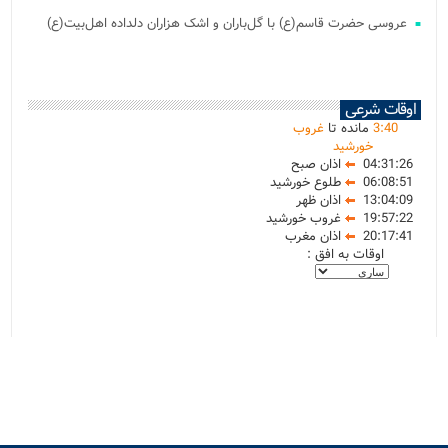
عروسی حضرت قاسم(ع) با گل‌باران و اشک هزاران دلداده اهل‌بیت(ع)
اوقات شرعی
40
:
3
مانده تا
غروب
خورشید
04:31:26
اذان صبح
06:08:51
طلوع خورشید
13:04:09
اذان ظهر
19:57:22
غروب خورشید
20:17:41
اذان مغرب
اوقات به افق :