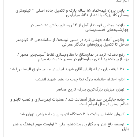
آغاز شد
پایان پروژه نیمه‌تمام ۱۵ ساله پارک و تکمیل جاده اصلی ۲ کیلومتری
وسطی کلا بزرگ با اعتبار ۵۴۰ میلیاردی
بازدید میدانی فرماندار آمل از ۱۴ روستای بخش دشت‌سر در
چهارشنبه‌های خدمت‌رسانی
چالوس آماده جهشی تازه در مسیر توسعه/ از ساماندهی ۱۴ کیلومتر
ساحل تا تکمیل پروژه‌های ماندگار عمرانی
رفع دغدغه تردد در نمارستاق با مقاوم‌سازی نقاط آسیب‌پذیر محور /
بهسازی جاده پدافندی نمارستاق در مسیر خدمت به مردم
۲۰ غرفه برای بدرقه زائران آقای شهید ایران در مسیر طریق الرضا برپا شد
ادای احترام خانواده بزرگ نکا چوب به رهبر شهید انقلاب
تهران میزبان بزرگ‌ترین بدرقه تاریخ معاصر
جاده جایگزین سد هراز آسفالت شد / عملیات ایمن‌سازی و نصب تابلو و
علائم ایمنی در حال انجام است
کاروان عاشقان ولایت با ۲ دستگاه اتوبوس از بلده راهی تهران شد
توسعه باغ هنر و برگزاری رویدادهای ملی ۲ اولویت مهم فرهنگ و هنر
بابل