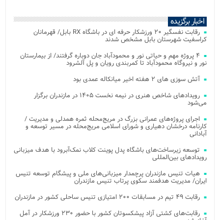
اخبار برگزیده
رقابت نفسگیر ۲۰ ورزشکار حرفه ای در باشگاه RX بابل/ قهرمانان
کراسفیت شهرستان بابل مشخص شدند
۴ پروژه مهم و حیاتی نور و محمودآباد جان دوباره گرفتند/ از بیمارستان
نور و نیروگاه محمودآباد تا کمربندی رویان و پل آلشرود
آتش‌ سوزی‌ های ۲ هفته اخیر میانکاله عمدی بود
رویدادهای شاخص هنری در نیمه نخست ۱۴۰۵ در مازندران برگزار
می‌شود
اجرای پروژه‌های عمرانی بزرگ در مریج‌محله ثمره همدلی و مدیریت /
کارنامه درخشان دهیاری و شورای اسلامی مریج‌محله در مسیر توسعه و
آبادانی
توسعه زیرساخت‌های باشگاه پدل پوینت کلاب نمک‌آبرود با هدف میزبانی
رویدادهای بین‌المللی
هیات تنیس مازندران پرچمدار میزبانی‌های ملی و پیشگام توسعه تنیس
ایران/ مدیریت هدفمند سکوی پرتاب تنیس مازندران
رقابت ۴۹ تیم در مسابقات ۲۰۰ امتیازی تنیس ساحلی کشور در مازندران
رقابت‌های کشتی آزاد پیشکسوتان کشور با حضور ۲۳۰ ورزشکار در آمل