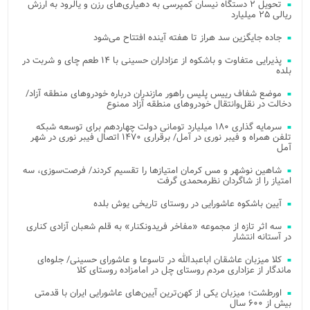
تحویل ۲ دستگاه نیسان کمپرسی به دهیاری‌های رزن و یالرود به ارزش
ریالی ۲۵ میلیارد
جاده جایگزین سد هراز تا هفته آینده افتتاح می‌شود
پذیرایی متفاوت و باشکوه از عزاداران حسینی با ۱۴ طعم چای و شربت در
بلده
موضع شفاف رییس پلیس راهور مازندران درباره خودروهای منطقه آزاد/
دخالت در نقل‌وانتقال خودروهای منطقه آزاد ممنوع
سرمایه گذاری ۱۸۰ میلیارد تومانی دولت چهاردهم برای توسعه شبکه
تلفن همراه و فیبر نوری در آمل/ برقراری ۱۴۷۰ اتصال فیبر نوری در شهر
آمل
شاهین نوشهر و مس کرمان امتیازها را تقسیم کردند/ فرصت‌سوزی، سه
امتیاز را از شاگردان نظرمحمدی گرفت
آیین باشکوه عاشورایی در روستای تاریخی یوش بلده
سه اثر تازه از مجموعه «مفاخر فریدونکنار» به قلم شعبان آزادی کناری
در آستانه انتشار
کلا میزبان عاشقان اباعبدالله در تاسوعا و عاشورای حسینی/ جلوه‌ای
ماندگار از عزاداری مردم روستای چل در امامزاده روستای کلا
اورطشت؛ میزبان یکی از کهن‌ترین آیین‌های عاشورایی ایران با قدمتی
بیش از ۶۰۰ سال