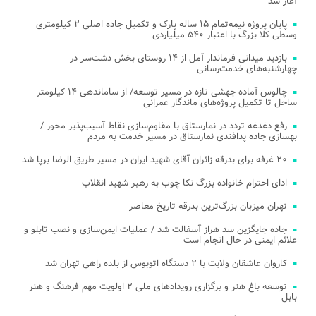
آغاز شد
پایان پروژه نیمه‌تمام ۱۵ ساله پارک و تکمیل جاده اصلی ۲ کیلومتری
وسطی کلا بزرگ با اعتبار ۵۴۰ میلیاردی
بازدید میدانی فرماندار آمل از ۱۴ روستای بخش دشت‌سر در
چهارشنبه‌های خدمت‌رسانی
چالوس آماده جهشی تازه در مسیر توسعه/ از ساماندهی ۱۴ کیلومتر
ساحل تا تکمیل پروژه‌های ماندگار عمرانی
رفع دغدغه تردد در نمارستاق با مقاوم‌سازی نقاط آسیب‌پذیر محور /
بهسازی جاده پدافندی نمارستاق در مسیر خدمت به مردم
۲۰ غرفه برای بدرقه زائران آقای شهید ایران در مسیر طریق الرضا برپا شد
ادای احترام خانواده بزرگ نکا چوب به رهبر شهید انقلاب
تهران میزبان بزرگ‌ترین بدرقه تاریخ معاصر
جاده جایگزین سد هراز آسفالت شد / عملیات ایمن‌سازی و نصب تابلو و
علائم ایمنی در حال انجام است
کاروان عاشقان ولایت با ۲ دستگاه اتوبوس از بلده راهی تهران شد
توسعه باغ هنر و برگزاری رویدادهای ملی ۲ اولویت مهم فرهنگ و هنر
بابل