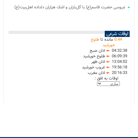
عروسی حضرت قاسم(ع) با گل‌باران و اشک هزاران دلداده اهل‌بیت(ع)
اوقات شرعی
44
:
0
مانده تا
طلوع
خورشید
04:32:38
اذان صبح
06:09:39
طلوع خورشید
13:04:02
اذان ظهر
19:56:18
غروب خورشید
20:16:33
اذان مغرب
اوقات به افق :