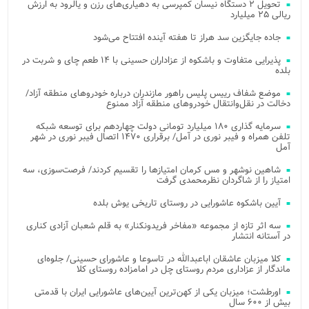
تحویل ۲ دستگاه نیسان کمپرسی به دهیاری‌های رزن و یالرود به ارزش
ریالی ۲۵ میلیارد
جاده جایگزین سد هراز تا هفته آینده افتتاح می‌شود
پذیرایی متفاوت و باشکوه از عزاداران حسینی با ۱۴ طعم چای و شربت در
بلده
موضع شفاف رییس پلیس راهور مازندران درباره خودروهای منطقه آزاد/
دخالت در نقل‌وانتقال خودروهای منطقه آزاد ممنوع
سرمایه گذاری ۱۸۰ میلیارد تومانی دولت چهاردهم برای توسعه شبکه
تلفن همراه و فیبر نوری در آمل/ برقراری ۱۴۷۰ اتصال فیبر نوری در شهر
آمل
شاهین نوشهر و مس کرمان امتیازها را تقسیم کردند/ فرصت‌سوزی، سه
امتیاز را از شاگردان نظرمحمدی گرفت
آیین باشکوه عاشورایی در روستای تاریخی یوش بلده
سه اثر تازه از مجموعه «مفاخر فریدونکنار» به قلم شعبان آزادی کناری
در آستانه انتشار
کلا میزبان عاشقان اباعبدالله در تاسوعا و عاشورای حسینی/ جلوه‌ای
ماندگار از عزاداری مردم روستای چل در امامزاده روستای کلا
اورطشت؛ میزبان یکی از کهن‌ترین آیین‌های عاشورایی ایران با قدمتی
بیش از ۶۰۰ سال