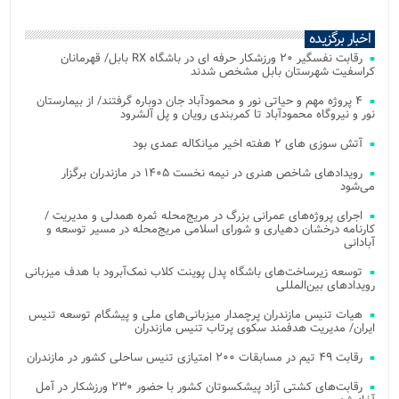
اخبار برگزیده
رقابت نفسگیر ۲۰ ورزشکار حرفه ای در باشگاه RX بابل/ قهرمانان
کراسفیت شهرستان بابل مشخص شدند
۴ پروژه مهم و حیاتی نور و محمودآباد جان دوباره گرفتند/ از بیمارستان
نور و نیروگاه محمودآباد تا کمربندی رویان و پل آلشرود
آتش‌ سوزی‌ های ۲ هفته اخیر میانکاله عمدی بود
رویدادهای شاخص هنری در نیمه نخست ۱۴۰۵ در مازندران برگزار
می‌شود
اجرای پروژه‌های عمرانی بزرگ در مریج‌محله ثمره همدلی و مدیریت /
کارنامه درخشان دهیاری و شورای اسلامی مریج‌محله در مسیر توسعه و
آبادانی
توسعه زیرساخت‌های باشگاه پدل پوینت کلاب نمک‌آبرود با هدف میزبانی
رویدادهای بین‌المللی
هیات تنیس مازندران پرچمدار میزبانی‌های ملی و پیشگام توسعه تنیس
ایران/ مدیریت هدفمند سکوی پرتاب تنیس مازندران
رقابت ۴۹ تیم در مسابقات ۲۰۰ امتیازی تنیس ساحلی کشور در مازندران
رقابت‌های کشتی آزاد پیشکسوتان کشور با حضور ۲۳۰ ورزشکار در آمل