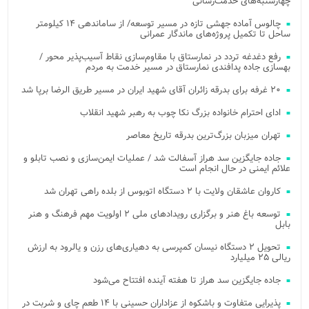
چهارشنبه‌های خدمت‌رسانی
چالوس آماده جهشی تازه در مسیر توسعه/ از ساماندهی ۱۴ کیلومتر
ساحل تا تکمیل پروژه‌های ماندگار عمرانی
رفع دغدغه تردد در نمارستاق با مقاوم‌سازی نقاط آسیب‌پذیر محور /
بهسازی جاده پدافندی نمارستاق در مسیر خدمت به مردم
۲۰ غرفه برای بدرقه زائران آقای شهید ایران در مسیر طریق الرضا برپا شد
ادای احترام خانواده بزرگ نکا چوب به رهبر شهید انقلاب
تهران میزبان بزرگ‌ترین بدرقه تاریخ معاصر
جاده جایگزین سد هراز آسفالت شد / عملیات ایمن‌سازی و نصب تابلو و
علائم ایمنی در حال انجام است
کاروان عاشقان ولایت با ۲ دستگاه اتوبوس از بلده راهی تهران شد
توسعه باغ هنر و برگزاری رویدادهای ملی ۲ اولویت مهم فرهنگ و هنر
بابل
تحویل ۲ دستگاه نیسان کمپرسی به دهیاری‌های رزن و یالرود به ارزش
ریالی ۲۵ میلیارد
جاده جایگزین سد هراز تا هفته آینده افتتاح می‌شود
پذیرایی متفاوت و باشکوه از عزاداران حسینی با ۱۴ طعم چای و شربت در