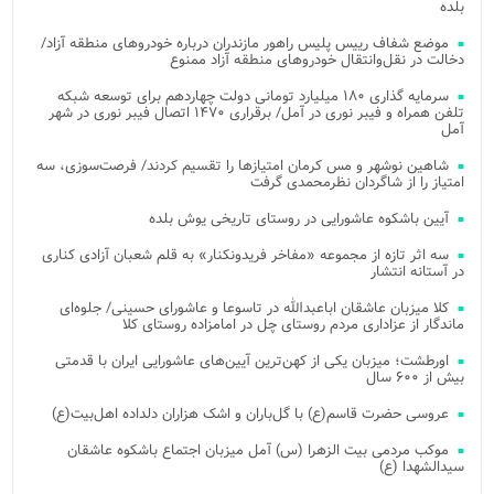
بلده
موضع شفاف رییس پلیس راهور مازندران درباره خودروهای منطقه آزاد/
دخالت در نقل‌وانتقال خودروهای منطقه آزاد ممنوع
سرمایه گذاری ۱۸۰ میلیارد تومانی دولت چهاردهم برای توسعه شبکه
تلفن همراه و فیبر نوری در آمل/ برقراری ۱۴۷۰ اتصال فیبر نوری در شهر
آمل
شاهین نوشهر و مس کرمان امتیازها را تقسیم کردند/ فرصت‌سوزی، سه
امتیاز را از شاگردان نظرمحمدی گرفت
آیین باشکوه عاشورایی در روستای تاریخی یوش بلده
سه اثر تازه از مجموعه «مفاخر فریدونکنار» به قلم شعبان آزادی کناری
در آستانه انتشار
کلا میزبان عاشقان اباعبدالله در تاسوعا و عاشورای حسینی/ جلوه‌ای
ماندگار از عزاداری مردم روستای چل در امامزاده روستای کلا
اورطشت؛ میزبان یکی از کهن‌ترین آیین‌های عاشورایی ایران با قدمتی
بیش از ۶۰۰ سال
عروسی حضرت قاسم(ع) با گل‌باران و اشک هزاران دلداده اهل‌بیت(ع)
موکب مردمی بیت‌ الزهرا (س) آمل میزبان اجتماع باشکوه عاشقان
سیدالشهدا (ع)