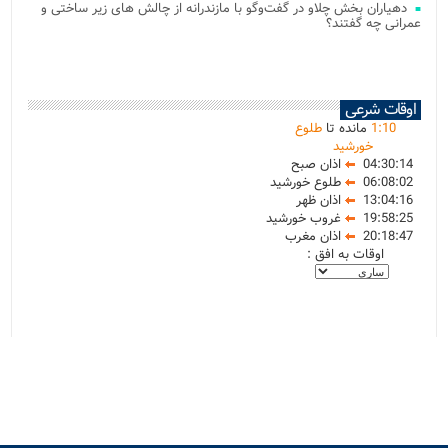
دهیاران بخش چلاو در گفت‌وگو با مازندرانه از چالش های زیر ساختی و
عمرانی چه گفتند؟
اوقات شرعی
10
:
1
مانده تا
طلوع
خورشید
04:30:14
اذان صبح
06:08:02
طلوع خورشید
13:04:16
اذان ظهر
19:58:25
غروب خورشید
20:18:47
اذان مغرب
اوقات به افق :