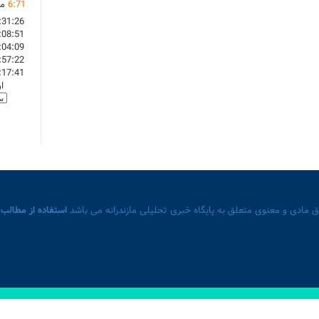
71
:
6
ما
:31:26
:08:51
:04:09
:57:22
:17:41
ا
 مادی و معنوی متعلق به پایگاه خبری تحلیلی مازندرانه می باشد
استفاده از مطالب 