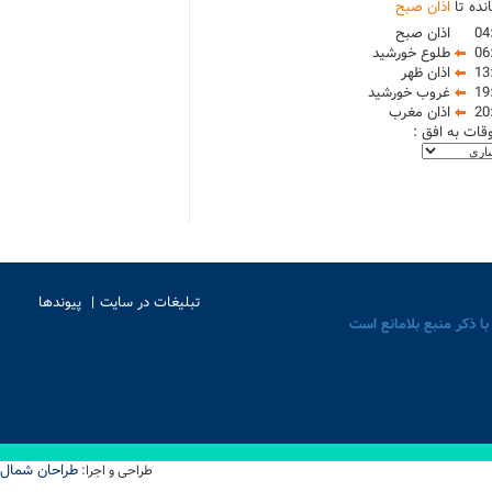
نده تا
اذان صبح
04
اذان صبح
06
طلوع خورشید
13
اذان ظهر
19
غروب خورشید
20
اذان مغرب
وقات به افق :
تبلیغات در سایت
پیوندها
با ذکر منبع بلامانع است
طراحان شمال
طراحی و اجرا: