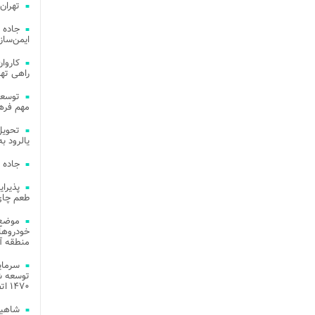
تهران
جاده 
ایمن‌ساز
راهی ته
مهم فره
یالرود به ار
جاده 
طعم چای
موضع 
خودروهای
منطقه آز
توسعه شب
۱۴۷۰ اتصال فیبر نوری در شهر آمل
شاهین