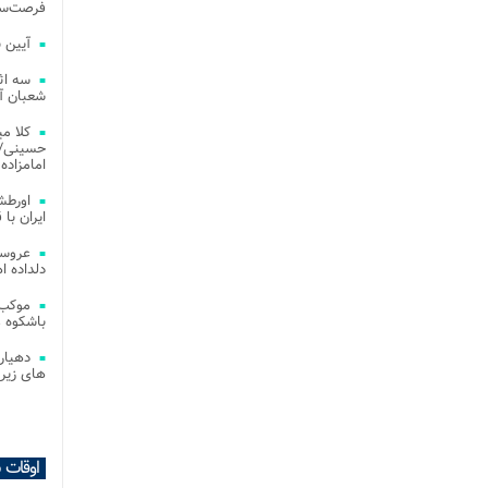
فرصت‌سو
آیین 
سه اث
شعبان آز
کلا می
حسینی/ ج
امامزاده
اورطش
ایران با قد
عروسی
دلداده ا
موکب 
باشکوه 
دهیار
های زیر
اوقات 