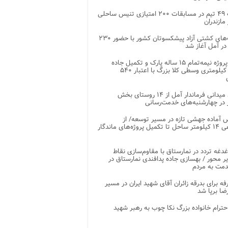
رقابت ۴۹ تیم در مسابقات ۲۰۰ امتیازی تنیس ساحلی
مازندران
رقابت‌های کشتی آزاد پیشکسوتان کشور با حضور ۲۳۰
در آمل آغاز شد
پایان پروژه نیمه‌تمام ۱۵ ساله پارک و تکمیل جاده
اصلی ۲ کیلومتری وسطی کلا بزرگ با اعتبار ۵۴۰
بازدید میدانی فرماندار آمل از ۱۴ روستای بخش
در چهارشنبه‌های خدمت‌رسانی
 آماده جهشی تازه در مسیر توسعه/ از
ساماندهی ۱۴ کیلومتر ساحل تا تکمیل پروژه‌های ماندگار
غدغه تردد در نمارستاق با مقاوم‌سازی نقاط
ر محور / بهسازی جاده پدافندی نمارستاق در
مت به مردم
غرفه برای بدرقه زائران آقای شهید ایران در مسیر
ضا برپا شد
احترام خانواده بزرگ نکا چوب به رهبر شهید