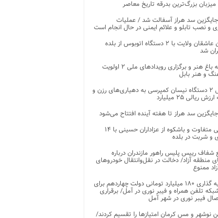
 میزبان بزرگ‌ترین بدرقه تاریخ معاصر
جایگزین سد هراز آسفالت شد / عملیات
ی و نصب تابلو و علائم ایمنی در حال انجام است
کاروان عاشقان ولایت با ۲ دستگاه اتوبوس از بلده
ران شد
توسعه باغ هنر و برگزاری رویدادهای ملی ۲ اولویت
نگ و هنر بابل
تحویل ۲ دستگاه نیسان کمپرسی به دهیاری‌های رزن و
زش ریالی ۲۵ میلیارد
جایگزین سد هراز تا هفته آینده افتتاح می‌شود
پذیرایی متفاوت و باشکوه از عزاداران حسینی با ۱۴
 و شربت در بلده
شفاف رییس پلیس راهور مازندران درباره
 منطقه آزاد/ دخالت در نقل‌وانتقال خودروهای
اد ممنوع
سرمایه گذاری ۱۸۰ میلیارد تومانی دولت چهاردهم برای
که تلفن همراه و فیبر نوری در آمل/ برقراری
 نوشهر و مس کرمان امتیازها را تقسیم کردند/