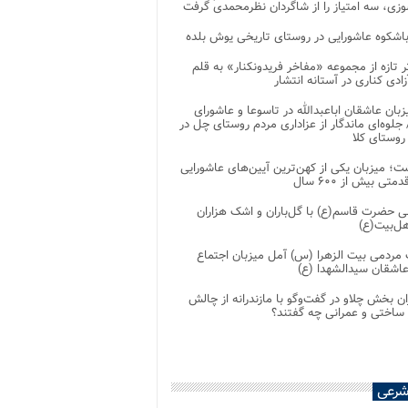
زی، سه امتیاز را از شاگردان نظرمحمدی گرفت
باشکوه عاشورایی در روستای تاریخی یوش بلده
ر تازه از مجموعه «مفاخر فریدونکنار» به قلم
ادی کناری در آستانه انتشار
زبان عاشقان اباعبدالله در تاسوعا و عاشورای
لوه‌ای ماندگار از عزاداری مردم روستای چل در
 روستای کلا
ت؛ میزبان یکی از کهن‌ترین آیین‌های عاشورایی
متی بیش از ۶۰۰ سال
 حضرت قاسم(ع) با گل‌باران و اشک هزاران
هل‌بیت(ع)
مردمی بیت‌ الزهرا (س) آمل میزبان اجتماع
عاشقان سیدالشهدا (ع)
ان بخش چلاو در گفت‌وگو با مازندرانه از چالش
 ساختی و عمرانی چه گفتند؟
شرعی