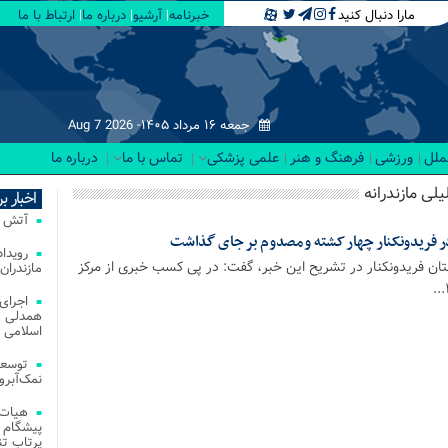
مارا دنبال کنید
خبرنامه
آرشیو
درباره ما
ارتباط با ما
جمعه ۱۶ مرداد ۱۴۰۵-
Aug 7 2026
لملل
ورزشی
فرهنگ و هنر
علمی پزشکی
تماس با ما
درباره ما
یلی مازندرانه
اخبار ب
آتش‌ سوزی‌ های
در فریدونکنار چهار کشته و مصدوم بر جای گذاشت
تان فریدونکنار در تشریح این خبر، گفت: در پی کسب خبری از مرکز
مازندران
اجرای
همدلی و
اسلامی م
توسعه
نمک‌آبرو
هیات 
پیشگام 
پرتاب تن