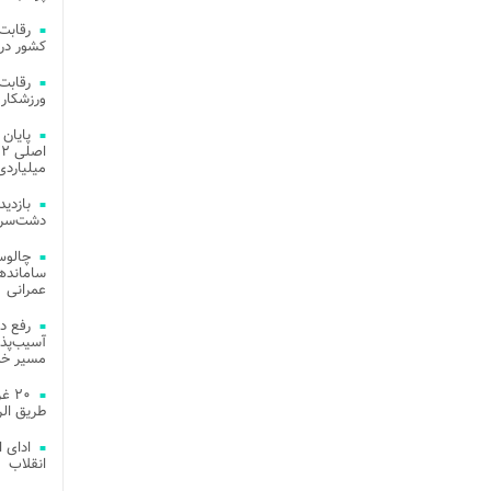
کشور در 
ورزشکار 
میلیاردی
دشت‌سر 
چالوس
عمرانی
رفع د
آسیب‌پذی
مسیر خد
۲۰ 
طریق الر
ادای 
انقلاب