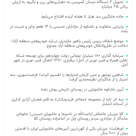
تحویل ۲ دستگاه نیسان کمپرسی به دهیاری‌های رزن و یالرود به ارزش
ریالی ۲۵ میلیارد
جاده جایگزین سد هراز تا هفته آینده افتتاح می‌شود
پذیرایی متفاوت و باشکوه از عزاداران حسینی با ۱۴ طعم چای و شربت در
بلده
موضع شفاف رییس پلیس راهور مازندران درباره خودروهای منطقه آزاد/
دخالت در نقل‌وانتقال خودروهای منطقه آزاد ممنوع
سرمایه گذاری ۱۸۰ میلیارد تومانی دولت چهاردهم برای توسعه شبکه
تلفن همراه و فیبر نوری در آمل/ برقراری ۱۴۷۰ اتصال فیبر نوری در شهر
آمل
شاهین نوشهر و مس کرمان امتیازها را تقسیم کردند/ فرصت‌سوزی، سه
امتیاز را از شاگردان نظرمحمدی گرفت
آیین باشکوه عاشورایی در روستای تاریخی یوش بلده
سه اثر تازه از مجموعه «مفاخر فریدونکنار» به قلم شعبان آزادی کناری
در آستانه انتشار
کلا میزبان عاشقان اباعبدالله در تاسوعا و عاشورای حسینی/ جلوه‌ای
ماندگار از عزاداری مردم روستای چل در امامزاده روستای کلا
اورطشت؛ میزبان یکی از کهن‌ترین آیین‌های عاشورایی ایران با قدمتی
بیش از ۶۰۰ سال