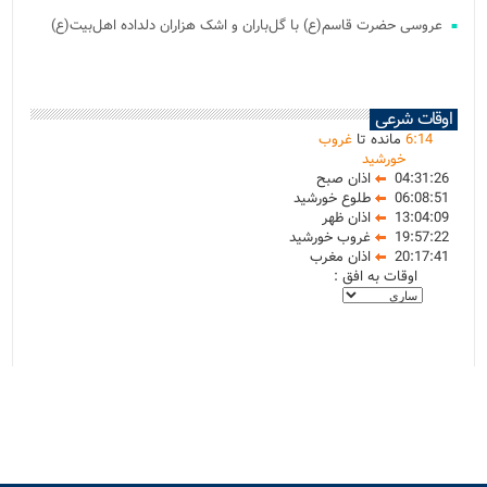
عروسی حضرت قاسم(ع) با گل‌باران و اشک هزاران دلداده اهل‌بیت(ع)
اوقات شرعی
14
:
6
مانده تا
غروب
خورشید
04:31:26
اذان صبح
06:08:51
طلوع خورشید
13:04:09
اذان ظهر
19:57:22
غروب خورشید
20:17:41
اذان مغرب
اوقات به افق :