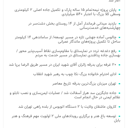
آغاز شد
پایان پروژه نیمه‌تمام ۱۵ ساله پارک و تکمیل جاده اصلی ۲ کیلومتری
وسطی کلا بزرگ با اعتبار ۵۴۰ میلیاردی
بازدید میدانی فرماندار آمل از ۱۴ روستای بخش دشت‌سر در
چهارشنبه‌های خدمت‌رسانی
چالوس آماده جهشی تازه در مسیر توسعه/ از ساماندهی ۱۴ کیلومتر
ساحل تا تکمیل پروژه‌های ماندگار عمرانی
رفع دغدغه تردد در نمارستاق با مقاوم‌سازی نقاط آسیب‌پذیر محور /
بهسازی جاده پدافندی نمارستاق در مسیر خدمت به مردم
۲۰ غرفه برای بدرقه زائران آقای شهید ایران در مسیر طریق الرضا برپا شد
ادای احترام خانواده بزرگ نکا چوب به رهبر شهید انقلاب
تهران میزبان بزرگ‌ترین بدرقه تاریخ معاصر
جاده جایگزین سد هراز آسفالت شد / عملیات ایمن‌سازی و نصب تابلو و
علائم ایمنی در حال انجام است
کاروان عاشقان ولایت با ۲ دستگاه اتوبوس از بلده راهی تهران شد
توسعه باغ هنر و برگزاری رویدادهای ملی ۲ اولویت مهم فرهنگ و هنر
بابل