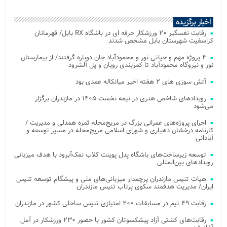
اخبار برگزیده
رقابت نفسگیر ۲۰ ورزشکار حرفه ای در باشگاه RX بابل/ قهرمانان
کراسفیت شهرستان بابل مشخص شدند
۴ پروژه مهم و حیاتی نور و محمودآباد جان دوباره گرفتند/ از بیمارستان
نور و نیروگاه محمودآباد تا کمربندی رویان و پل آلشرود
آتش‌ سوزی‌ های ۲ هفته اخیر میانکاله عمدی بود
رویدادهای شاخص هنری در نیمه نخست ۱۴۰۵ در مازندران برگزار
می‌شود
اجرای پروژه‌های عمرانی بزرگ در مریج‌محله ثمره همدلی و مدیریت /
کارنامه درخشان دهیاری و شورای اسلامی مریج‌محله در مسیر توسعه و
آبادانی
توسعه زیرساخت‌های باشگاه پدل پوینت کلاب نمک‌آبرود با هدف میزبانی
رویدادهای بین‌المللی
هیات تنیس مازندران پرچمدار میزبانی‌های ملی و پیشگام توسعه تنیس
ایران/ مدیریت هدفمند سکوی پرتاب تنیس مازندران
رقابت ۴۹ تیم در مسابقات ۲۰۰ امتیازی تنیس ساحلی کشور در مازندران
رقابت‌های کشتی آزاد پیشکسوتان کشور با حضور ۲۳۰ ورزشکار در آمل