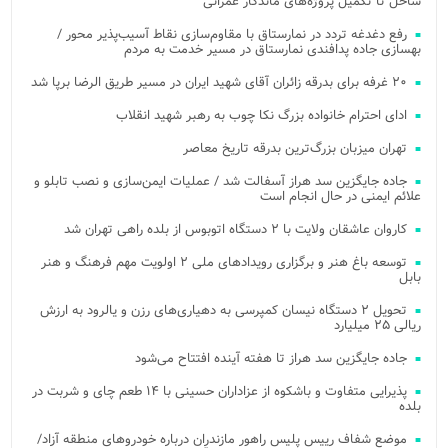
ساحل تا تکمیل پروژه‌های ماندگار عمرانی
رفع دغدغه تردد در نمارستاق با مقاوم‌سازی نقاط آسیب‌پذیر محور /
بهسازی جاده پدافندی نمارستاق در مسیر خدمت به مردم
۲۰ غرفه برای بدرقه زائران آقای شهید ایران در مسیر طریق الرضا برپا شد
ادای احترام خانواده بزرگ نکا چوب به رهبر شهید انقلاب
تهران میزبان بزرگ‌ترین بدرقه تاریخ معاصر
جاده جایگزین سد هراز آسفالت شد / عملیات ایمن‌سازی و نصب تابلو و
علائم ایمنی در حال انجام است
کاروان عاشقان ولایت با ۲ دستگاه اتوبوس از بلده راهی تهران شد
توسعه باغ هنر و برگزاری رویدادهای ملی ۲ اولویت مهم فرهنگ و هنر
بابل
تحویل ۲ دستگاه نیسان کمپرسی به دهیاری‌های رزن و یالرود به ارزش
ریالی ۲۵ میلیارد
جاده جایگزین سد هراز تا هفته آینده افتتاح می‌شود
پذیرایی متفاوت و باشکوه از عزاداران حسینی با ۱۴ طعم چای و شربت در
بلده
موضع شفاف رییس پلیس راهور مازندران درباره خودروهای منطقه آزاد/