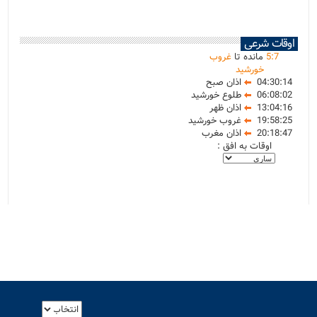
اوقات شرعی
7
:
5
مانده تا
غروب
خورشید
04:30:14
اذان صبح
06:08:02
طلوع خورشید
13:04:16
اذان ظهر
19:58:25
غروب خورشید
20:18:47
اذان مغرب
اوقات به افق :