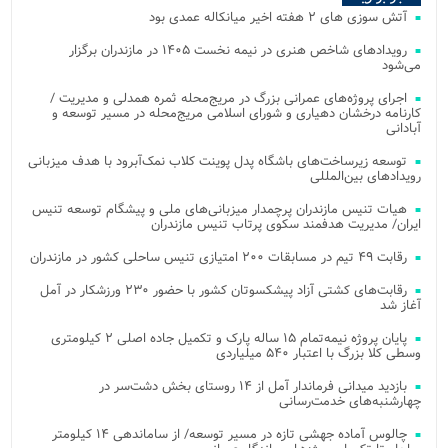
آتش‌ سوزی‌ های ۲ هفته اخیر میانکاله عمدی بود
رویدادهای شاخص هنری در نیمه نخست ۱۴۰۵ در مازندران برگزار
می‌شود
اجرای پروژه‌های عمرانی بزرگ در مریج‌محله ثمره همدلی و مدیریت /
کارنامه درخشان دهیاری و شورای اسلامی مریج‌محله در مسیر توسعه و
آبادانی
توسعه زیرساخت‌های باشگاه پدل پوینت کلاب نمک‌آبرود با هدف میزبانی
رویدادهای بین‌المللی
هیات تنیس مازندران پرچمدار میزبانی‌های ملی و پیشگام توسعه تنیس
ایران/ مدیریت هدفمند سکوی پرتاب تنیس مازندران
رقابت ۴۹ تیم در مسابقات ۲۰۰ امتیازی تنیس ساحلی کشور در مازندران
رقابت‌های کشتی آزاد پیشکسوتان کشور با حضور ۲۳۰ ورزشکار در آمل
آغاز شد
پایان پروژه نیمه‌تمام ۱۵ ساله پارک و تکمیل جاده اصلی ۲ کیلومتری
وسطی کلا بزرگ با اعتبار ۵۴۰ میلیاردی
بازدید میدانی فرماندار آمل از ۱۴ روستای بخش دشت‌سر در
چهارشنبه‌های خدمت‌رسانی
چالوس آماده جهشی تازه در مسیر توسعه/ از ساماندهی ۱۴ کیلومتر