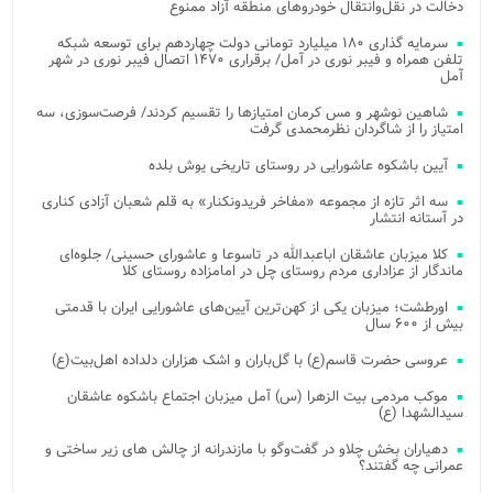
دخالت در نقل‌وانتقال خودروهای منطقه آزاد ممنوع
سرمایه گذاری ۱۸۰ میلیارد تومانی دولت چهاردهم برای توسعه شبکه
تلفن همراه و فیبر نوری در آمل/ برقراری ۱۴۷۰ اتصال فیبر نوری در شهر
آمل
شاهین نوشهر و مس کرمان امتیازها را تقسیم کردند/ فرصت‌سوزی، سه
امتیاز را از شاگردان نظرمحمدی گرفت
آیین باشکوه عاشورایی در روستای تاریخی یوش بلده
سه اثر تازه از مجموعه «مفاخر فریدونکنار» به قلم شعبان آزادی کناری
در آستانه انتشار
کلا میزبان عاشقان اباعبدالله در تاسوعا و عاشورای حسینی/ جلوه‌ای
ماندگار از عزاداری مردم روستای چل در امامزاده روستای کلا
اورطشت؛ میزبان یکی از کهن‌ترین آیین‌های عاشورایی ایران با قدمتی
بیش از ۶۰۰ سال
عروسی حضرت قاسم(ع) با گل‌باران و اشک هزاران دلداده اهل‌بیت(ع)
موکب مردمی بیت‌ الزهرا (س) آمل میزبان اجتماع باشکوه عاشقان
سیدالشهدا (ع)
دهیاران بخش چلاو در گفت‌وگو با مازندرانه از چالش های زیر ساختی و
عمرانی چه گفتند؟