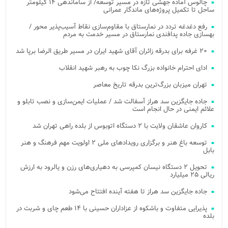
چالوس آماده جهشی تازه در مسیر توسعه/ از ساماندهی ۱۴ کیلومتر
ساحل تا تکمیل پروژه‌های ماندگار عمرانی
رفع دغدغه تردد در نمارستاق با مقاوم‌سازی نقاط آسیب‌پذیر محور /
بهسازی جاده پدافندی نمارستاق در مسیر خدمت به مردم
۲۰ غرفه برای بدرقه زائران آقای شهید ایران در مسیر طریق الرضا برپا شد
ادای احترام خانواده بزرگ نکا چوب به رهبر شهید انقلاب
تهران میزبان بزرگ‌ترین بدرقه تاریخ معاصر
جاده جایگزین سد هراز آسفالت شد / عملیات ایمن‌سازی و نصب تابلو و
علائم ایمنی در حال انجام است
کاروان عاشقان ولایت با ۲ دستگاه اتوبوس از بلده راهی تهران شد
توسعه باغ هنر و برگزاری رویدادهای ملی ۲ اولویت مهم فرهنگ و هنر
بابل
تحویل ۲ دستگاه نیسان کمپرسی به دهیاری‌های رزن و یالرود به ارزش
ریالی ۲۵ میلیارد
جاده جایگزین سد هراز تا هفته آینده افتتاح می‌شود
پذیرایی متفاوت و باشکوه از عزاداران حسینی با ۱۴ طعم چای و شربت در
بلده