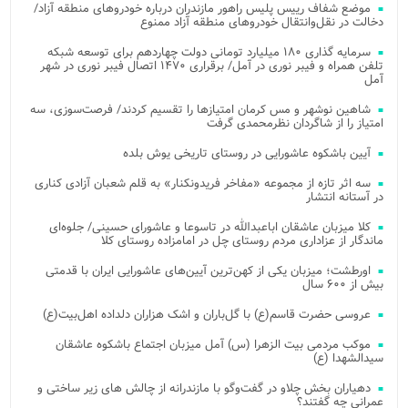
موضع شفاف رییس پلیس راهور مازندران درباره خودروهای منطقه آزاد/
دخالت در نقل‌وانتقال خودروهای منطقه آزاد ممنوع
سرمایه گذاری ۱۸۰ میلیارد تومانی دولت چهاردهم برای توسعه شبکه
تلفن همراه و فیبر نوری در آمل/ برقراری ۱۴۷۰ اتصال فیبر نوری در شهر
آمل
شاهین نوشهر و مس کرمان امتیازها را تقسیم کردند/ فرصت‌سوزی، سه
امتیاز را از شاگردان نظرمحمدی گرفت
آیین باشکوه عاشورایی در روستای تاریخی یوش بلده
سه اثر تازه از مجموعه «مفاخر فریدونکنار» به قلم شعبان آزادی کناری
در آستانه انتشار
کلا میزبان عاشقان اباعبدالله در تاسوعا و عاشورای حسینی/ جلوه‌ای
ماندگار از عزاداری مردم روستای چل در امامزاده روستای کلا
اورطشت؛ میزبان یکی از کهن‌ترین آیین‌های عاشورایی ایران با قدمتی
بیش از ۶۰۰ سال
عروسی حضرت قاسم(ع) با گل‌باران و اشک هزاران دلداده اهل‌بیت(ع)
موکب مردمی بیت‌ الزهرا (س) آمل میزبان اجتماع باشکوه عاشقان
سیدالشهدا (ع)
دهیاران بخش چلاو در گفت‌وگو با مازندرانه از چالش های زیر ساختی و
عمرانی چه گفتند؟