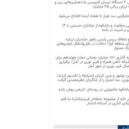
تحویل ۲ دستگاه نیسان کمپرسی به دهیاری‌های رزن و
زش ریالی ۲۵ میلیارد
جایگزین سد هراز تا هفته آینده افتتاح می‌شود
پذیرایی متفاوت و باشکوه از عزاداران حسینی با ۱۴
 و شربت در بلده
شفاف رییس پلیس راهور مازندران درباره
 منطقه آزاد/ دخالت در نقل‌وانتقال خودروهای
اد ممنوع
سرمایه گذاری ۱۸۰ میلیارد تومانی دولت چهاردهم برای
که تلفن همراه و فیبر نوری در آمل/ برقراری
 نوشهر و مس کرمان امتیازها را تقسیم کردند/
زی، سه امتیاز را از شاگردان نظرمحمدی گرفت
باشکوه عاشورایی در روستای تاریخی یوش بلده
ر تازه از مجموعه «مفاخر فریدونکنار» به قلم
ادی کناری در آستانه انتشار
شرعی