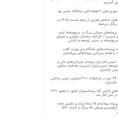
پل آلشرود
 ۲ هفته اخیر میانکاله عمدی بود
رویدادهای شاخص هنری در نیمه نخست ۱۴۰۵ در
 برگزار می‌شود
 پروژه‌های عمرانی بزرگ در مریج‌محله ثمره
 مدیریت / کارنامه درخشان دهیاری و شورای
ریج‌محله در مسیر توسعه و آبادانی
 زیرساخت‌های باشگاه پدل پوینت کلاب
د با هدف میزبانی رویدادهای بین‌المللی
تنیس مازندران پرچمدار میزبانی‌های ملی و
توسعه تنیس ایران/ مدیریت هدفمند سکوی
یس مازندران
رقابت ۴۹ تیم در مسابقات ۲۰۰ امتیازی تنیس ساحلی
مازندران
رقابت‌های کشتی آزاد پیشکسوتان کشور با حضور ۲۳۰
در آمل آغاز شد
پایان پروژه نیمه‌تمام ۱۵ ساله پارک و تکمیل جاده
اصلی ۲ کیلومتری وسطی کلا بزرگ با اعتبار ۵۴۰