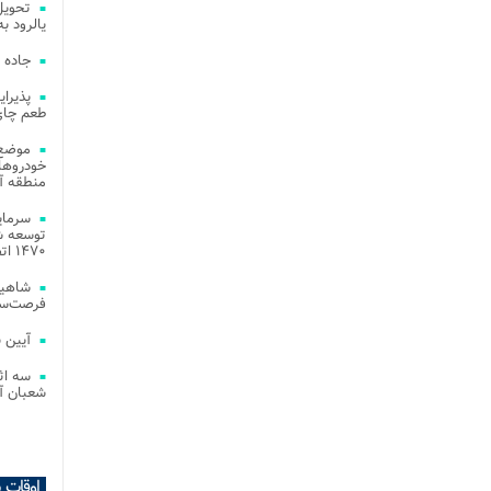
یالرود به ار
جاده 
طعم چای
موضع 
خودروهای
منطقه آز
توسعه شب
۱۴۷۰ اتصال فیبر نوری در شهر آمل
شاهین
فرصت‌سو
آیین 
سه اث
شعبان آز
اوقات 