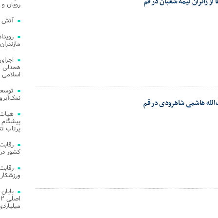
از زائران نیمه شعبان در قم
رویان و 
آتش‌ سوزی‌ های
مازندران
اجرای
همدلی و
اسلامی م
توسعه
نمک‌آبرو
الله هاشمی شاهرودی در قم
هیات 
پیشگام 
پرتاب تن
کشور در 
ورزشکار 
میلیاردی