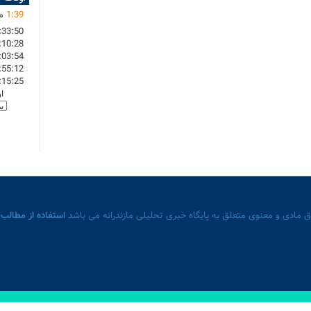
39
:
1
ما
:33:50
:10:28
:03:54
:55:12
:15:25
ا
 مادی و معنوی متعلق به پایگاه خبری تحلیلی مازندرانه می باشد
استفاده از مطالب 