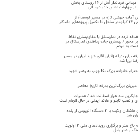
بازدید میدانی فرماندار آمل از ۱۴ روستای بخش
در چهارشنبه‌های خدمت‌رسانی
 آماده جهشی تازه در مسیر توسعه/ از
ساماندهی ۱۴ کیلومتر ساحل تا تکمیل پروژه‌های ماندگار
غدغه تردد در نمارستاق با مقاوم‌سازی نقاط
ر محور / بهسازی جاده پدافندی نمارستاق در
مت به مردم
غرفه برای بدرقه زائران آقای شهید ایران در مسیر
ضا برپا شد
احترام خانواده بزرگ نکا چوب به رهبر شهید
 میزبان بزرگ‌ترین بدرقه تاریخ معاصر
جایگزین سد هراز آسفالت شد / عملیات
ی و نصب تابلو و علائم ایمنی در حال انجام است
کاروان عاشقان ولایت با ۲ دستگاه اتوبوس از بلده
ران شد
توسعه باغ هنر و برگزاری رویدادهای ملی ۲ اولویت
نگ و هنر بابل