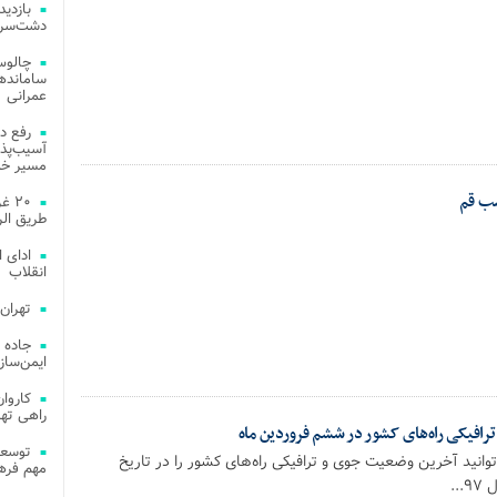
دشت‌سر 
چالوس
عمرانی
رفع د
آسیب‌پذی
مسیر خد
سب قم
۲۰ 
طریق الر
ادای 
انقلاب
تهران
جاده 
ایمن‌ساز
راهی ته
افیکی راه‌های کشور در ششم فروردین ماه
وانید آخرین وضعیت جوی و ترافیکی راه‌های کشور را در تاریخ
مهم فره
..