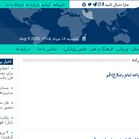
مارا دنبال کنید
خبرنامه
آرشیو
درباره ما
ارتباط با ما
یکشنبه ۱۸ مرداد ۱۴۰۵-
Aug 9 2026
لملل
ورزشی
فرهنگ و هنر
علمی پزشکی
تماس با ما
درباره ما
انه
اخبار ب
ده امام رضا(ع) قم
طی یکسا
مسابق
برترین‌ها
فاز ن
حضور مس
بابل/ ق
۴ پر
گرفتند/ 