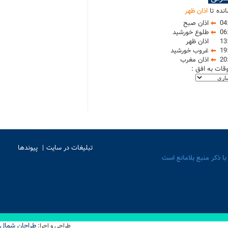
نده تا
اذان ظهر
04
اذان صبح
06
طلوع خورشید
13
اذان ظهر
19
غروب خورشید
20
اذان مغرب
وقات به افق :
تبلیغات در سایت
پیوندها
با ذکر منبع بلامانع است
طراحان شمال
طراحی و اجرا: