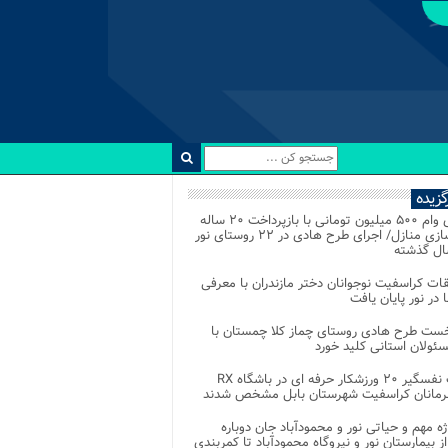
رگزیده
اعطای وام ۵۰۰ میلیون تومانی با بازپرداخت ۲۰ ساله
برای نوسازی منازل/ اجرای طرح هادی در ۲۲ روستای نور
ل گذشته
ات کراسفیت نوجوانان دختر مازندران با معرفی
 در نور پایان یافت
خست طرح هادی روستای چماز کلا چمستان با
ئولان استانی کلید خورد
رقابت نفسگیر ۲۰ ورزشکار حرفه ای در باشگاه RX
هرمانان کراسفیت شهرستان بابل مشخص شدند
وژه مهم و حیاتی نور و محمودآباد جان دوباره
از بیمارستان نور و نیروگاه محمودآباد تا کمربندی