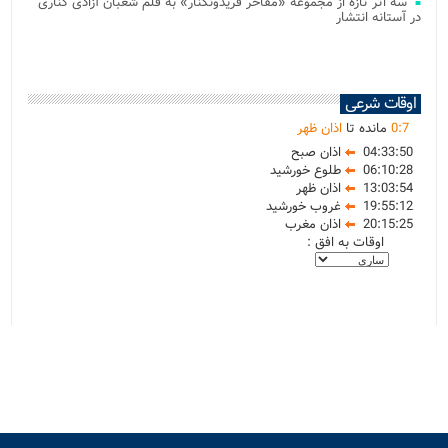
سه اثر تازه از مجموعه «مفاخر فریدونکنار» به قلم شعبان آزادی کناری
در آستانه انتشار
اوقات شرعی
7
:
0
مانده تا
اذان ظهر
04:33:50
اذان صبح
06:10:28
طلوع خورشید
13:03:54
اذان ظهر
19:55:12
غروب خورشید
20:15:25
اذان مغرب
اوقات به افق :