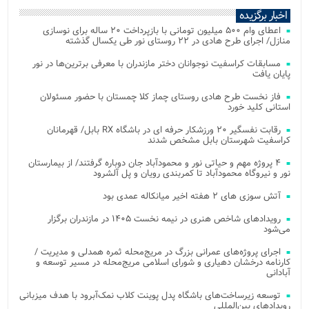
اخبار برگزیده
اعطای وام ۵۰۰ میلیون تومانی با بازپرداخت ۲۰ ساله برای نوسازی
منازل/ اجرای طرح هادی در ۲۲ روستای نور طی یکسال گذشته
مسابقات کراسفیت نوجوانان دختر مازندران با معرفی برترین‌ها در نور
پایان یافت
فاز نخست طرح هادی روستای چماز کلا چمستان با حضور مسئولان
استانی کلید خورد
رقابت نفسگیر ۲۰ ورزشکار حرفه ای در باشگاه RX بابل/ قهرمانان
کراسفیت شهرستان بابل مشخص شدند
۴ پروژه مهم و حیاتی نور و محمودآباد جان دوباره گرفتند/ از بیمارستان
نور و نیروگاه محمودآباد تا کمربندی رویان و پل آلشرود
آتش‌ سوزی‌ های ۲ هفته اخیر میانکاله عمدی بود
رویدادهای شاخص هنری در نیمه نخست ۱۴۰۵ در مازندران برگزار
می‌شود
اجرای پروژه‌های عمرانی بزرگ در مریج‌محله ثمره همدلی و مدیریت /
کارنامه درخشان دهیاری و شورای اسلامی مریج‌محله در مسیر توسعه و
آبادانی
توسعه زیرساخت‌های باشگاه پدل پوینت کلاب نمک‌آبرود با هدف میزبانی
رویدادهای بین‌المللی