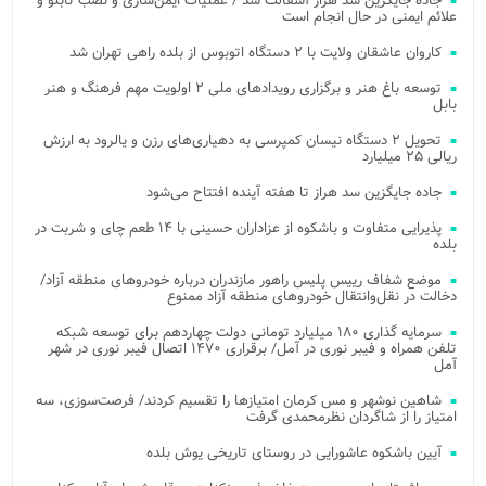
جاده جایگزین سد هراز آسفالت شد / عملیات ایمن‌سازی و نصب تابلو و
علائم ایمنی در حال انجام است
کاروان عاشقان ولایت با ۲ دستگاه اتوبوس از بلده راهی تهران شد
توسعه باغ هنر و برگزاری رویدادهای ملی ۲ اولویت مهم فرهنگ و هنر
بابل
تحویل ۲ دستگاه نیسان کمپرسی به دهیاری‌های رزن و یالرود به ارزش
ریالی ۲۵ میلیارد
جاده جایگزین سد هراز تا هفته آینده افتتاح می‌شود
پذیرایی متفاوت و باشکوه از عزاداران حسینی با ۱۴ طعم چای و شربت در
بلده
موضع شفاف رییس پلیس راهور مازندران درباره خودروهای منطقه آزاد/
دخالت در نقل‌وانتقال خودروهای منطقه آزاد ممنوع
سرمایه گذاری ۱۸۰ میلیارد تومانی دولت چهاردهم برای توسعه شبکه
تلفن همراه و فیبر نوری در آمل/ برقراری ۱۴۷۰ اتصال فیبر نوری در شهر
آمل
شاهین نوشهر و مس کرمان امتیازها را تقسیم کردند/ فرصت‌سوزی، سه
امتیاز را از شاگردان نظرمحمدی گرفت
آیین باشکوه عاشورایی در روستای تاریخی یوش بلده