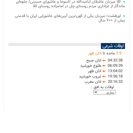
کلا میزبان عاشقان اباعبدالله در تاسوعا و عاشورای حسینی/ جلوه‌ای
ماندگار از عزاداری مردم روستای چل در امامزاده روستای کلا
اورطشت؛ میزبان یکی از کهن‌ترین آیین‌های عاشورایی ایران با قدمتی
بیش از ۶۰۰ سال
اوقات شرعی
9
:
2
مانده تا
اذان ظهر
04:32:38
اذان صبح
06:09:39
طلوع خورشید
13:04:02
اذان ظهر
19:56:18
غروب خورشید
20:16:33
اذان مغرب
اوقات به افق :