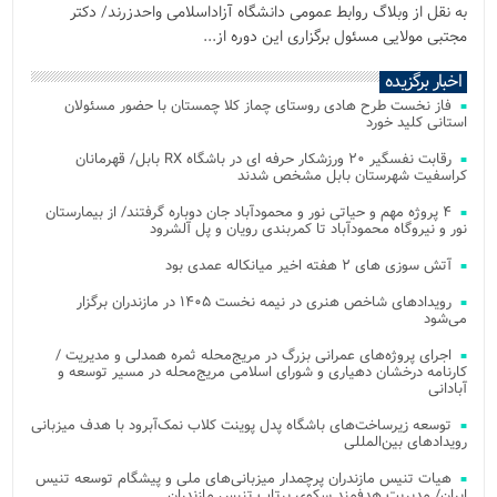
به نقل از وبلاگ روابط عمومی دانشگاه آزاداسلامی واحدزرند/ دکتر
مجتبی مولایی مسئول برگزاری این دوره از...
اخبار برگزیده
فاز نخست طرح هادی روستای چماز کلا چمستان با حضور مسئولان
استانی کلید خورد
رقابت نفسگیر ۲۰ ورزشکار حرفه ای در باشگاه RX بابل/ قهرمانان
کراسفیت شهرستان بابل مشخص شدند
۴ پروژه مهم و حیاتی نور و محمودآباد جان دوباره گرفتند/ از بیمارستان
نور و نیروگاه محمودآباد تا کمربندی رویان و پل آلشرود
آتش‌ سوزی‌ های ۲ هفته اخیر میانکاله عمدی بود
رویدادهای شاخص هنری در نیمه نخست ۱۴۰۵ در مازندران برگزار
می‌شود
اجرای پروژه‌های عمرانی بزرگ در مریج‌محله ثمره همدلی و مدیریت /
کارنامه درخشان دهیاری و شورای اسلامی مریج‌محله در مسیر توسعه و
آبادانی
توسعه زیرساخت‌های باشگاه پدل پوینت کلاب نمک‌آبرود با هدف میزبانی
رویدادهای بین‌المللی
هیات تنیس مازندران پرچمدار میزبانی‌های ملی و پیشگام توسعه تنیس
ایران/ مدیریت هدفمند سکوی پرتاب تنیس مازندران