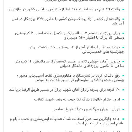
رقابت ۴۹ تیم در مسابقات ۲۰۰ امتیازی تنیس ساحلی کشور در مازندران
رقابت‌های کشتی آزاد پیشکسوتان کشور با حضور ۲۳۰ ورزشکار در آمل
آغاز شد
پایان پروژه نیمه‌تمام ۱۵ ساله پارک و تکمیل جاده اصلی ۲ کیلومتری
وسطی کلا بزرگ با اعتبار ۵۴۰ میلیاردی
بازدید میدانی فرماندار آمل از ۱۴ روستای بخش دشت‌سر در
چهارشنبه‌های خدمت‌رسانی
چالوس آماده جهشی تازه در مسیر توسعه/ از ساماندهی ۱۴ کیلومتر
ساحل تا تکمیل پروژه‌های ماندگار عمرانی
رفع دغدغه تردد در نمارستاق با مقاوم‌سازی نقاط آسیب‌پذیر محور /
بهسازی جاده پدافندی نمارستاق در مسیر خدمت به مردم
۲۰ غرفه برای بدرقه زائران آقای شهید ایران در مسیر طریق الرضا برپا شد
ادای احترام خانواده بزرگ نکا چوب به رهبر شهید انقلاب
تهران میزبان بزرگ‌ترین بدرقه تاریخ معاصر
جاده جایگزین سد هراز آسفالت شد / عملیات ایمن‌سازی و نصب تابلو و
علائم ایمنی در حال انجام است