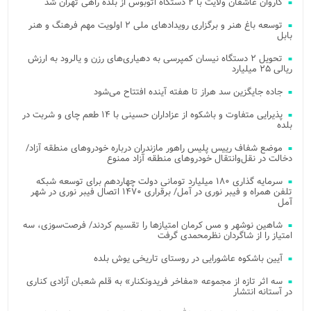
کاروان عاشقان ولایت با ۲ دستگاه اتوبوس از بلده راهی تهران شد
توسعه باغ هنر و برگزاری رویدادهای ملی ۲ اولویت مهم فرهنگ و هنر
بابل
تحویل ۲ دستگاه نیسان کمپرسی به دهیاری‌های رزن و یالرود به ارزش
ریالی ۲۵ میلیارد
جاده جایگزین سد هراز تا هفته آینده افتتاح می‌شود
پذیرایی متفاوت و باشکوه از عزاداران حسینی با ۱۴ طعم چای و شربت در
بلده
موضع شفاف رییس پلیس راهور مازندران درباره خودروهای منطقه آزاد/
دخالت در نقل‌وانتقال خودروهای منطقه آزاد ممنوع
سرمایه گذاری ۱۸۰ میلیارد تومانی دولت چهاردهم برای توسعه شبکه
تلفن همراه و فیبر نوری در آمل/ برقراری ۱۴۷۰ اتصال فیبر نوری در شهر
آمل
شاهین نوشهر و مس کرمان امتیازها را تقسیم کردند/ فرصت‌سوزی، سه
امتیاز را از شاگردان نظرمحمدی گرفت
آیین باشکوه عاشورایی در روستای تاریخی یوش بلده
سه اثر تازه از مجموعه «مفاخر فریدونکنار» به قلم شعبان آزادی کناری
در آستانه انتشار