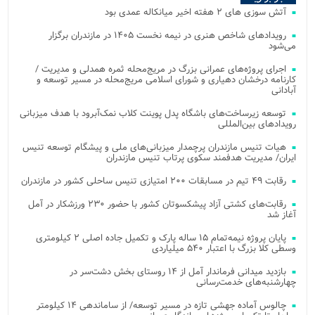
آتش‌ سوزی‌ های ۲ هفته اخیر میانکاله عمدی بود
رویدادهای شاخص هنری در نیمه نخست ۱۴۰۵ در مازندران برگزار
می‌شود
اجرای پروژه‌های عمرانی بزرگ در مریج‌محله ثمره همدلی و مدیریت /
کارنامه درخشان دهیاری و شورای اسلامی مریج‌محله در مسیر توسعه و
آبادانی
توسعه زیرساخت‌های باشگاه پدل پوینت کلاب نمک‌آبرود با هدف میزبانی
رویدادهای بین‌المللی
هیات تنیس مازندران پرچمدار میزبانی‌های ملی و پیشگام توسعه تنیس
ایران/ مدیریت هدفمند سکوی پرتاب تنیس مازندران
رقابت ۴۹ تیم در مسابقات ۲۰۰ امتیازی تنیس ساحلی کشور در مازندران
رقابت‌های کشتی آزاد پیشکسوتان کشور با حضور ۲۳۰ ورزشکار در آمل
آغاز شد
پایان پروژه نیمه‌تمام ۱۵ ساله پارک و تکمیل جاده اصلی ۲ کیلومتری
وسطی کلا بزرگ با اعتبار ۵۴۰ میلیاردی
بازدید میدانی فرماندار آمل از ۱۴ روستای بخش دشت‌سر در
چهارشنبه‌های خدمت‌رسانی
چالوس آماده جهشی تازه در مسیر توسعه/ از ساماندهی ۱۴ کیلومتر