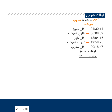
اوقات شرعی
42
:
2
مانده تا
غروب
خورشید
04:30:14
اذان صبح
06:08:02
طلوع خورشید
13:04:16
اذان ظهر
19:58:25
غروب خورشید
20:18:47
اذان مغرب
اوقات به افق :