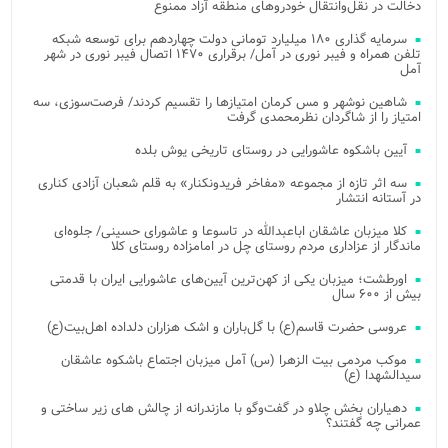
دخالت در نقل‌وانتقال خودروهای منطقه آزاد ممنوع
سرمایه گذاری ۱۸۰ میلیارد تومانی دولت چهاردهم برای توسعه شبکه
تلفن همراه و فیبر نوری در آمل/ برقراری ۱۴۷۰ اتصال فیبر نوری در شهر
آمل
شاهین نوشهر و مس کرمان امتیازها را تقسیم کردند/ فرصت‌سوزی، سه
امتیاز را از شاگردان نظرمحمدی گرفت
آیین باشکوه عاشورایی در روستای تاریخی یوش بلده
سه اثر تازه از مجموعه «مفاخر فریدونکنار» به قلم شعبان آزادی کناری
در آستانه انتشار
کلا میزبان عاشقان اباعبدالله در تاسوعا و عاشورای حسینی/ جلوه‌ای
ماندگار از عزاداری مردم روستای چل در امامزاده روستای کلا
اورطشت؛ میزبان یکی از کهن‌ترین آیین‌های عاشورایی ایران با قدمتی
بیش از ۶۰۰ سال
عروسی حضرت قاسم(ع) با گل‌باران و اشک هزاران دلداده اهل‌بیت(ع)
موکب مردمی بیت‌ الزهرا (س) آمل میزبان اجتماع باشکوه عاشقان
سیدالشهدا (ع)
دهیاران بخش چلاو در گفت‌وگو با مازندرانه از چالش های زیر ساختی و
عمرانی چه گفتند؟