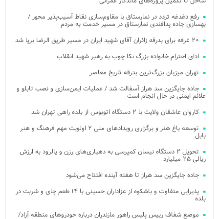
ساحل تا تکمیل پروژه‌های ماندگار عمرانی
رفع دغدغه تردد در نمارستاق با مقاوم‌سازی نقاط آسیب‌پذیر محور /
بهسازی جاده پدافندی نمارستاق در مسیر خدمت به مردم
۲۰ غرفه برای بدرقه زائران آقای شهید ایران در مسیر طریق الرضا برپا شد
ادای احترام خانواده بزرگ نکا چوب به رهبر شهید انقلاب
تهران میزبان بزرگ‌ترین بدرقه تاریخ معاصر
جاده جایگزین سد هراز آسفالت شد / عملیات ایمن‌سازی و نصب تابلو و
علائم ایمنی در حال انجام است
کاروان عاشقان ولایت با ۲ دستگاه اتوبوس از بلده راهی تهران شد
توسعه باغ هنر و برگزاری رویدادهای ملی ۲ اولویت مهم فرهنگ و هنر
بابل
تحویل ۲ دستگاه نیسان کمپرسی به دهیاری‌های رزن و یالرود به ارزش
ریالی ۲۵ میلیارد
جاده جایگزین سد هراز تا هفته آینده افتتاح می‌شود
پذیرایی متفاوت و باشکوه از عزاداران حسینی با ۱۴ طعم چای و شربت در
بلده
موضع شفاف رییس پلیس راهور مازندران درباره خودروهای منطقه آزاد/