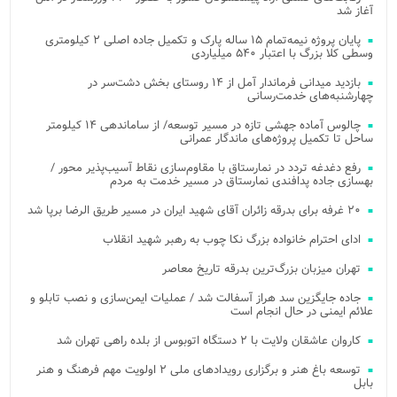
آغاز شد
پایان پروژه نیمه‌تمام ۱۵ ساله پارک و تکمیل جاده اصلی ۲ کیلومتری
وسطی کلا بزرگ با اعتبار ۵۴۰ میلیاردی
بازدید میدانی فرماندار آمل از ۱۴ روستای بخش دشت‌سر در
چهارشنبه‌های خدمت‌رسانی
چالوس آماده جهشی تازه در مسیر توسعه/ از ساماندهی ۱۴ کیلومتر
ساحل تا تکمیل پروژه‌های ماندگار عمرانی
رفع دغدغه تردد در نمارستاق با مقاوم‌سازی نقاط آسیب‌پذیر محور /
بهسازی جاده پدافندی نمارستاق در مسیر خدمت به مردم
۲۰ غرفه برای بدرقه زائران آقای شهید ایران در مسیر طریق الرضا برپا شد
ادای احترام خانواده بزرگ نکا چوب به رهبر شهید انقلاب
تهران میزبان بزرگ‌ترین بدرقه تاریخ معاصر
جاده جایگزین سد هراز آسفالت شد / عملیات ایمن‌سازی و نصب تابلو و
علائم ایمنی در حال انجام است
کاروان عاشقان ولایت با ۲ دستگاه اتوبوس از بلده راهی تهران شد
توسعه باغ هنر و برگزاری رویدادهای ملی ۲ اولویت مهم فرهنگ و هنر
بابل