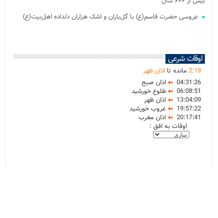
بیش از ۶۰۰ سال
عروسی حضرت قاسم(ع) با گل‌باران و اشک هزاران دلداده اهل‌بیت(ع)
اوقات شرعی
19
:
2
مانده تا
اذان ظهر
04:31:26
اذان صبح
06:08:51
طلوع خورشید
13:04:09
اذان ظهر
19:57:22
غروب خورشید
20:17:41
اذان مغرب
اوقات به افق :