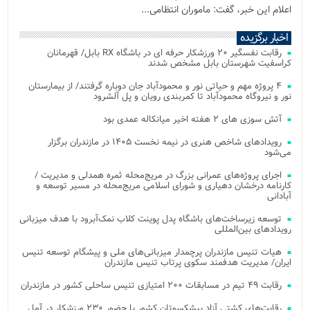
اعلام این خبر، گفت: ماموران انتظامی...
اخبار برگزیده
رقابت نفسگیر ۲۰ ورزشکار حرفه ای در باشگاه RX بابل/ قهرمانان
کراسفیت شهرستان بابل مشخص شدند
۴ پروژه مهم و حیاتی نور و محمودآباد جان دوباره گرفتند/ از بیمارستان
نور و نیروگاه محمودآباد تا کمربندی رویان و پل آلشرود
آتش‌ سوزی‌ های ۲ هفته اخیر میانکاله عمدی بود
رویدادهای شاخص هنری در نیمه نخست ۱۴۰۵ در مازندران برگزار
می‌شود
اجرای پروژه‌های عمرانی بزرگ در مریج‌محله ثمره همدلی و مدیریت /
کارنامه درخشان دهیاری و شورای اسلامی مریج‌محله در مسیر توسعه و
آبادانی
توسعه زیرساخت‌های باشگاه پدل پوینت کلاب نمک‌آبرود با هدف میزبانی
رویدادهای بین‌المللی
هیات تنیس مازندران پرچمدار میزبانی‌های ملی و پیشگام توسعه تنیس
ایران/ مدیریت هدفمند سکوی پرتاب تنیس مازندران
رقابت ۴۹ تیم در مسابقات ۲۰۰ امتیازی تنیس ساحلی کشور در مازندران
رقابت‌های کشتی آزاد پیشکسوتان کشور با حضور ۲۳۰ ورزشکار در آمل