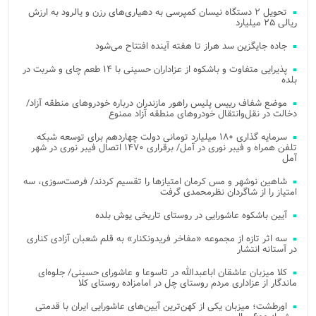
تحویل ۲ دستگاه نیسان کمپرسی به دهیاری‌های رزن و یالرود به ارزش
ریالی ۲۵ میلیارد
جاده جایگزین سد هراز تا هفته آینده افتتاح می‌شود
پذیرایی متفاوت و باشکوه از عزاداران حسینی با ۱۴ طعم چای و شربت در
بلده
موضع شفاف رییس پلیس راهور مازندران درباره خودروهای منطقه آزاد/
دخالت در نقل‌وانتقال خودروهای منطقه آزاد ممنوع
سرمایه گذاری ۱۸۰ میلیارد تومانی دولت چهاردهم برای توسعه شبکه
تلفن همراه و فیبر نوری در آمل/ برقراری ۱۴۷۰ اتصال فیبر نوری در شهر
آمل
شاهین نوشهر و مس کرمان امتیازها را تقسیم کردند/ فرصت‌سوزی، سه
امتیاز را از شاگردان نظرمحمدی گرفت
آیین باشکوه عاشورایی در روستای تاریخی یوش بلده
سه اثر تازه از مجموعه «مفاخر فریدونکنار» به قلم شعبان آزادی کناری
در آستانه انتشار
کلا میزبان عاشقان اباعبدالله در تاسوعا و عاشورای حسینی/ جلوه‌ای
ماندگار از عزاداری مردم روستای چل در امامزاده روستای کلا
اورطشت؛ میزبان یکی از کهن‌ترین آیین‌های عاشورایی ایران با قدمتی