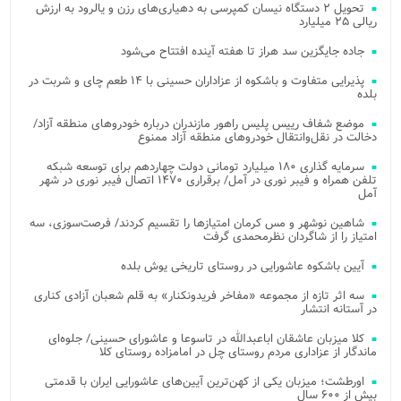
تحویل ۲ دستگاه نیسان کمپرسی به دهیاری‌های رزن و یالرود به ارزش
ریالی ۲۵ میلیارد
جاده جایگزین سد هراز تا هفته آینده افتتاح می‌شود
پذیرایی متفاوت و باشکوه از عزاداران حسینی با ۱۴ طعم چای و شربت در
بلده
موضع شفاف رییس پلیس راهور مازندران درباره خودروهای منطقه آزاد/
دخالت در نقل‌وانتقال خودروهای منطقه آزاد ممنوع
سرمایه گذاری ۱۸۰ میلیارد تومانی دولت چهاردهم برای توسعه شبکه
تلفن همراه و فیبر نوری در آمل/ برقراری ۱۴۷۰ اتصال فیبر نوری در شهر
آمل
شاهین نوشهر و مس کرمان امتیازها را تقسیم کردند/ فرصت‌سوزی، سه
امتیاز را از شاگردان نظرمحمدی گرفت
آیین باشکوه عاشورایی در روستای تاریخی یوش بلده
سه اثر تازه از مجموعه «مفاخر فریدونکنار» به قلم شعبان آزادی کناری
در آستانه انتشار
کلا میزبان عاشقان اباعبدالله در تاسوعا و عاشورای حسینی/ جلوه‌ای
ماندگار از عزاداری مردم روستای چل در امامزاده روستای کلا
اورطشت؛ میزبان یکی از کهن‌ترین آیین‌های عاشورایی ایران با قدمتی
بیش از ۶۰۰ سال