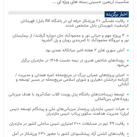
مناسبت اربعین حسینی بسته های ویژه ای ...
اخبار برگزیده
رقابت نفسگیر ۲۰ ورزشکار حرفه ای در باشگاه RX بابل/ قهرمانان
کراسفیت شهرستان بابل مشخص شدند
۴ پروژه مهم و حیاتی نور و محمودآباد جان دوباره گرفتند/ از بیمارستان
نور و نیروگاه محمودآباد تا کمربندی رویان و پل آلشرود
آتش‌ سوزی‌ های ۲ هفته اخیر میانکاله عمدی بود
رویدادهای شاخص هنری در نیمه نخست ۱۴۰۵ در مازندران برگزار
می‌شود
اجرای پروژه‌های عمرانی بزرگ در مریج‌محله ثمره همدلی و مدیریت /
کارنامه درخشان دهیاری و شورای اسلامی مریج‌محله در مسیر توسعه و
آبادانی
توسعه زیرساخت‌های باشگاه پدل پوینت کلاب نمک‌آبرود با هدف میزبانی
رویدادهای بین‌المللی
هیات تنیس مازندران پرچمدار میزبانی‌های ملی و پیشگام توسعه تنیس
ایران/ مدیریت هدفمند سکوی پرتاب تنیس مازندران
رقابت ۴۹ تیم در مسابقات ۲۰۰ امتیازی تنیس ساحلی کشور در مازندران
رقابت‌های کشتی آزاد پیشکسوتان کشور با حضور ۲۳۰ ورزشکار در آمل