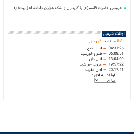
عروسی حضرت قاسم(ع) با گل‌باران و اشک هزاران دلداده اهل‌بیت(ع)
اوقات شرعی
8
:
0
مانده تا
اذان ظهر
04:31:26
اذان صبح
06:08:51
طلوع خورشید
13:04:09
اذان ظهر
19:57:22
غروب خورشید
20:17:41
اذان مغرب
اوقات به افق :