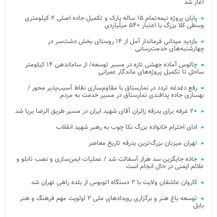
آغاز شد
پایان پروژه نیمه‌تمام ۱۵ ساله پارک و تکمیل جاده اصلی ۲ کیلومتری
وسطی کلا بزرگ با اعتبار ۵۴۰ میلیاردی
بازدید میدانی فرماندار آمل از ۱۴ روستای بخش دشت‌سر در
چهارشنبه‌های خدمت‌رسانی
چالوس آماده جهشی تازه در مسیر توسعه/ از ساماندهی ۱۴ کیلومتر
ساحل تا تکمیل پروژه‌های ماندگار عمرانی
رفع دغدغه تردد در نمارستاق با مقاوم‌سازی نقاط آسیب‌پذیر محور /
بهسازی جاده پدافندی نمارستاق در مسیر خدمت به مردم
۲۰ غرفه برای بدرقه زائران آقای شهید ایران در مسیر طریق الرضا برپا شد
ادای احترام خانواده بزرگ نکا چوب به رهبر شهید انقلاب
تهران میزبان بزرگ‌ترین بدرقه تاریخ معاصر
جاده جایگزین سد هراز آسفالت شد / عملیات ایمن‌سازی و نصب تابلو و
علائم ایمنی در حال انجام است
کاروان عاشقان ولایت با ۲ دستگاه اتوبوس از بلده راهی تهران شد
توسعه باغ هنر و برگزاری رویدادهای ملی ۲ اولویت مهم فرهنگ و هنر
بابل