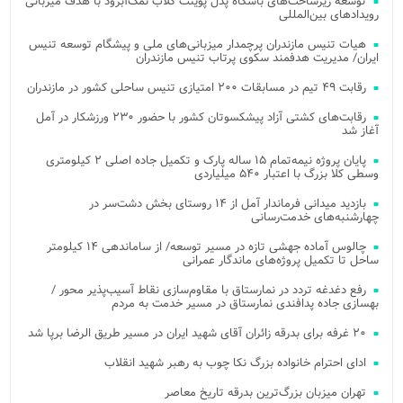
توسعه زیرساخت‌های باشگاه پدل پوینت کلاب نمک‌آبرود با هدف میزبانی
رویدادهای بین‌المللی
هیات تنیس مازندران پرچمدار میزبانی‌های ملی و پیشگام توسعه تنیس
ایران/ مدیریت هدفمند سکوی پرتاب تنیس مازندران
رقابت ۴۹ تیم در مسابقات ۲۰۰ امتیازی تنیس ساحلی کشور در مازندران
رقابت‌های کشتی آزاد پیشکسوتان کشور با حضور ۲۳۰ ورزشکار در آمل
آغاز شد
پایان پروژه نیمه‌تمام ۱۵ ساله پارک و تکمیل جاده اصلی ۲ کیلومتری
وسطی کلا بزرگ با اعتبار ۵۴۰ میلیاردی
بازدید میدانی فرماندار آمل از ۱۴ روستای بخش دشت‌سر در
چهارشنبه‌های خدمت‌رسانی
چالوس آماده جهشی تازه در مسیر توسعه/ از ساماندهی ۱۴ کیلومتر
ساحل تا تکمیل پروژه‌های ماندگار عمرانی
رفع دغدغه تردد در نمارستاق با مقاوم‌سازی نقاط آسیب‌پذیر محور /
بهسازی جاده پدافندی نمارستاق در مسیر خدمت به مردم
۲۰ غرفه برای بدرقه زائران آقای شهید ایران در مسیر طریق الرضا برپا شد
ادای احترام خانواده بزرگ نکا چوب به رهبر شهید انقلاب
تهران میزبان بزرگ‌ترین بدرقه تاریخ معاصر