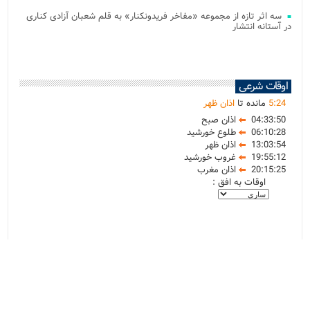
سه اثر تازه از مجموعه «مفاخر فریدونکنار» به قلم شعبان آزادی کناری
در آستانه انتشار
اوقات شرعی
24
:
5
مانده تا
اذان ظهر
04:33:50
اذان صبح
06:10:28
طلوع خورشید
13:03:54
اذان ظهر
19:55:12
غروب خورشید
20:15:25
اذان مغرب
اوقات به افق :