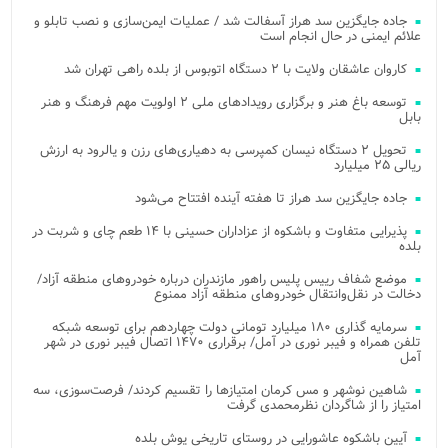
جاده جایگزین سد هراز آسفالت شد / عملیات ایمن‌سازی و نصب تابلو و
علائم ایمنی در حال انجام است
کاروان عاشقان ولایت با ۲ دستگاه اتوبوس از بلده راهی تهران شد
توسعه باغ هنر و برگزاری رویدادهای ملی ۲ اولویت مهم فرهنگ و هنر
بابل
تحویل ۲ دستگاه نیسان کمپرسی به دهیاری‌های رزن و یالرود به ارزش
ریالی ۲۵ میلیارد
جاده جایگزین سد هراز تا هفته آینده افتتاح می‌شود
پذیرایی متفاوت و باشکوه از عزاداران حسینی با ۱۴ طعم چای و شربت در
بلده
موضع شفاف رییس پلیس راهور مازندران درباره خودروهای منطقه آزاد/
دخالت در نقل‌وانتقال خودروهای منطقه آزاد ممنوع
سرمایه گذاری ۱۸۰ میلیارد تومانی دولت چهاردهم برای توسعه شبکه
تلفن همراه و فیبر نوری در آمل/ برقراری ۱۴۷۰ اتصال فیبر نوری در شهر
آمل
شاهین نوشهر و مس کرمان امتیازها را تقسیم کردند/ فرصت‌سوزی، سه
امتیاز را از شاگردان نظرمحمدی گرفت
آیین باشکوه عاشورایی در روستای تاریخی یوش بلده