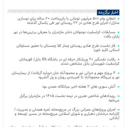
اخبار برگزیده
اعطای وام ۵۰۰ میلیون تومانی با بازپرداخت ۲۰ ساله برای نوسازی
منازل/ اجرای طرح هادی در ۲۲ روستای نور طی یکسال گذشته
مسابقات کراسفیت نوجوانان دختر مازندران با معرفی برترین‌ها در نور
پایان یافت
فاز نخست طرح هادی روستای چماز کلا چمستان با حضور مسئولان
استانی کلید خورد
رقابت نفسگیر ۲۰ ورزشکار حرفه ای در باشگاه RX بابل/ قهرمانان
کراسفیت شهرستان بابل مشخص شدند
۴ پروژه مهم و حیاتی نور و محمودآباد جان دوباره گرفتند/ از بیمارستان
نور و نیروگاه محمودآباد تا کمربندی رویان و پل آلشرود
آتش‌ سوزی‌ های ۲ هفته اخیر میانکاله عمدی بود
رویدادهای شاخص هنری در نیمه نخست ۱۴۰۵ در مازندران برگزار
می‌شود
اجرای پروژه‌های عمرانی بزرگ در مریج‌محله ثمره همدلی و مدیریت /
کارنامه درخشان دهیاری و شورای اسلامی مریج‌محله در مسیر توسعه و
آبادانی