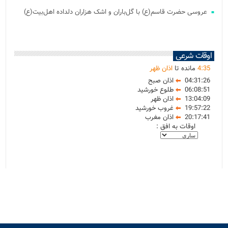
عروسی حضرت قاسم(ع) با گل‌باران و اشک هزاران دلداده اهل‌بیت(ع)
اوقات شرعی
35
:
4
مانده تا
اذان ظهر
04:31:26
اذان صبح
06:08:51
طلوع خورشید
13:04:09
اذان ظهر
19:57:22
غروب خورشید
20:17:41
اذان مغرب
اوقات به افق :