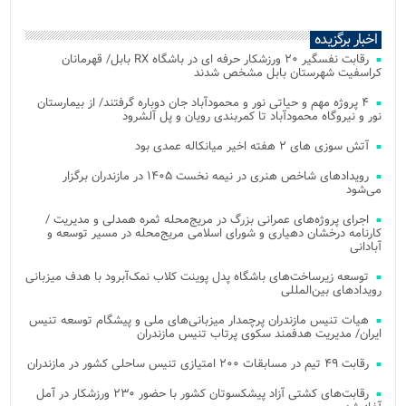
اخبار برگزیده
رقابت نفسگیر ۲۰ ورزشکار حرفه ای در باشگاه RX بابل/ قهرمانان
کراسفیت شهرستان بابل مشخص شدند
۴ پروژه مهم و حیاتی نور و محمودآباد جان دوباره گرفتند/ از بیمارستان
نور و نیروگاه محمودآباد تا کمربندی رویان و پل آلشرود
آتش‌ سوزی‌ های ۲ هفته اخیر میانکاله عمدی بود
رویدادهای شاخص هنری در نیمه نخست ۱۴۰۵ در مازندران برگزار
می‌شود
اجرای پروژه‌های عمرانی بزرگ در مریج‌محله ثمره همدلی و مدیریت /
کارنامه درخشان دهیاری و شورای اسلامی مریج‌محله در مسیر توسعه و
آبادانی
توسعه زیرساخت‌های باشگاه پدل پوینت کلاب نمک‌آبرود با هدف میزبانی
رویدادهای بین‌المللی
هیات تنیس مازندران پرچمدار میزبانی‌های ملی و پیشگام توسعه تنیس
ایران/ مدیریت هدفمند سکوی پرتاب تنیس مازندران
رقابت ۴۹ تیم در مسابقات ۲۰۰ امتیازی تنیس ساحلی کشور در مازندران
رقابت‌های کشتی آزاد پیشکسوتان کشور با حضور ۲۳۰ ورزشکار در آمل