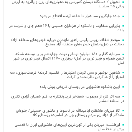
تحویل ۲ دستگاه نیسان کمپرسی به دهیاری‌های رزن و یالرود به ارزش
ریالی ۲۵ میلیارد
جاده جایگزین سد هراز تا هفته آینده افتتاح می‌شود
پذیرایی متفاوت و باشکوه از عزاداران حسینی با ۱۴ طعم چای و شربت در
بلده
موضع شفاف رییس پلیس راهور مازندران درباره خودروهای منطقه آزاد/
دخالت در نقل‌وانتقال خودروهای منطقه آزاد ممنوع
سرمایه گذاری ۱۸۰ میلیارد تومانی دولت چهاردهم برای توسعه شبکه
تلفن همراه و فیبر نوری در آمل/ برقراری ۱۴۷۰ اتصال فیبر نوری در شهر
آمل
شاهین نوشهر و مس کرمان امتیازها را تقسیم کردند/ فرصت‌سوزی، سه
امتیاز را از شاگردان نظرمحمدی گرفت
آیین باشکوه عاشورایی در روستای تاریخی یوش بلده
سه اثر تازه از مجموعه «مفاخر فریدونکنار» به قلم شعبان آزادی کناری
در آستانه انتشار
کلا میزبان عاشقان اباعبدالله در تاسوعا و عاشورای حسینی/ جلوه‌ای
ماندگار از عزاداری مردم روستای چل در امامزاده روستای کلا
اورطشت؛ میزبان یکی از کهن‌ترین آیین‌های عاشورایی ایران با قدمتی
بیش از ۶۰۰ سال