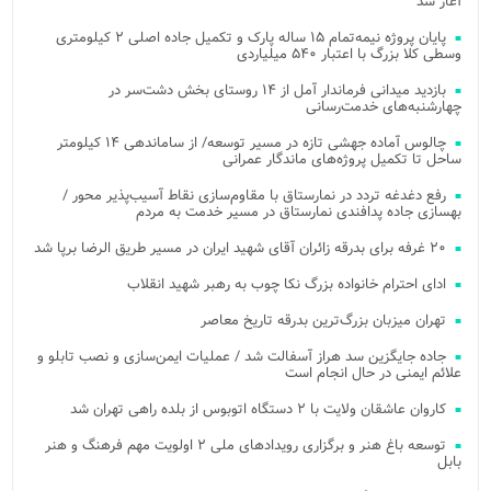
آغاز شد
پایان پروژه نیمه‌تمام ۱۵ ساله پارک و تکمیل جاده اصلی ۲ کیلومتری
وسطی کلا بزرگ با اعتبار ۵۴۰ میلیاردی
بازدید میدانی فرماندار آمل از ۱۴ روستای بخش دشت‌سر در
چهارشنبه‌های خدمت‌رسانی
چالوس آماده جهشی تازه در مسیر توسعه/ از ساماندهی ۱۴ کیلومتر
ساحل تا تکمیل پروژه‌های ماندگار عمرانی
رفع دغدغه تردد در نمارستاق با مقاوم‌سازی نقاط آسیب‌پذیر محور /
بهسازی جاده پدافندی نمارستاق در مسیر خدمت به مردم
۲۰ غرفه برای بدرقه زائران آقای شهید ایران در مسیر طریق الرضا برپا شد
ادای احترام خانواده بزرگ نکا چوب به رهبر شهید انقلاب
تهران میزبان بزرگ‌ترین بدرقه تاریخ معاصر
جاده جایگزین سد هراز آسفالت شد / عملیات ایمن‌سازی و نصب تابلو و
علائم ایمنی در حال انجام است
کاروان عاشقان ولایت با ۲ دستگاه اتوبوس از بلده راهی تهران شد
توسعه باغ هنر و برگزاری رویدادهای ملی ۲ اولویت مهم فرهنگ و هنر
بابل