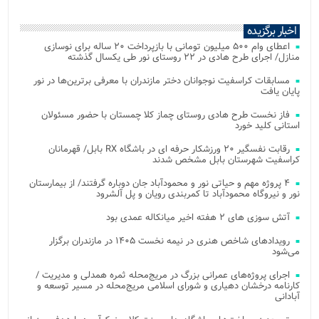
اخبار برگزیده
اعطای وام ۵۰۰ میلیون تومانی با بازپرداخت ۲۰ ساله برای نوسازی
منازل/ اجرای طرح هادی در ۲۲ روستای نور طی یکسال گذشته
مسابقات کراسفیت نوجوانان دختر مازندران با معرفی برترین‌ها در نور
پایان یافت
فاز نخست طرح هادی روستای چماز کلا چمستان با حضور مسئولان
استانی کلید خورد
رقابت نفسگیر ۲۰ ورزشکار حرفه ای در باشگاه RX بابل/ قهرمانان
کراسفیت شهرستان بابل مشخص شدند
۴ پروژه مهم و حیاتی نور و محمودآباد جان دوباره گرفتند/ از بیمارستان
نور و نیروگاه محمودآباد تا کمربندی رویان و پل آلشرود
آتش‌ سوزی‌ های ۲ هفته اخیر میانکاله عمدی بود
رویدادهای شاخص هنری در نیمه نخست ۱۴۰۵ در مازندران برگزار
می‌شود
اجرای پروژه‌های عمرانی بزرگ در مریج‌محله ثمره همدلی و مدیریت /
کارنامه درخشان دهیاری و شورای اسلامی مریج‌محله در مسیر توسعه و
آبادانی