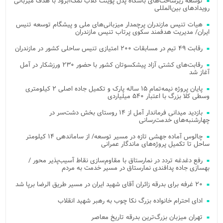
توسعه زیرساخت‌های باشگاه پدل پوینت کلاب نمک‌آبرود با هدف میزبانی
رویدادهای بین‌المللی
هیات تنیس مازندران پرچمدار میزبانی‌های ملی و پیشگام توسعه تنیس
ایران/ مدیریت هدفمند سکوی پرتاب تنیس مازندران
رقابت ۴۹ تیم در مسابقات ۲۰۰ امتیازی تنیس ساحلی کشور در مازندران
رقابت‌های کشتی آزاد پیشکسوتان کشور با حضور ۲۳۰ ورزشکار در آمل
آغاز شد
پایان پروژه نیمه‌تمام ۱۵ ساله پارک و تکمیل جاده اصلی ۲ کیلومتری
وسطی کلا بزرگ با اعتبار ۵۴۰ میلیاردی
بازدید میدانی فرماندار آمل از ۱۴ روستای بخش دشت‌سر در
چهارشنبه‌های خدمت‌رسانی
چالوس آماده جهشی تازه در مسیر توسعه/ از ساماندهی ۱۴ کیلومتر
ساحل تا تکمیل پروژه‌های ماندگار عمرانی
رفع دغدغه تردد در نمارستاق با مقاوم‌سازی نقاط آسیب‌پذیر محور /
بهسازی جاده پدافندی نمارستاق در مسیر خدمت به مردم
۲۰ غرفه برای بدرقه زائران آقای شهید ایران در مسیر طریق الرضا برپا شد
ادای احترام خانواده بزرگ نکا چوب به رهبر شهید انقلاب
تهران میزبان بزرگ‌ترین بدرقه تاریخ معاصر