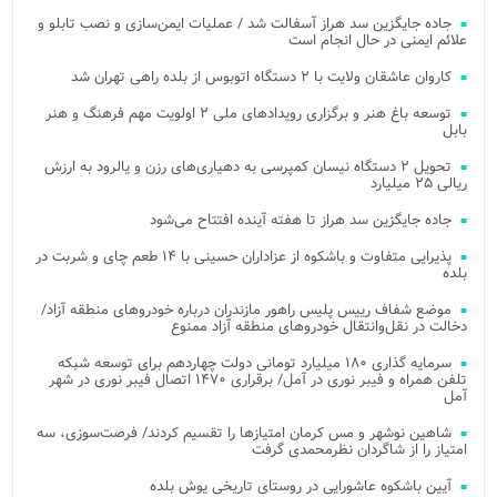
جاده جایگزین سد هراز آسفالت شد / عملیات ایمن‌سازی و نصب تابلو و
علائم ایمنی در حال انجام است
کاروان عاشقان ولایت با ۲ دستگاه اتوبوس از بلده راهی تهران شد
توسعه باغ هنر و برگزاری رویدادهای ملی ۲ اولویت مهم فرهنگ و هنر
بابل
تحویل ۲ دستگاه نیسان کمپرسی به دهیاری‌های رزن و یالرود به ارزش
ریالی ۲۵ میلیارد
جاده جایگزین سد هراز تا هفته آینده افتتاح می‌شود
پذیرایی متفاوت و باشکوه از عزاداران حسینی با ۱۴ طعم چای و شربت در
بلده
موضع شفاف رییس پلیس راهور مازندران درباره خودروهای منطقه آزاد/
دخالت در نقل‌وانتقال خودروهای منطقه آزاد ممنوع
سرمایه گذاری ۱۸۰ میلیارد تومانی دولت چهاردهم برای توسعه شبکه
تلفن همراه و فیبر نوری در آمل/ برقراری ۱۴۷۰ اتصال فیبر نوری در شهر
آمل
شاهین نوشهر و مس کرمان امتیازها را تقسیم کردند/ فرصت‌سوزی، سه
امتیاز را از شاگردان نظرمحمدی گرفت
آیین باشکوه عاشورایی در روستای تاریخی یوش بلده