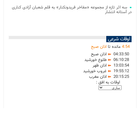
سه اثر تازه از مجموعه «مفاخر فریدونکنار» به قلم شعبان آزادی کناری
در آستانه انتشار
اوقات شرعی
54
:
4
مانده تا
اذان صبح
04:33:50
اذان صبح
06:10:28
طلوع خورشید
13:03:54
اذان ظهر
19:55:12
غروب خورشید
20:15:25
اذان مغرب
اوقات به افق :