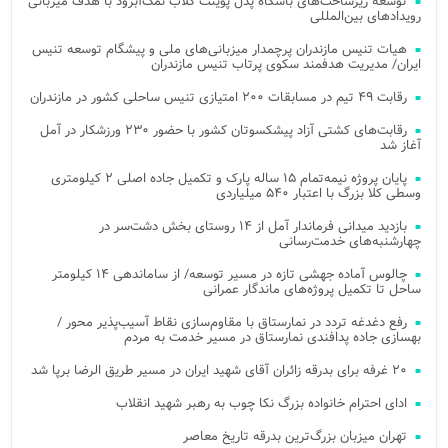
توسعه زیرساخت‌های باشگاه پدل پوینت کلاب نمک‌آبرود با هدف میزبانی
رویدادهای بین‌المللی
هیات تنیس مازندران پرچمدار میزبانی‌های ملی و پیشگام توسعه تنیس
ایران/ مدیریت هدفمند سکوی پرتاب تنیس مازندران
رقابت ۴۹ تیم در مسابقات ۲۰۰ امتیازی تنیس ساحلی کشور در مازندران
رقابت‌های کشتی آزاد پیشکسوتان کشور با حضور ۲۳۰ ورزشکار در آمل
آغاز شد
پایان پروژه نیمه‌تمام ۱۵ ساله پارک و تکمیل جاده اصلی ۲ کیلومتری
وسطی کلا بزرگ با اعتبار ۵۴۰ میلیاردی
بازدید میدانی فرماندار آمل از ۱۴ روستای بخش دشت‌سر در
چهارشنبه‌های خدمت‌رسانی
چالوس آماده جهشی تازه در مسیر توسعه/ از ساماندهی ۱۴ کیلومتر
ساحل تا تکمیل پروژه‌های ماندگار عمرانی
رفع دغدغه تردد در نمارستاق با مقاوم‌سازی نقاط آسیب‌پذیر محور /
بهسازی جاده پدافندی نمارستاق در مسیر خدمت به مردم
۲۰ غرفه برای بدرقه زائران آقای شهید ایران در مسیر طریق الرضا برپا شد
ادای احترام خانواده بزرگ نکا چوب به رهبر شهید انقلاب
تهران میزبان بزرگ‌ترین بدرقه تاریخ معاصر