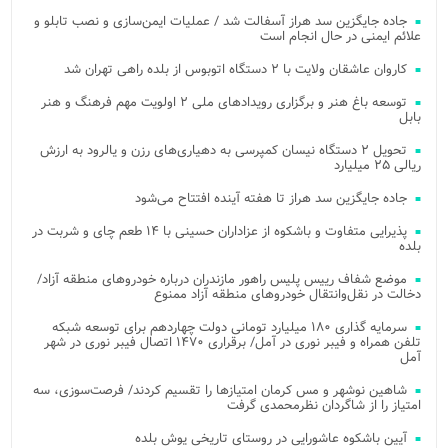
جاده جایگزین سد هراز آسفالت شد / عملیات ایمن‌سازی و نصب تابلو و
علائم ایمنی در حال انجام است
کاروان عاشقان ولایت با ۲ دستگاه اتوبوس از بلده راهی تهران شد
توسعه باغ هنر و برگزاری رویدادهای ملی ۲ اولویت مهم فرهنگ و هنر
بابل
تحویل ۲ دستگاه نیسان کمپرسی به دهیاری‌های رزن و یالرود به ارزش
ریالی ۲۵ میلیارد
جاده جایگزین سد هراز تا هفته آینده افتتاح می‌شود
پذیرایی متفاوت و باشکوه از عزاداران حسینی با ۱۴ طعم چای و شربت در
بلده
موضع شفاف رییس پلیس راهور مازندران درباره خودروهای منطقه آزاد/
دخالت در نقل‌وانتقال خودروهای منطقه آزاد ممنوع
سرمایه گذاری ۱۸۰ میلیارد تومانی دولت چهاردهم برای توسعه شبکه
تلفن همراه و فیبر نوری در آمل/ برقراری ۱۴۷۰ اتصال فیبر نوری در شهر
آمل
شاهین نوشهر و مس کرمان امتیازها را تقسیم کردند/ فرصت‌سوزی، سه
امتیاز را از شاگردان نظرمحمدی گرفت
آیین باشکوه عاشورایی در روستای تاریخی یوش بلده