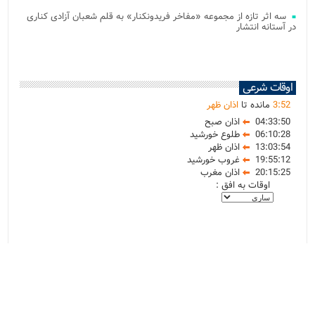
سه اثر تازه از مجموعه «مفاخر فریدونکنار» به قلم شعبان آزادی کناری
در آستانه انتشار
اوقات شرعی
52
:
3
مانده تا
اذان ظهر
04:33:50
اذان صبح
06:10:28
طلوع خورشید
13:03:54
اذان ظهر
19:55:12
غروب خورشید
20:15:25
اذان مغرب
اوقات به افق :