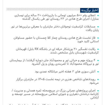
اخبار برگزیده
اعطای وام ۵۰۰ میلیون تومانی با بازپرداخت ۲۰ ساله برای نوسازی
منازل/ اجرای طرح هادی در ۲۲ روستای نور طی یکسال گذشته
مسابقات کراسفیت نوجوانان دختر مازندران با معرفی برترین‌ها در نور
پایان یافت
فاز نخست طرح هادی روستای چماز کلا چمستان با حضور مسئولان
استانی کلید خورد
رقابت نفسگیر ۲۰ ورزشکار حرفه ای در باشگاه RX بابل/ قهرمانان
کراسفیت شهرستان بابل مشخص شدند
۴ پروژه مهم و حیاتی نور و محمودآباد جان دوباره گرفتند/ از بیمارستان
نور و نیروگاه محمودآباد تا کمربندی رویان و پل آلشرود
آتش‌ سوزی‌ های ۲ هفته اخیر میانکاله عمدی بود
رویدادهای شاخص هنری در نیمه نخست ۱۴۰۵ در مازندران برگزار
می‌شود
اجرای پروژه‌های عمرانی بزرگ در مریج‌محله ثمره همدلی و مدیریت /
کارنامه درخشان دهیاری و شورای اسلامی مریج‌محله در مسیر توسعه و
آبادانی