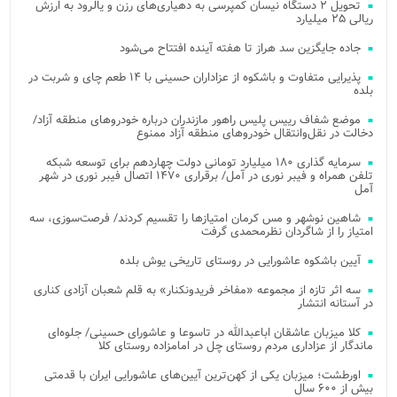
تحویل ۲ دستگاه نیسان کمپرسی به دهیاری‌های رزن و یالرود به ارزش
ریالی ۲۵ میلیارد
جاده جایگزین سد هراز تا هفته آینده افتتاح می‌شود
پذیرایی متفاوت و باشکوه از عزاداران حسینی با ۱۴ طعم چای و شربت در
بلده
موضع شفاف رییس پلیس راهور مازندران درباره خودروهای منطقه آزاد/
دخالت در نقل‌وانتقال خودروهای منطقه آزاد ممنوع
سرمایه گذاری ۱۸۰ میلیارد تومانی دولت چهاردهم برای توسعه شبکه
تلفن همراه و فیبر نوری در آمل/ برقراری ۱۴۷۰ اتصال فیبر نوری در شهر
آمل
شاهین نوشهر و مس کرمان امتیازها را تقسیم کردند/ فرصت‌سوزی، سه
امتیاز را از شاگردان نظرمحمدی گرفت
آیین باشکوه عاشورایی در روستای تاریخی یوش بلده
سه اثر تازه از مجموعه «مفاخر فریدونکنار» به قلم شعبان آزادی کناری
در آستانه انتشار
کلا میزبان عاشقان اباعبدالله در تاسوعا و عاشورای حسینی/ جلوه‌ای
ماندگار از عزاداری مردم روستای چل در امامزاده روستای کلا
اورطشت؛ میزبان یکی از کهن‌ترین آیین‌های عاشورایی ایران با قدمتی
بیش از ۶۰۰ سال