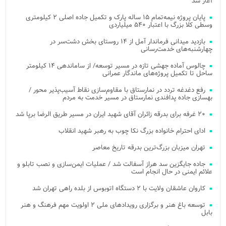
آغاز شد
پایان پروژه نیمه‌تمام ۱۵ ساله پارک و تکمیل جاده اصلی ۲ کیلومتری
وسطی کلا بزرگ با اعتبار ۵۴۰ میلیاردی
بازدید میدانی فرماندار آمل از ۱۴ روستای بخش دشت‌سر در
چهارشنبه‌های خدمت‌رسانی
چالوس آماده جهشی تازه در مسیر توسعه/ از ساماندهی ۱۴ کیلومتر
ساحل تا تکمیل پروژه‌های ماندگار عمرانی
رفع دغدغه تردد در نمارستاق با مقاوم‌سازی نقاط آسیب‌پذیر محور /
بهسازی جاده پدافندی نمارستاق در مسیر خدمت به مردم
۲۰ غرفه برای بدرقه زائران آقای شهید ایران در مسیر طریق الرضا برپا شد
ادای احترام خانواده بزرگ نکا چوب به رهبر شهید انقلاب
تهران میزبان بزرگ‌ترین بدرقه تاریخ معاصر
جاده جایگزین سد هراز آسفالت شد / عملیات ایمن‌سازی و نصب تابلو و
علائم ایمنی در حال انجام است
کاروان عاشقان ولایت با ۲ دستگاه اتوبوس از بلده راهی تهران شد
توسعه باغ هنر و برگزاری رویدادهای ملی ۲ اولویت مهم فرهنگ و هنر
بابل