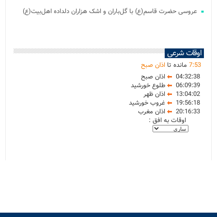
عروسی حضرت قاسم(ع) با گل‌باران و اشک هزاران دلداده اهل‌بیت(ع)
اوقات شرعی
53
:
7
مانده تا
اذان صبح
04:32:38
اذان صبح
06:09:39
طلوع خورشید
13:04:02
اذان ظهر
19:56:18
غروب خورشید
20:16:33
اذان مغرب
اوقات به افق :