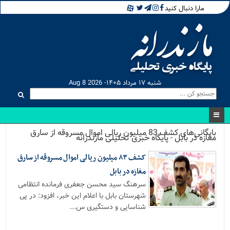
مارا دنبال کنید
شنبه ۱۷ مرداد ۱۴۰۵- Aug 8 2026
بایگانی‌های کشف 83 میلیون ریالی اموال مسروقه از سارق
مغازه در بابل - پایگاه خبری تحلیلی مازندرانه
کشف ۸۳ میلیون ریالی اموال مسروقه از سارق
مغازه در بابل
سرهنگ سید محسن جعفری فرمانده انتظامی
شهرستان بابل با اعلام این خبر، افزود: در پی
شناسایی و دستگیری س...