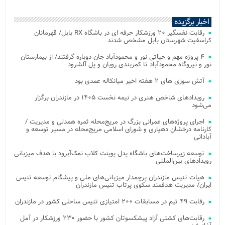
اخبار برگزیده
رقابت نفسگیر ۲۰ ورزشکار حرفه ای در باشگاه RX بابل/ قهرمانان
کراسفیت شهرستان بابل مشخص شدند
۴ پروژه مهم و حیاتی نور و محمودآباد جان دوباره گرفتند/ از بیمارستان
نور و نیروگاه محمودآباد تا کمربندی رویان و پل آلشرود
آتش‌ سوزی‌ های ۲ هفته اخیر میانکاله عمدی بود
رویدادهای شاخص هنری در نیمه نخست ۱۴۰۵ در مازندران برگزار
می‌شود
اجرای پروژه‌های عمرانی بزرگ در مریج‌محله ثمره همدلی و مدیریت /
کارنامه درخشان دهیاری و شورای اسلامی مریج‌محله در مسیر توسعه و
آبادانی
توسعه زیرساخت‌های باشگاه پدل پوینت کلاب نمک‌آبرود با هدف میزبانی
رویدادهای بین‌المللی
هیات تنیس مازندران پرچمدار میزبانی‌های ملی و پیشگام توسعه تنیس
ایران/ مدیریت هدفمند سکوی پرتاب تنیس مازندران
رقابت ۴۹ تیم در مسابقات ۲۰۰ امتیازی تنیس ساحلی کشور در مازندران
رقابت‌های کشتی آزاد پیشکسوتان کشور با حضور ۲۳۰ ورزشکار در آمل