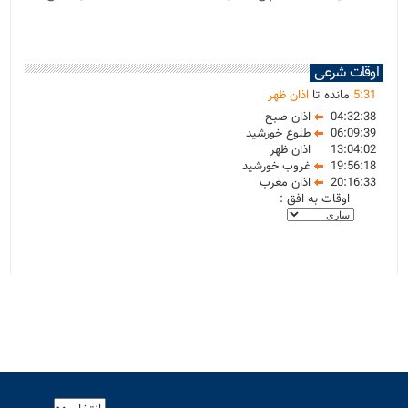
اوقات شرعی
31
:
5
مانده تا
اذان ظهر
04:32:38
اذان صبح
06:09:39
طلوع خورشید
13:04:02
اذان ظهر
19:56:18
غروب خورشید
20:16:33
اذان مغرب
اوقات به افق :