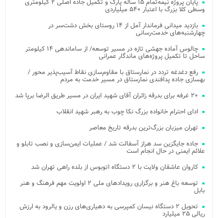
پایان پروژه نیمه‌تمام ۱۵ ساله پارک و تکمیل جاده اصلی ۲ کیلومتری
وسطی کلا بزرگ با اعتبار ۵۴۰ میلیاردی
بازدید میدانی فرماندار آمل از ۱۴ روستای بخش دشت‌سر در
چهارشنبه‌های خدمت‌رسانی
چالوس آماده جهشی تازه در مسیر توسعه/ از ساماندهی ۱۴ کیلومتر
ساحل تا تکمیل پروژه‌های ماندگار عمرانی
رفع دغدغه تردد در نمارستاق با مقاوم‌سازی نقاط آسیب‌پذیر محور /
بهسازی جاده پدافندی نمارستاق در مسیر خدمت به مردم
۲۰ غرفه برای بدرقه زائران آقای شهید ایران در مسیر طریق الرضا برپا شد
ادای احترام خانواده بزرگ نکا چوب به رهبر شهید انقلاب
تهران میزبان بزرگ‌ترین بدرقه تاریخ معاصر
جاده جایگزین سد هراز آسفالت شد / عملیات ایمن‌سازی و نصب تابلو و
علائم ایمنی در حال انجام است
کاروان عاشقان ولایت با ۲ دستگاه اتوبوس از بلده راهی تهران شد
توسعه باغ هنر و برگزاری رویدادهای ملی ۲ اولویت مهم فرهنگ و هنر
بابل
تحویل ۲ دستگاه نیسان کمپرسی به دهیاری‌های رزن و یالرود به ارزش
ریالی ۲۵ میلیارد