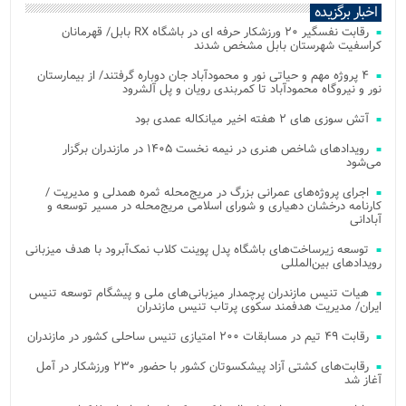
اخبار برگزیده
رقابت نفسگیر ۲۰ ورزشکار حرفه ای در باشگاه RX بابل/ قهرمانان
کراسفیت شهرستان بابل مشخص شدند
۴ پروژه مهم و حیاتی نور و محمودآباد جان دوباره گرفتند/ از بیمارستان
نور و نیروگاه محمودآباد تا کمربندی رویان و پل آلشرود
آتش‌ سوزی‌ های ۲ هفته اخیر میانکاله عمدی بود
رویدادهای شاخص هنری در نیمه نخست ۱۴۰۵ در مازندران برگزار
می‌شود
اجرای پروژه‌های عمرانی بزرگ در مریج‌محله ثمره همدلی و مدیریت /
کارنامه درخشان دهیاری و شورای اسلامی مریج‌محله در مسیر توسعه و
آبادانی
توسعه زیرساخت‌های باشگاه پدل پوینت کلاب نمک‌آبرود با هدف میزبانی
رویدادهای بین‌المللی
هیات تنیس مازندران پرچمدار میزبانی‌های ملی و پیشگام توسعه تنیس
ایران/ مدیریت هدفمند سکوی پرتاب تنیس مازندران
رقابت ۴۹ تیم در مسابقات ۲۰۰ امتیازی تنیس ساحلی کشور در مازندران
رقابت‌های کشتی آزاد پیشکسوتان کشور با حضور ۲۳۰ ورزشکار در آمل
آغاز شد