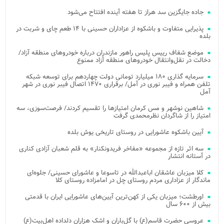
جاده جایگزین سد هراز تا هفته آینده افتتاح می‌شود
پذیرایی متفاوت و باشکوه از عزاداران حسینی با ۱۴ طعم چای و شربت در
بلده
موضع شفاف رییس پلیس راهور مازندران درباره خودروهای منطقه آزاد/
دخالت در نقل‌وانتقال خودروهای منطقه آزاد ممنوع
سرمایه گذاری ۱۸۰ میلیارد تومانی دولت چهاردهم برای توسعه شبکه
تلفن همراه و فیبر نوری در آمل/ برقراری ۱۴۷۰ اتصال فیبر نوری در شهر
آمل
شاهین نوشهر و مس کرمان امتیازها را تقسیم کردند/ فرصت‌سوزی، سه
امتیاز را از شاگردان نظرمحمدی گرفت
آیین باشکوه عاشورایی در روستای تاریخی یوش بلده
سه اثر تازه از مجموعه «مفاخر فریدونکنار» به قلم شعبان آزادی کناری
در آستانه انتشار
کلا میزبان عاشقان اباعبدالله در تاسوعا و عاشورای حسینی/ جلوه‌ای
ماندگار از عزاداری مردم روستای چل در امامزاده روستای کلا
اورطشت؛ میزبان یکی از کهن‌ترین آیین‌های عاشورایی ایران با قدمتی
بیش از ۶۰۰ سال
عروسی حضرت قاسم(ع) با گل‌باران و اشک هزاران دلداده اهل‌بیت(ع)