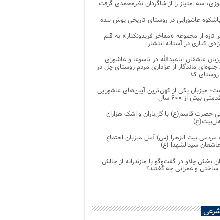
زی، سه امتیاز را از شاگردان نظرمحمدی گرفت
باشکوه عاشورایی در روستای تاریخی یوش بلده
ر تازه از مجموعه «مفاخر فریدونکنار» به قلم
ادی کناری در آستانه انتشار
زبان عاشقان اباعبدالله در تاسوعا و عاشورای
لوه‌ای ماندگار از عزاداری مردم روستای چل در
 روستای کلا
ت؛ میزبان یکی از کهن‌ترین آیین‌های عاشورایی
متی بیش از ۶۰۰ سال
 حضرت قاسم(ع) با گل‌باران و اشک هزاران
هل‌بیت(ع)
مردمی بیت‌ الزهرا (س) آمل میزبان اجتماع
عاشقان سیدالشهدا (ع)
ان بخش چلاو در گفت‌وگو با مازندرانه از چالش
 ساختی و عمرانی چه گفتند؟
شرعی