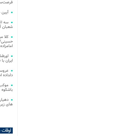
فرصت‌سو
آیین 
سه اث
شعبان آز
کلا می
حسینی/ ج
امامزاده
اورطش
ایران با قد
عروسی
دلداده ا
موکب 
باشکوه 
دهیار
های زیر
اوقات 