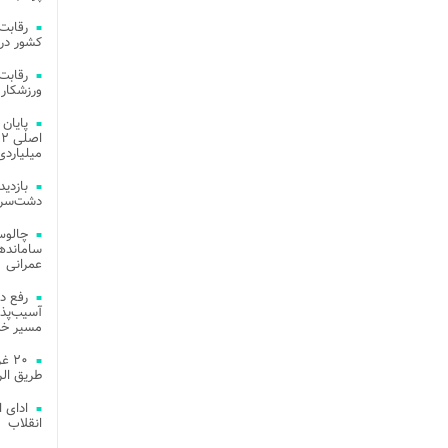
کشور در 
ورزشکار 
میلیاردی
دشت‌سر 
چالوس
عمرانی
رفع د
آسیب‌پذی
مسیر خد
۲۰ 
طریق الر
ادای 
انقلاب