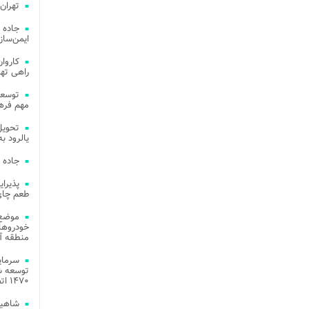
تهران
جاده 
ایمن‌ساز
راهی ته
مهم فره
یالرود به ار
جاده 
طعم چای
موضع 
خودروهای
منطقه آز
توسعه شب
۱۴۷۰ اتصال فیبر نوری در شهر آمل
شاهین