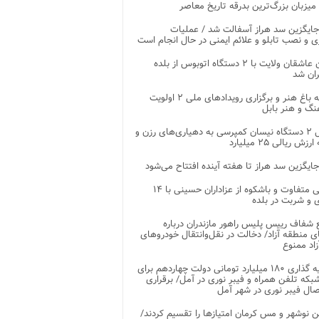
 میزبان بزرگ‌ترین بدرقه تاریخ معاصر
جایگزین سد هراز آسفالت شد / عملیات
ی و نصب تابلو و علائم ایمنی در حال انجام است
کاروان عاشقان ولایت با ۲ دستگاه اتوبوس از بلده
ران شد
توسعه باغ هنر و برگزاری رویدادهای ملی ۲ اولویت
نگ و هنر بابل
تحویل ۲ دستگاه نیسان کمپرسی به دهیاری‌های رزن و
زش ریالی ۲۵ میلیارد
جایگزین سد هراز تا هفته آینده افتتاح می‌شود
پذیرایی متفاوت و باشکوه از عزاداران حسینی با ۱۴
 و شربت در بلده
شفاف رییس پلیس راهور مازندران درباره
 منطقه آزاد/ دخالت در نقل‌وانتقال خودروهای
اد ممنوع
سرمایه گذاری ۱۸۰ میلیارد تومانی دولت چهاردهم برای
که تلفن همراه و فیبر نوری در آمل/ برقراری
 نوشهر و مس کرمان امتیازها را تقسیم کردند/