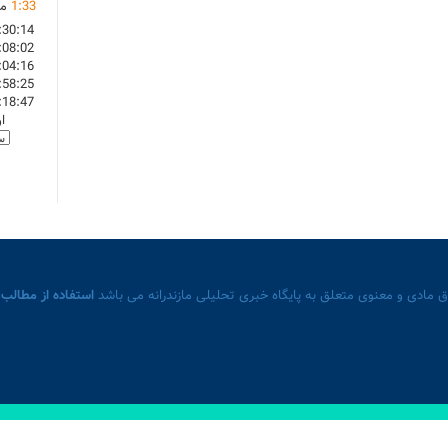
33
:
1
ما
:30:14
:08:02
:04:16
:58:25
:18:47
ا
 مادی و معنوی متعلق به پایگاه خبری تحلیلی مازندرانه می باشد
استفاده از مطالب 