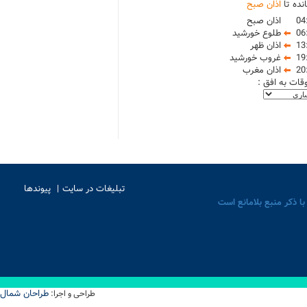
نده تا
اذان صبح
04
اذان صبح
06
طلوع خورشید
13
اذان ظهر
19
غروب خورشید
20
اذان مغرب
وقات به افق :
تبلیغات در سایت
پیوندها
با ذکر منبع بلامانع است
طراحان شمال
طراحی و اجرا: