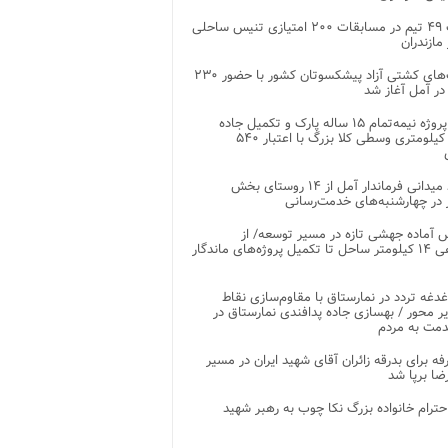
رقابت ۴۹ تیم در مسابقات ۲۰۰ امتیازی تنیس ساحلی
مازندران
رقابت‌های کشتی آزاد پیشکسوتان کشور با حضور ۲۳۰
در آمل آغاز شد
پایان پروژه نیمه‌تمام ۱۵ ساله پارک و تکمیل جاده
اصلی ۲ کیلومتری وسطی کلا بزرگ با اعتبار ۵۴۰
بازدید میدانی فرماندار آمل از ۱۴ روستای بخش
در چهارشنبه‌های خدمت‌رسانی
 آماده جهشی تازه در مسیر توسعه/ از
ساماندهی ۱۴ کیلومتر ساحل تا تکمیل پروژه‌های ماندگار
غدغه تردد در نمارستاق با مقاوم‌سازی نقاط
ر محور / بهسازی جاده پدافندی نمارستاق در
مت به مردم
غرفه برای بدرقه زائران آقای شهید ایران در مسیر
ضا برپا شد
احترام خانواده بزرگ نکا چوب به رهبر شهید