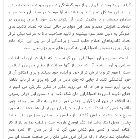
گرفتن روند وحدت آفرینی و از خود گذشتگی در بین نیرو های خود به نوعی
از سد این مشکل عبور کند و بتواند به آرا موجود در سبد رای خود سر و
سامان ببخشد و با متمرکز کردن آرا بتواند بخت خود را برای پیروزی در
انتخابات افزایش دهد و همه این موارد در حالی است که تعداد کاندیداهای
اصولگرا به دلیل عدم سوء پیشینه و تایید صلاحیت بالا به مراتب بیش تر از
تعداد کاندیداهای اصلاح طلب است و پراکندگی آرا در بین این افراد مانع
بزرگی برای دستیابی اصولگرایان به کرسی های سبز بهارستان است.
ماهیت اصلی جریان اصولگرایی این گونه است که افراد در آن باید انقلاب
اسلامی و آرمان های آن که یکی از آنها صیانت از نظام جمهوری اسلامی
است را مهم تر و با ارزش تر از خود و آینده خود ببینند و برای اعتلای آن از
خود گذشتگی کنند تا جایی که جان دادن در این راه برای ما از باب لغلغه
زبانی آرزو است و هر جا که می رویم مکرر در مکرر تکرارش می کنیم تا
خدای نکرده کسی به اصولگرایی مان شک نکند. با دانستن این فرض رسیدن
به ائتلاف در بین اصولگرایان چندان دور از ذهن به نظر نمی رسد، چون
بالاخره کسی که آمادگی دارد جان خود را برای این آرمان ها بدهد و به خون
سرخ خود بنشیند برایش گذشتن از جلوس بر صندلی سبز بهارستان نباید
چندان محل اعتنا باشد اما انگار اوضاع وارونه است و قطب نما ها باز از کار
افتاده است و کسی هم ککش نمی گزد که اگر در سال ۹۲ ثمره عدم
اتحادمان شد برجام ۱ ،که در آن غرور ملی مان را در صنعت هسته ای سر