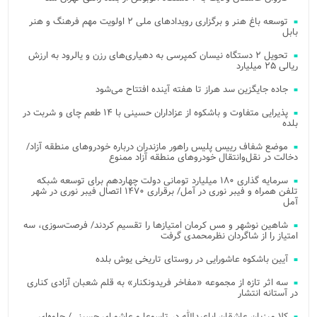
توسعه باغ هنر و برگزاری رویدادهای ملی ۲ اولویت مهم فرهنگ و هنر
بابل
تحویل ۲ دستگاه نیسان کمپرسی به دهیاری‌های رزن و یالرود به ارزش
ریالی ۲۵ میلیارد
جاده جایگزین سد هراز تا هفته آینده افتتاح می‌شود
پذیرایی متفاوت و باشکوه از عزاداران حسینی با ۱۴ طعم چای و شربت در
بلده
موضع شفاف رییس پلیس راهور مازندران درباره خودروهای منطقه آزاد/
دخالت در نقل‌وانتقال خودروهای منطقه آزاد ممنوع
سرمایه گذاری ۱۸۰ میلیارد تومانی دولت چهاردهم برای توسعه شبکه
تلفن همراه و فیبر نوری در آمل/ برقراری ۱۴۷۰ اتصال فیبر نوری در شهر
آمل
شاهین نوشهر و مس کرمان امتیازها را تقسیم کردند/ فرصت‌سوزی، سه
امتیاز را از شاگردان نظرمحمدی گرفت
آیین باشکوه عاشورایی در روستای تاریخی یوش بلده
سه اثر تازه از مجموعه «مفاخر فریدونکنار» به قلم شعبان آزادی کناری
در آستانه انتشار
کلا میزبان عاشقان اباعبدالله در تاسوعا و عاشورای حسینی/ جلوه‌ای