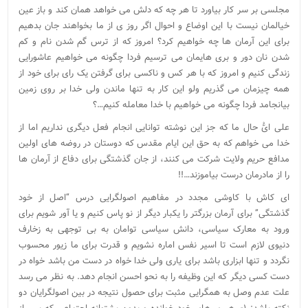
مجلسی بر سر کار بیاورد تا هر چه که دلش می خواهد همان کند و باز عین
خیالمان نیست با این اوضاع و احوال اگر روز ی از ما بخواهند جان بدهیم
برای این آرمان ها چه خواهیم کرد؟ امروز که از ترس گم شدن نام و کم
شدن نان دور و بری هایمان می ترسیم فردا چگونه می خواهیم عاشورایی
زندگی کنیم و امروز که با هر کس و ناکسی برای گرفتن یک رای برای خود از
همه چیزمان می گذریم ولو این کار به تنها ماندن ولی خدا بر روی زمین
بیانجامد فردا چگونه می خواهیم با خدا معامله کنیم…؟
علی ایُّ حال ما که جز این نوشته توانایی انجام فعل دیگری نداریم اما از
خدا می خواهم که به حق این ایام مقدس که دوستان در روضه های اولین
مدافع حریم ولایت شرکت می کنند، از جان گذشتگی برای دفاع از آرمان ها
را از مادرمان درست بیاموزند…!!
ای کاش با کاوشی مجدد در مفاهیم اصولگرایی درس “اصل از خود
گذشتگی” برای آرمان بزرگتر را یکبار دیگر از نو پاس کنیم و یا آور شویم برای
ورود به معارک سیاسی، دانش سیاسی توامان به بی توجهی به زخارف
دنیوی لازم است تا اسیر نفس اماره نشویم و قدرت برای ما زیور محسوب
نگردد و تنها ابزاری باشد برای یاری ولی خدا خواه در دست من باشد خواه در
دست کسی دیگر که این وظیفه را به نحو احسن انجام دهد. به نظر می رسد
علت عدم وصل به همگرایی مثبت برای حصول نتیجه در بین اصولگرایان دو