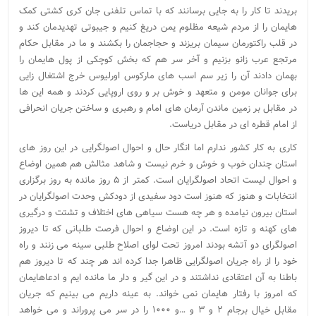
بریدند تا کار را به جایی برسانند که با تماس تلفنی جان کری کشتی کمک
هایمان را از مردم شیعه مظلوم یمن دریغ کنیم و جیبوتی تهدیدمان کند و
در قلب راکتورمان سیمان بریزند و حجاجمان را بکشند و ما در مقابل حکام
مرتجع عرب زانو بزنیم و آخر سر هم که بخش کوچکی از پول هایمان را
بهمان دادند آن را زیر سم اسب های مارکوس اورلیوس خرج اشتغال زایی
برای جوانان مومن و متعهد و خوش بر و روی اروپایی کردند و همه این ها
در مقابل بر زمین ماندن آرمان های امام و رهبری و ساختن جریان انحرافی
از امام قطره ای در مقابل دریاست.
کاری به کار کشور ندارم اما انگار حال و احوال اصولگرایی در این روز های
استان چندان خوب و خوش و خرم نیست و شاهد مثالش هم همین اوضاع
و احوال لیست اتحاد اصولگرایان است. کمتر از ۵ روز مانده به روز برگزاری
انتخابات و هنوز که هنوز است دود سفیدی از دودکش وحدت اصولگرایان در
استان بیرون نیامده و هر چه هست سیاهی های اختلاف و تشتت و درگیری
های کهنه و تازه است. در این اوضاع و احوال فرصت طلبانی که تا دیروز
اصولگرای دو آتشه بودند امروز تحت لوای اصلاح طلبی سینه می زنند و راه
خود را از راه جریان اصولگرایی ظاهرا جدا کرده اند هر چند که تا دیروز هم
باطنا به آن اعتقادی نداشتند و در این گیر و دار ما مانده ایم و ادعاهایمان
که امروز با رفتار هایمان نمی خواند. به عینه داریم می بینیم که جریان
مقابل خیال برجام ۲ و ۳ و …و ۱۰۰۰ را در سر می پروراند و می خواهد