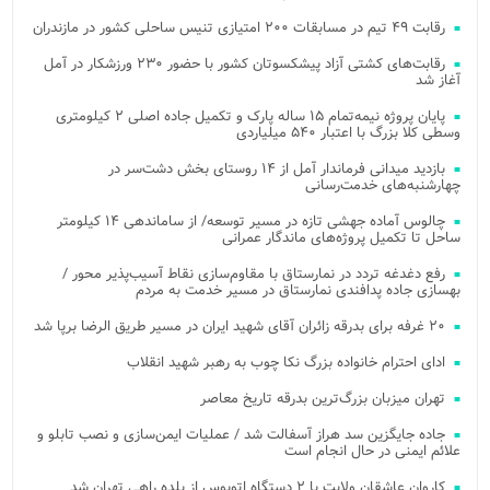
رقابت ۴۹ تیم در مسابقات ۲۰۰ امتیازی تنیس ساحلی کشور در مازندران
رقابت‌های کشتی آزاد پیشکسوتان کشور با حضور ۲۳۰ ورزشکار در آمل
آغاز شد
پایان پروژه نیمه‌تمام ۱۵ ساله پارک و تکمیل جاده اصلی ۲ کیلومتری
وسطی کلا بزرگ با اعتبار ۵۴۰ میلیاردی
بازدید میدانی فرماندار آمل از ۱۴ روستای بخش دشت‌سر در
چهارشنبه‌های خدمت‌رسانی
چالوس آماده جهشی تازه در مسیر توسعه/ از ساماندهی ۱۴ کیلومتر
ساحل تا تکمیل پروژه‌های ماندگار عمرانی
رفع دغدغه تردد در نمارستاق با مقاوم‌سازی نقاط آسیب‌پذیر محور /
بهسازی جاده پدافندی نمارستاق در مسیر خدمت به مردم
۲۰ غرفه برای بدرقه زائران آقای شهید ایران در مسیر طریق الرضا برپا شد
ادای احترام خانواده بزرگ نکا چوب به رهبر شهید انقلاب
تهران میزبان بزرگ‌ترین بدرقه تاریخ معاصر
جاده جایگزین سد هراز آسفالت شد / عملیات ایمن‌سازی و نصب تابلو و
علائم ایمنی در حال انجام است
کاروان عاشقان ولایت با ۲ دستگاه اتوبوس از بلده راهی تهران شد