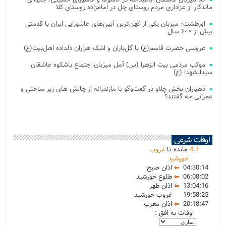
ماندگار از عزاداری مردم روستای چل در امامزاده روستای کلا
اورطشت؛ میزبان یکی از کهن‌ترین آیین‌های عاشورایی ایران با قدمتی
بیش از ۶۰۰ سال
عروسی حضرت قاسم(ع) با گل‌باران و اشک هزاران دلداده اهل‌بیت(ع)
موکب مردمی بیت‌ الزهرا (س) آمل میزبان اجتماع باشکوه عاشقان
سیدالشهدا (ع)
دهیاران بخش چلاو در گفت‌وگو با مازندرانه از چالش های زیر ساختی و
عمرانی چه گفتند؟
اوقات شرعی
7
:
4
مانده تا
غروب
خورشید
04:30:14
اذان صبح
06:08:02
طلوع خورشید
13:04:16
اذان ظهر
19:58:25
غروب خورشید
20:18:47
اذان مغرب
اوقات به افق :