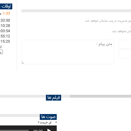
اوقات 
33
:
1
ما
:33:50
یم مدیریت در وب منتشر خواهد شد.
:10:28
.
:03:54
تشر نخواهد شد.
:55:12
:15:25
ا
فیلم ها
صوت ها
ای حرمت ۲
پخش‌کننده
صوت