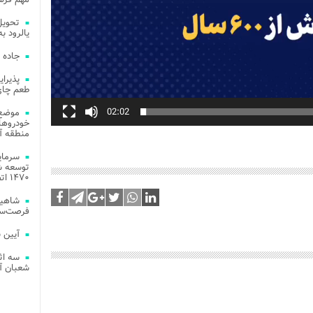
یالرود به ار
جاده 
طعم چای
02:02
موضع 
خودروهای
منطقه آز
توسعه شب
۱۴۷۰ اتصال فیبر نوری در شهر آمل
شاهین
فرصت‌سو
آیین 
سه اث
شعبان آز