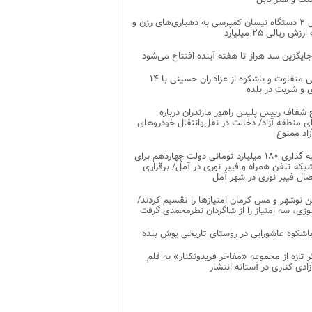
تحویل ۲ دستگاه نیسان کمپرسی به دهیاری‌های رزن و
زش ریالی ۲۵ میلیارد
جایگزین سد هراز تا هفته آینده افتتاح می‌شود
پذیرایی متفاوت و باشکوه از عزاداران حسینی با ۱۴
 و شربت در بلده
شفاف رییس پلیس راهور مازندران درباره
 منطقه آزاد/ دخالت در نقل‌وانتقال خودروهای
اد ممنوع
سرمایه گذاری ۱۸۰ میلیارد تومانی دولت چهاردهم برای
که تلفن همراه و فیبر نوری در آمل/ برقراری
 نوشهر و مس کرمان امتیازها را تقسیم کردند/
زی، سه امتیاز را از شاگردان نظرمحمدی گرفت
باشکوه عاشورایی در روستای تاریخی یوش بلده
ر تازه از مجموعه «مفاخر فریدونکنار» به قلم
ادی کناری در آستانه انتشار