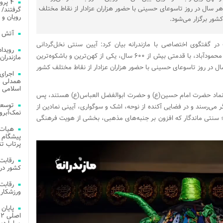
۴ پر
هر سال در روز تاسوعای حسینی با حضور هزاران عزادار از نقاط مختلف
گرفتند/ 
رویان و 
کشور برگزار می‌شود.
آتش‌ سوزی‌ های
 گفتگوی اختصاصی با مازندرانه بیان کرد: آیین سنتی نخل‌گردانی
منطقه اورطشت از توابع بخش سرخرود شهرستان محمودآباد، با قدمتی بیش از ۶۰۰ سال، یکی از کهن‌ترین و باشکوه‌ترین
مازندران
ال در روز تاسوعای حسینی با حضور هزاران عزادار از نقاط مختلف کشور
اجرای
همدلی و
اسلامی م
 نخل که در باور مردم نماد حضرت امام حسین(ع) و حضرت ابوالفضل العباس(ع) هستند، پس
توسعه
 می‌رسند و در فضایی آکنده از نوحه، اشک و سوگواری، آیینی نمادین از
نمک‌آبرو
ند؛ سنتی ماندگار که افزون بر جنبه‌های مذهبی، بخشی از هویت فرهنگی
هیات 
پیشگام 
پرتاب تن
کشور در 
ورزشکار 