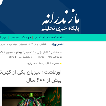
صفحه نخست
اجتماعی
حوادث
سیاسی
بین ا
م_
اخبار ویژه
اجتماعی
/
اخبار برگزیده
/
اسلایدر
/
پیشنهاد سردبیر
/
فضا
02 تیر 1405 - 15:06
شناسه خبر : 158734
سنتی ماندگار در سوگ حسین(ع)؛
اورطشت؛ میزبان یکی از کهن‌تر
بیش از ۶۰۰ سال