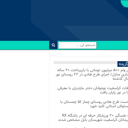
رگزیده
اعطای وام ۵۰۰ میلیون تومانی با بازپرداخت ۲۰ ساله
برای نوسازی منازل/ اجرای طرح هادی در ۲۲ روستای نور
ل گذشته
ات کراسفیت نوجوانان دختر مازندران با معرفی
 در نور پایان یافت
خست طرح هادی روستای چماز کلا چمستان با
ئولان استانی کلید خورد
رقابت نفسگیر ۲۰ ورزشکار حرفه ای در باشگاه RX
هرمانان کراسفیت شهرستان بابل مشخص شدند