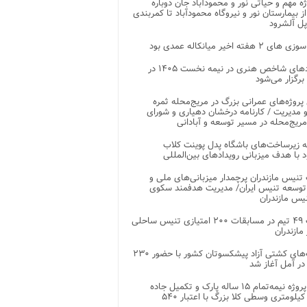
وژه مهم و حیاتی نور و محمودآباد جان دوباره
از بیمارستان نور و نیروگاه محمودآباد تا کمربندی
پل آلشرود
 ۲ هفته اخیر میانکاله عمدی بود
رویدادهای شاخص هنری در نیمه نخست ۱۴۰۵ در
 برگزار می‌شود
 پروژه‌های عمرانی بزرگ در مریج‌محله ثمره
 مدیریت / کارنامه درخشان دهیاری و شورای
ریج‌محله در مسیر توسعه و آبادانی
 زیرساخت‌های باشگاه پدل پوینت کلاب
د با هدف میزبانی رویدادهای بین‌المللی
تنیس مازندران پرچمدار میزبانی‌های ملی و
توسعه تنیس ایران/ مدیریت هدفمند سکوی
یس مازندران
رقابت ۴۹ تیم در مسابقات ۲۰۰ امتیازی تنیس ساحلی
مازندران
رقابت‌های کشتی آزاد پیشکسوتان کشور با حضور ۲۳۰
در آمل آغاز شد
پایان پروژه نیمه‌تمام ۱۵ ساله پارک و تکمیل جاده
اصلی ۲ کیلومتری وسطی کلا بزرگ با اعتبار ۵۴۰