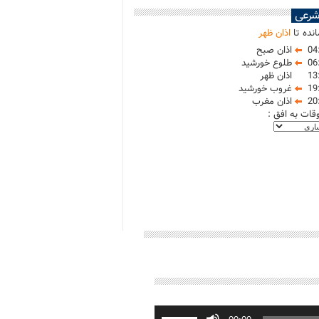
شرعی
نده تا
اذان ظهر
04
اذان صبح
06
طلوع خورشید
13
اذان ظهر
19
غروب خورشید
20
اذان مغرب
وقات به افق :
برای
افزایش