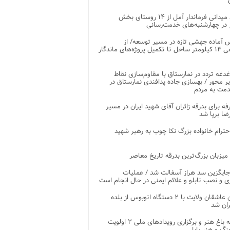
بازدید میدانی فرماندار آمل از ۱۴ روستای بخش
در چهارشنبه‌های خدمت‌رسانی
 آماده جهشی تازه در مسیر توسعه/ از
ساماندهی ۱۴ کیلومتر ساحل تا تکمیل پروژه‌های ماندگار
غدغه تردد در نمارستاق با مقاوم‌سازی نقاط
ر محور / بهسازی جاده پدافندی نمارستاق در
مت به مردم
غرفه برای بدرقه زائران آقای شهید ایران در مسیر
ضا برپا شد
احترام خانواده بزرگ نکا چوب به رهبر شهید
 میزبان بزرگ‌ترین بدرقه تاریخ معاصر
جایگزین سد هراز آسفالت شد / عملیات
ی و نصب تابلو و علائم ایمنی در حال انجام است
کاروان عاشقان ولایت با ۲ دستگاه اتوبوس از بلده
ران شد
توسعه باغ هنر و برگزاری رویدادهای ملی ۲ اولویت
نگ و هنر بابل