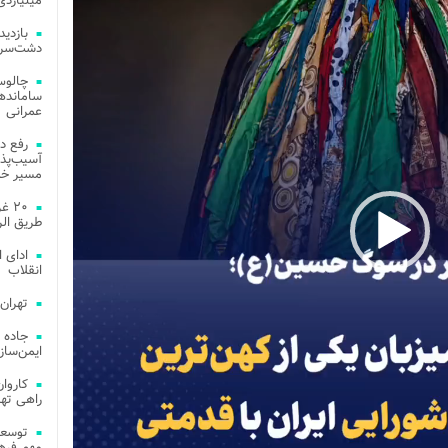
میلیاردی
دشت‌سر 
چالوس
عمرانی
رفع د
آسیب‌پذی
مسیر خد
۲۰ 
طریق الر
ادای 
انقلاب
تهران
جاده 
ایمن‌ساز
راهی ته
مهم فره