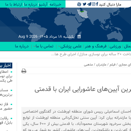
مارا دنبال کنید
خبرنامه
آرشیو
درباره ما
ارتباط با ما
یکشنبه ۱۸ مرداد ۱۴۰۵-
Aug 9 2026
لملل
ورزشی
فرهنگ و هنر
علمی پزشکی
تماس با ما
درباره ما
اخبار ب
ی مجازی
/
فیلم
/
مازندران
/
مذهبی
طی یکسا
ین آیین‌های عاشورایی ایران با قدمتی
مسابق
برترین‌ها
فاز ن
حضور مس
احسان اسماعیلی رییس شورای منطقه اورطشت در گفتگوی اختصاصی
با مازندرانه بیان کرد: آیین سنتی نخل‌گردانی منطقه اورطشت از توابع
بابل/ ق
بخش سرخرود شهرستان محمودآباد، با قدمتی بیش از ۶۰۰ سال، یکی
از کهن‌ترین و باشکوه‌ترین آیین‌های عاشورایی کشور به شمار می‌رود که