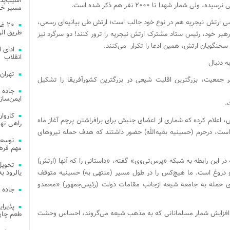
آسیب‌پذی
مار شهدا تا ۲۰۰۰ نفر هم ذکر شده است.
مسیر خد
شی ارتش نیجریه هم در نوع خود جالب است؛ ارتش طی بیانیه‌ای رسمی،
۲۰ 
طریق الر
بر خود، رئیس ستاد مشترک ارتش نیجریه را ترور کنند! دو سرگرد نیز
سخنگویان ارتش، همین ادعا را تکرار می‌کنند.
ادای 
انقلاب
ه دنبال
تهران
نیجریه با حدود ۱۵ میلیون نفر جمعیت، بزرگترین اقلیت شیعی در بزرگترین کشورآفریقا را تشکیل
جاده 
ایمن‌ساز
.
 اعلام کرده که شماری از اعضای جنبش برای برافراشتن پرچم آغاز ماه
راهی ته
) است، درحرم (حسینیه بقیه‌الله) حضور داشتند که هدف حمله نیروهای
مهم فره
این رابطه به شبکه «پرس‌تی‌وی» گفته، «داستانی را که آنها (ارتش)
و دروغ است. ما هیچ‌کس را در طول مسیر (منتهی به) حسینیه متوقف
یالرود به ار
ی حمله به جامعه شیعه ازجانب مقامات دولت (رئیس‌جمهور) «محمدو
جاده 
 و افزایش شمار مسلمانانی که به مذهب شیعه می‌گروند، احساس وحشت
طعم چای