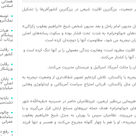
همدلی و
اسلامی م
نیجریه با حدود ۱۵ میلیون نفر جمعیت، بزرگترین اقلیت شیعی در بزرگترین کشورآفریقا را تشکیل
توسعه
نمک‌آبرو
اول مدیون امام راحل و بعد مدیون شخص شیخ «ابراهیم یعقوب زکزاکی»
هیات 
ست‌های «بوکوحرام» به شدت تحت فشار بوده و سکوت رسانه‌های اصلی
پیشگام 
پرتاب تن
ن نیجریه می شود، مظلومیت آنها را دوچندان کرده است.
 اقلیت مطرود است؛ وهابیت زندگی معمولی را بر آنها تنگ کرده است و
کشور در 
نها را کشتار می‌کنند.
 را مثلث آمریکا، اسرائیل و عربستان مدیریت می‌کنند.
ورزشکار 
ریه با پاکستان، تلاش کرده‌ایم تصویر شفاف‌تری از وضعیت نیجریه به
 مثل پاکستان، قربانی امتزاج سیاست آمریکایی و ایدئولوژی وهابی
میلیاردی
 پس از راهپیمایی بی‌نظیر اربعین، غیرنظامیان حاضر در حسینیه «بقیه‌الله» شهر
دشت‌سر 
های «بوکوحرام» هدف حمله نیروهای مسلح ارتش قرار می‌گیرند و با
چالوس
 می‌ریزند. نظامیان سپس با یورش به منزل شیخ «ابراهیم یعقوب
عمرانی
جریه»، او را هم با چهار گلوله مجروح می‌کنند و همسر و تنها فرزند
رفع د