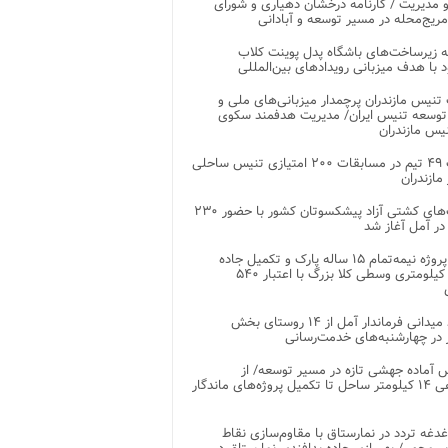
 مدیریت / کارنامه درخشان دهیاری و شورای
ریج‌محله در مسیر توسعه و آبادانی
 زیرساخت‌های باشگاه پدل پوینت کلاب
د با هدف میزبانی رویدادهای بین‌المللی
تنیس مازندران پرچمدار میزبانی‌های ملی و
توسعه تنیس ایران/ مدیریت هدفمند سکوی
یس مازندران
رقابت ۴۹ تیم در مسابقات ۲۰۰ امتیازی تنیس ساحلی
مازندران
رقابت‌های کشتی آزاد پیشکسوتان کشور با حضور ۲۳۰
در آمل آغاز شد
پایان پروژه نیمه‌تمام ۱۵ ساله پارک و تکمیل جاده
اصلی ۲ کیلومتری وسطی کلا بزرگ با اعتبار ۵۴۰
بازدید میدانی فرماندار آمل از ۱۴ روستای بخش
در چهارشنبه‌های خدمت‌رسانی
 آماده جهشی تازه در مسیر توسعه/ از
ساماندهی ۱۴ کیلومتر ساحل تا تکمیل پروژه‌های ماندگار
غدغه تردد در نمارستاق با مقاوم‌سازی نقاط