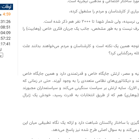
مورد ساختار اجتماعی و مذهبی نیجریه است.
اوقات 
یاری از کارشناسان و مردم را مشغول کرده،
59
:
4
ما
مار شهدا تا ۲۰۰۰ نفر هم ذکر شده است.
:31:26
:08:51
‌طرف نیست و به طور مشخص، جانب یک جریان فکری خاص (وهابیت) را
:04:09
:57:22
:17:41
وجه همین یک نکته است و کارشناسان و مردم می‌خواهند بدانند علت
ا
له رمزگشایی کرد؟
کیه و مصر، ارتش جایگاه خاص و قدرتمندی دارد و همین جایگاه خاص
د و دیکتاتوری‌های نظامی متعددی را به وجود آورند. حتی در زمانی که
لان)، سایه ارتش بر سیاست سنگینی می‌کند و سیاستمداران مجبورند
 (بوهاری) هم که از طریق انتخابات به قدرت رسید، خودش یک ژنرال
یزی با ساختار پاکستان شباهت دارد و ارائه یک نگاه تطبیقی میان این
 می‌کند و به سوال اصلی طرح شده نیز پاسخ می‌دهد.