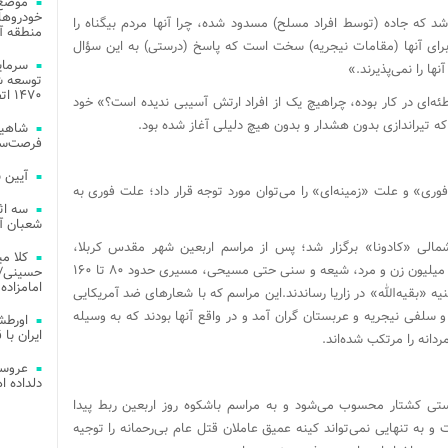
موضع 
خودروهای
 که جاده (توسط افراد مسلح) مسدود شده، چرا آنها مردم بیگناه را
منطقه آز
 برای آنها (مقامات نیجریه) سخت است که پاسخ (درستی) به این سؤال
ا را نمی‌پذیرند.»
توسعه شب
۱۴۷۰ اتصال فیبر نوری در شهر آمل
طئه‌ای در کار بوده، چراهیچ یک از افراد ارتش آسیبی ندیده است؟» خود
که تیراندازی بدون هشدار و بدون هیچ دلیلی آغاز شده بود.
شاهین
فرصت‌سو
آیین 
ری» و علت «زمینه‌ای» را می‌توان مورد توجه قرار داد؛ علت فوری به
سه اث
شعبان آز
شمالی «کادونا» برگزار شد؛ پس از مراسم اربعین شهر مقدس کربلا،
کلا می
بزرگترین مراسم در کل جهان نام گرفت. حدود پنج میلیون زن و مرد، شیعه و سنی حتی مسیحی، مسیری حدود ۸۰ تا ۱۶۰
حسینی/ ج
امامزاده
نیه «بقیه‌الله» در زاریا رساندند.این مراسم که با شعارهای ضد آمریکایی
سلفی نیجریه و عربستان گران آمد و در واقع آنها بودند که به وسیله
اورطش
ایران با قد
دانه را مرتکب شده‌اند.
عروسی
دلداده ا
تی کشتار محسوب می‌شود و به مراسم باشکوه روز اربعین ربط پیدا
 به تنهایی نمی‌تواند کینه عمیق عاملان قتل عام بی‌رحمانه را توجیه