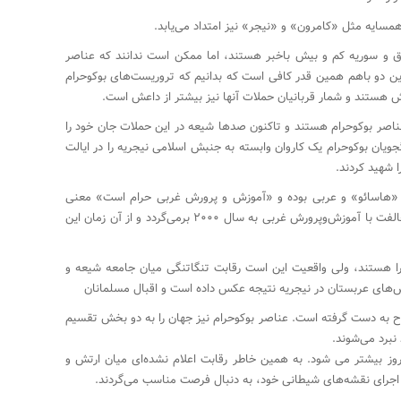
سایه مثل «کامرون» و «نیجر» نیز امتداد می‌یابد.
اق و سوریه کم و بیش باخبر هستند، اما ممکن است ندانند که عناصر
این دو باهم همین قدر کافی است که بدانیم که تروریست‌های بوکوحرام
عش هستند و شمار قربانیان حملات آنها نیز بیشتر از داعش است.
اصر بوکوحرام هستند و تاکنون صدها شیعه در این حملات جان خود را
ویان بوکوحرام یک کاروان وابسته به جنبش اسلامی نیجریه را در ایالت
ای «هاسائو» و عربی بوده و «آموزش و پرورش غربی حرام است» معنی
می‌دهد. این گروه تروریستی در نیجریه سابقه مخالفت با آموزش‌وپرورش غربی به سال ۲۰۰۰ برمی‌گردد و از آن زمان این
ا هستند، ولی واقعیت این است رقابت تنگاتنگی میان جامعه شیعه و
اش‌های عربستان در نیجریه نتیجه عکس داده است و اقبال مسلمانان
 به دست گرفته است. عناصر بوکوحرام نیز جهان را به دو بخش تقسیم
 نبرد می‌شوند.
وز بیشتر می شود. به همین خاطر رقابت اعلام نشده‌ای میان ارتش و
ی اجرای نقشه‌های شیطانی خود، به دنبال فرصت مناسب می‌گردند.