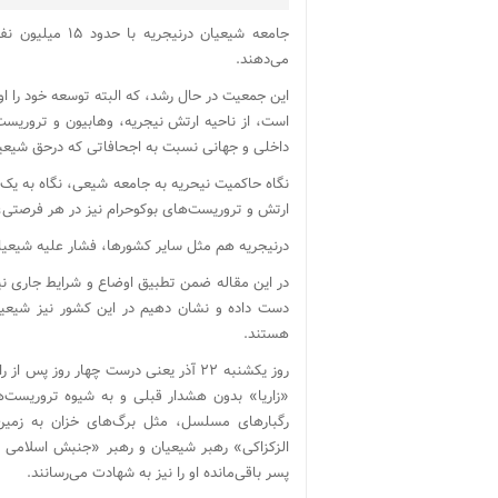
جامعه شیعیان در
می‌دهند.
این جمعیت در حال رشد، که البته توسعه خود را 
است، از ناحیه ارتش نیجریه، وهابیون و تروری
داخلی و جهانی نسبت به اجحافاتی که درحق شیعیا
نگاه حاکمیت نیحریه به جامعه شیعی، نگاه به یک
ارتش و تروریست‌های بوکوحرام نیز در هر فرصتی، آ
درنیجریه هم مثل سایر کشورها، فشار علیه شیعیان
در این مقاله ضمن تطبیق اوضاع و شرایط جاری نیج
دست داده و نشان دهیم در این کشور نیز شیعیان
هستند.
روز یکشنبه ۲۲ آذر یعنی درست چهار روز
«زاریا» بدون هشدار قبلی و به شیوه تروریست‌
رگبارهای مسلسل، مثل برگ‌های خزان به زمین
الزکزاکی» رهبر شیعیان و رهبر «جنبش اسلامی نی
پسر باقی‌مانده او را نیز به شهادت می‌رسانند.