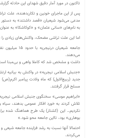
تاکنون در مورد آمار دقیق شهدای این حادثه گزارشی نرسیده، ولی ش
پس از این ماجرای خونین و تکان‌دهنده، علت ترا
مدعی می‌شود شیعیان «قصد داشتند» به دستور ره
به نام‌های «سانی عثمان» و «کوکاشکا» به عنوان 
اما این علت تراشی مضحک، واکنش‌های زیادی را ب
جامعه شیعیان در
می‌دهند.
داشت و مشخص شد که کاملا واهی و بی‌‌مبنا است
«جنبش اسلامی نیجریه» در واکنش به بیانیه ارتش،
جدید (ربیع‌الاول) که ماه ولادت پیامبر اکرم(ص
مسلح قرار گرفتند.
«ابراهیم موسی» سخنگوی جنبش اسلامی نیجریه در 
تلاش کردند به خورد افکار عمومی بدهند، سیاه 
نکردیم… این (کشتار) یک طرح هماهنگ شده برا
بوهاری» بود، تااین جامعه محو شود.»
احتمالا آنها نسبت به رشد فزاینده جامعه شیعی
می‌کردند.