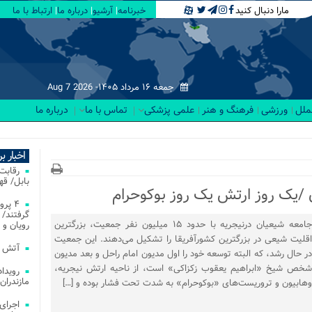
مارا دنبال کنید
خبرنامه
آرشیو
درباره ما
ارتباط با ما
جمعه ۱۶ مرداد ۱۴۰۵-
Aug 7 2026
لملل
ورزشی
فرهنگ و هنر
علمی پزشکی
تماس با ما
درباره ما
اخبار ب
بابل/ ق
ن /یک روز ارتش یک روز بوکوحرام
۴ پر
گرفتند/ 
جامعه شیعیان درنیجریه با حدود ۱۵ میلیون نفر جمعیت، بزرگترین
رویان و 
اقلیت شیعی در بزرگترین کشورآفریقا را تشکیل می‌دهند. این جمعیت
آتش‌ سوزی‌ های
در حال رشد، که البته توسعه خود را اول مدیون امام راحل و بعد مدیون
شخص شیخ «ابراهیم یعقوب زکزاکی» است، از ناحیه ارتش نیجریه،
مازندران
وهابیون و تروریست‌های «بوکوحرام» به شدت تحت فشار بوده و […]
اجرای