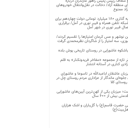
شفاف رییس پلیس راهور مازندران درباره
 منطقه آزاد/ دخالت در نقل‌وانتقال خودروهای
اد ممنوع
سرمایه گذاری ۱۸۰ میلیارد تومانی دولت چهاردهم برای
که تلفن همراه و فیبر نوری در آمل/ برقراری
 نوشهر و مس کرمان امتیازها را تقسیم کردند/
زی، سه امتیاز را از شاگردان نظرمحمدی گرفت
باشکوه عاشورایی در روستای تاریخی یوش بلده
ر تازه از مجموعه «مفاخر فریدونکنار» به قلم
ادی کناری در آستانه انتشار
زبان عاشقان اباعبدالله در تاسوعا و عاشورای
لوه‌ای ماندگار از عزاداری مردم روستای چل در
 روستای کلا
ت؛ میزبان یکی از کهن‌ترین آیین‌های عاشورایی
متی بیش از ۶۰۰ سال
 حضرت قاسم(ع) با گل‌باران و اشک هزاران
هل‌بیت(ع)