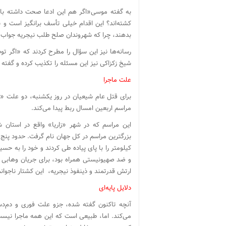
به گفته موسی«اگر هم این ادعا صحت داشته باشد
کشته‌اند؟ این اقدام خیلی تأسف برانگیز است و
بدهند، چرا که شهروندان صلح طلب نیجریه جواب آنه
رسانه‌ها نیز این سؤال را مطرح کردند که «اگر تو
شیخ زکزاکی نیز این مسئله را تکذیب کرده و گفته 
علت ماجرا
برای قتل عام شیعیان در روز یکشنبه، دو علت «فو
مراسم اربعین امسال ربط پیدا می‌کند.
این مراسم که در شهر «زاریا» واقع در استان 
کیلومتر را با پای پیاده طی کردند و خود را به حسی
و ضد صهیونیستی همراه بود، برای جریان وهابی و 
ارتش قدرتمند و ذینفوذ نیجریه، این کشتار ناجوانمر
دلایل پایه‌ای
آنچه تاکنون گفته شده، جزو علت فوری و دم‌دس
می‌کند. اما، طبیعی است که این همه ماجرا نیست و