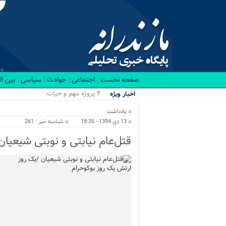
صفحه نخست
اجتماعی
حوادث
سیاسی
بین ا
۴ پروژه مهم و حیاتی نور و محمودآب_
اخبار ویژه
یادداشت
13 دی 1394 - 18:35
شناسه خبر : 261
قتل‌عام نیابتی و نوبتی شیعیا