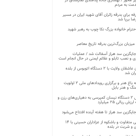
ر محور / بهسازی جاده پدافندی نمارستاق در
مت به مردم
غرفه برای بدرقه زائران آقای شهید ایران در مسیر
ضا برپا شد
احترام خانواده بزرگ نکا چوب به رهبر شهید
 میزبان بزرگ‌ترین بدرقه تاریخ معاصر
جایگزین سد هراز آسفالت شد / عملیات
ی و نصب تابلو و علائم ایمنی در حال انجام است
کاروان عاشقان ولایت با ۲ دستگاه اتوبوس از بلده
ران شد
توسعه باغ هنر و برگزاری رویدادهای ملی ۲ اولویت
نگ و هنر بابل
تحویل ۲ دستگاه نیسان کمپرسی به دهیاری‌های رزن و
زش ریالی ۲۵ میلیارد
جایگزین سد هراز تا هفته آینده افتتاح می‌شود
پذیرایی متفاوت و باشکوه از عزاداران حسینی با ۱۴
 و شربت در بلده