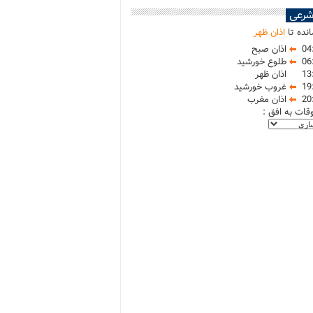
شرعی
نده تا
اذان ظهر
04
اذان صبح
06
طلوع خورشید
13
اذان ظهر
19
غروب خورشید
20
اذان مغرب
وقات به افق :