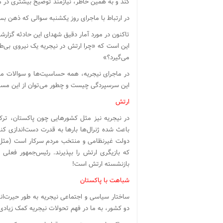
کند و به همین خاطر، نیازمند توضیح بیشتری در 
در ارتباط با ماجرای روز یکشنبه سوالی که ذهن بس
تاکنون در مورد آمار دقیق شهدای این حادثه گزارشی نرسیده، ولی ش
این است که «چرا ارتش در نیجریه یک نیروی بی
می‌گیرد؟»
در ماجرای نیجریه، همه حساسیت‌ها و سوالات مت
این سرسپردگی چیست و چطور می‌توان از این مسئ
ارتش
در نیجریه نیز مثل کشورهایی چون پاکستان، تر
باعث شده ژنرال‌ها بارها به قدرت دست‌اندازی کنن
دولت غیرنظامی و منتخب مردم سرکار است (مثل ا
که بازیگری ارتش را بپذیرند. رئیس‌جمهور فعلی
بازنشسته ارتش است!
شباهت با پاکستان
ساختار سیاسی و اجتماعی نیجریه به طور حیرت‌انگ
دو کشور، به ما در فهم تحولات نیجریه کمک زیادی