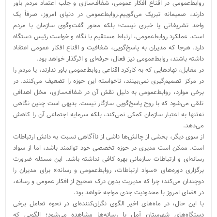
روابط‌عمومی در اقناع افکار عمومی، شفاف‌سازی و جلب اعتماد مردم باور
دارند، صمیمانه تبریک می‌گوییم.روابط‌عمومی در دنیای امروز، صرفاً یک
واحد تشریفاتی یا خبری نیست؛ بلکه محور گفت‌وگوی سازمان با مردم
است. عملکرد روابط‌عمومی، ارتباط مستقیم با نگاه و خواست رئیس دستگاه
دارد. هرجا که مدیران به پاسخ‌گویی، شفافیت و اقناع افکار عمومی اعتقاد
داشته باشند، روابط‌عمومی نیز فعال، حرفه‌ای و اثرگذار خواهد بود.
در مقابل، نهادهایی که به کارکرد اقناعی روابط‌عمومی باور ندارند، یا مردم را
در مرکز تصمیم‌گیری نمی‌بینند، ناخواسته این حوزه را تضعیف می‌کنند. در
برخی موارد، روابط‌عمومی به دلیل نقش آن در شفاف‌سازی، مخل اهدافی
تلقی می‌شود که با روح پاسخ‌گویی سازگار نیست. بدیهی است چنین نگاهی
نه‌تنها به اعتبار سازمان کمکی نمی‌کند، بلکه سرمایه اجتماعی آن را کاهش
می‌دهد.
از سوی دیگر، بخشی از چالش‌ها ناشی از ناآگاهی نسبت به دانش ارتباطات
است. ممکن است مدیری در حوزه تخصصی خود توانمند باشد، اما از سواد
رسانه‌ای و ارتباطات سازمانی بهره کافی نداشته باشد. این مسئله ضرورت
برگزاری دوره‌های «سواد ارتباطات، روابط‌عمومی و رسانه» برای مدیران را
دوچندان می‌کند؛ چرا که مدیریت بدون درک صحیح از افکار عمومی و رسانه،
در فضای امروز با محدودیت جدی مواجه خواهد بود.
با این حال، در ماه‌های اخیر الگوی نگران‌کننده‌ای در نحوه تعامل برخی
دستگاه‌های شهرستان آمل با رسانه‌ها مشاهده می‌شود؛ الگویی که