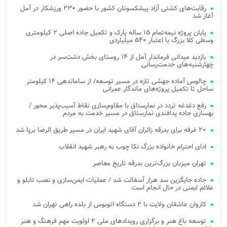
رقابت‌های کشتی آزاد پیشکسوتان کشور با حضور ۲۳۰ ورزشکار در آمل
آغاز شد
پایان پروژه نیمه‌تمام ۱۵ ساله پارک و تکمیل جاده اصلی ۲ کیلومتری
وسطی کلا بزرگ با اعتبار ۵۴۰ میلیاردی
بازدید میدانی فرماندار آمل از ۱۴ روستای بخش دشت‌سر در
چهارشنبه‌های خدمت‌رسانی
چالوس آماده جهشی تازه در مسیر توسعه/ از ساماندهی ۱۴ کیلومتر
ساحل تا تکمیل پروژه‌های ماندگار عمرانی
رفع دغدغه تردد در نمارستاق با مقاوم‌سازی نقاط آسیب‌پذیر محور /
بهسازی جاده پدافندی نمارستاق در مسیر خدمت به مردم
۲۰ غرفه برای بدرقه زائران آقای شهید ایران در مسیر طریق الرضا برپا شد
ادای احترام خانواده بزرگ نکا چوب به رهبر شهید انقلاب
تهران میزبان بزرگ‌ترین بدرقه تاریخ معاصر
جاده جایگزین سد هراز آسفالت شد / عملیات ایمن‌سازی و نصب تابلو و
علائم ایمنی در حال انجام است
کاروان عاشقان ولایت با ۲ دستگاه اتوبوس از بلده راهی تهران شد
توسعه باغ هنر و برگزاری رویدادهای ملی ۲ اولویت مهم فرهنگ و هنر