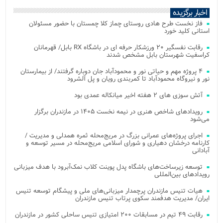
اخبار برگزیده
فاز نخست طرح هادی روستای چماز کلا چمستان با حضور مسئولان
استانی کلید خورد
رقابت نفسگیر ۲۰ ورزشکار حرفه ای در باشگاه RX بابل/ قهرمانان
کراسفیت شهرستان بابل مشخص شدند
۴ پروژه مهم و حیاتی نور و محمودآباد جان دوباره گرفتند/ از بیمارستان
نور و نیروگاه محمودآباد تا کمربندی رویان و پل آلشرود
آتش‌ سوزی‌ های ۲ هفته اخیر میانکاله عمدی بود
رویدادهای شاخص هنری در نیمه نخست ۱۴۰۵ در مازندران برگزار
می‌شود
اجرای پروژه‌های عمرانی بزرگ در مریج‌محله ثمره همدلی و مدیریت /
کارنامه درخشان دهیاری و شورای اسلامی مریج‌محله در مسیر توسعه و
آبادانی
توسعه زیرساخت‌های باشگاه پدل پوینت کلاب نمک‌آبرود با هدف میزبانی
رویدادهای بین‌المللی
هیات تنیس مازندران پرچمدار میزبانی‌های ملی و پیشگام توسعه تنیس
ایران/ مدیریت هدفمند سکوی پرتاب تنیس مازندران
رقابت ۴۹ تیم در مسابقات ۲۰۰ امتیازی تنیس ساحلی کشور در مازندران