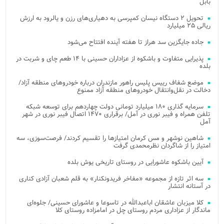
بابل
تحویل ۲ دستگاه نیسان کمپرسی به دهیاری‌های رزن و یالرود به ارزش
ریالی ۲۵ میلیارد
جاده جایگزین سد هراز تا هفته آینده افتتاح می‌شود
پذیرایی متفاوت و باشکوه از عزاداران حسینی با ۱۴ طعم چای و شربت در
بلده
موضع شفاف رییس پلیس راهور مازندران درباره خودروهای منطقه آزاد/
دخالت در نقل‌وانتقال خودروهای منطقه آزاد ممنوع
سرمایه گذاری ۱۸۰ میلیارد تومانی دولت چهاردهم برای توسعه شبکه
تلفن همراه و فیبر نوری در آمل/ برقراری ۱۴۷۰ اتصال فیبر نوری در شهر
آمل
شاهین نوشهر و مس کرمان امتیازها را تقسیم کردند/ فرصت‌سوزی، سه
امتیاز را از شاگردان نظرمحمدی گرفت
آیین باشکوه عاشورایی در روستای تاریخی یوش بلده
سه اثر تازه از مجموعه «مفاخر فریدونکنار» به قلم شعبان آزادی کناری
در آستانه انتشار
کلا میزبان عاشقان اباعبدالله در تاسوعا و عاشورای حسینی/ جلوه‌ای
ماندگار از عزاداری مردم روستای چل در امامزاده روستای کلا