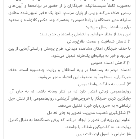
به‌صورت کاملاً سیستماتیک، خبرنگاران را از حضور در برنامه‌ها و آیین‌های
رسمی حذف می‌کند و پس از پایان مراسم، تنها یک «خبر تدوین‌شده مطابق
سلیقه مدیر دستگاه یا روابط‌عمومی» به‌همراه چند عکس کلاژشده و محدود
برای رسانه‌ها ارسال می‌شود.
این روند از منظر حرفه‌ای و ارتباطی پیامدهای جدی دارد:
۱) کاهش شفافیت و صحت اطلاع‌رسانی
با حذف خبرنگار، امکان مشاهده میدانی، طرح پرسش و راستی‌آزمایی از بین
می‌رود و خبر به بیانیه‌ای یک‌طرفه تبدیل می‌شود.
۲) کاهش اعتماد عمومی
اعتماد مردم به رسانه‌ها بر پایه استقلال و روایت چندسویه است. حذف
خبرنگاران، مستقیماً به تضعیف این اعتماد منجر می‌شود.
۳) آسیب به جایگاه روابط‌عمومی
روابط‌عمومی زمانی اعتبار دارد که در کنار رسانه باشد، نه به جای آن.
جایگزین کردن خبرنگار با خروجی‌های گزینشی، روابط‌عمومی را از نقش «پل
ارتباطی» به «دروازه‌بان خبر» تقلیل می‌دهد.
۴) شکل‌گیری ذهنیت مدیریت تصویر به جای تعامل
تداوم این رویه این تصور را ایجاد می‌کند که برخی دستگاه‌ها به دنبال کنترل
روایت‌اند، نه گفت‌وگوی شفاف با جامعه.
۵) تعارض با اصول ارتباطات نوین