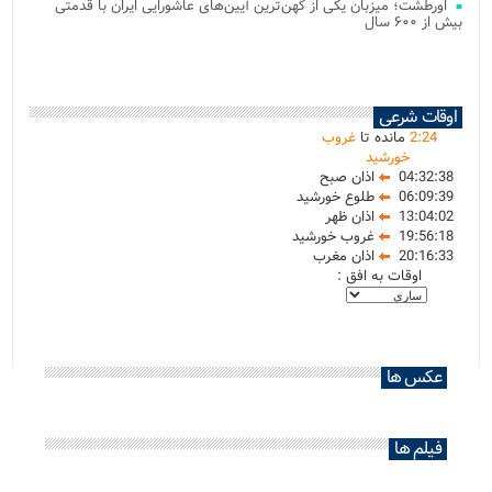
اورطشت؛ میزبان یکی از کهن‌ترین آیین‌های عاشورایی ایران با قدمتی
بیش از ۶۰۰ سال
اوقات شرعی
24
:
2
مانده تا
غروب
خورشید
04:32:38
اذان صبح
06:09:39
طلوع خورشید
13:04:02
اذان ظهر
19:56:18
غروب خورشید
20:16:33
اذان مغرب
اوقات به افق :
عکس ها
فیلم ها